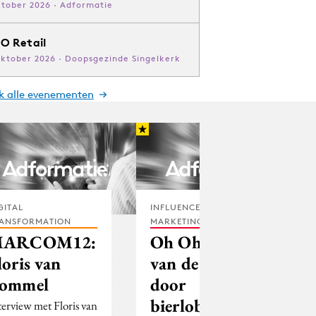
ktober 2026 · Adformatie
O Retail
oktober 2026 · Doopsgezinde Singelkerk
jk alle evenementen
GITAL
INFLUENCER
ANSFORMATION
MARKETING
ARCOM12:
Oh Oh Cherso
loris van
van de buis
ommel
door
bierlobby
terview met Floris van