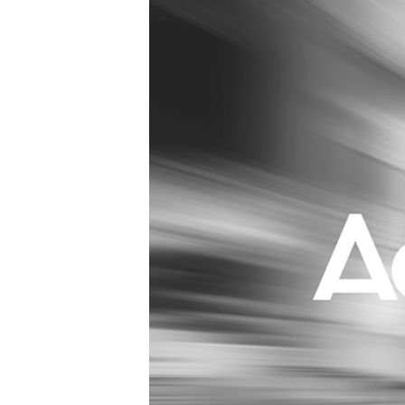
Carriere
Effectiviteit
Contentmarketing
Gedragsverand
Craft
Influencer mar
Customer Experience
Interne commu
Data & Insights
Martech