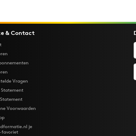
ce & Contact
t
ren
bonnementen
eren
stelde Vragen
y Statement
 Statement
ne Voorwaarden
pp
dformatie.nl je
-favoriet