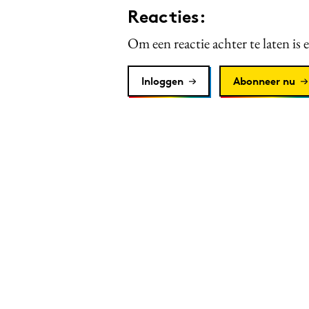
Reacties:
Om een reactie achter te laten is 
Inloggen
Abonneer nu