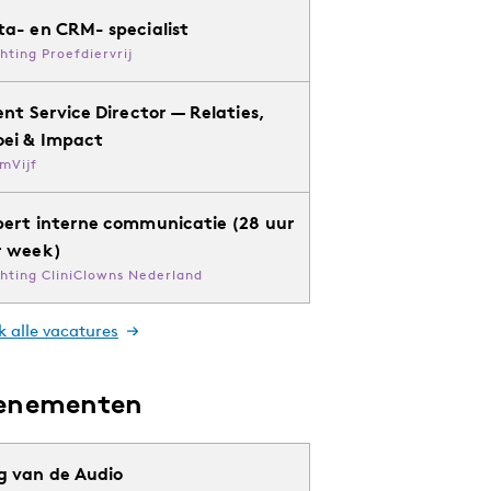
ta- en CRM- specialist
chting Proefdiervrij
ent Service Director — Relaties,
oei & Impact
mVijf
pert interne communicatie (28 uur
r week)
chting CliniClowns Nederland
k alle vacatures
enementen
g van de Audio