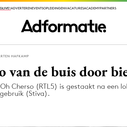
GLIVE!
GLIVE!
ADVERTEREN
ADVERTEREN
EVENTS
EVENTS
OPLEIDINGEN
OPLEIDINGEN
VACATURES
VACATURES
ACADEMY
ACADEMY
PARTNERS
PARTNERS
RTEN HAFKAMP
ieuws app
 van de buis door bi
 Oh Cherso (RTL5) is gestaakt na een lo
gebruik (Stiva).
Media
ormation
Merkstrategie
PR