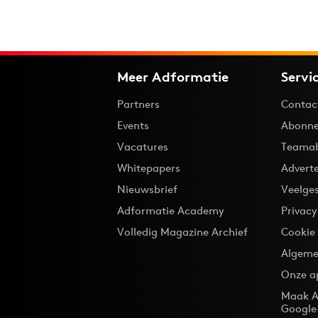
Meer Adformatie
Servi
Partners
Contac
Events
Abonne
Vacatures
Teama
Whitepapers
Advert
Nieuwsbrief
Veelge
Adformatie Academy
Privac
Volledig Magazine Archief
Cookie
Algeme
Onze a
Maak A
Google