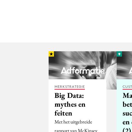
MERKSTRATEGIE
CUST
Big Data:
Ma
mythes en
bet
feiten
su
en
Met het uitgebreide
(2)
rapport van McKinsey