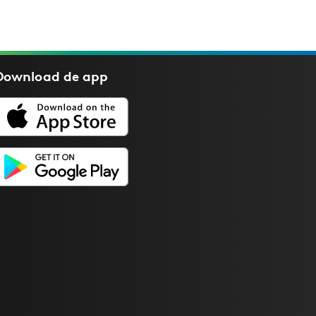
Download de
app