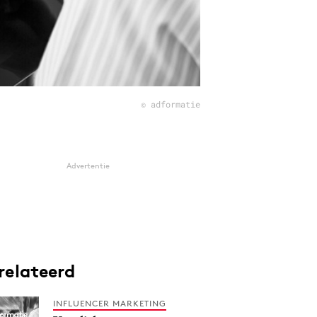
© adformatie
Advertentie
relateerd
INFLUENCER MARKETING