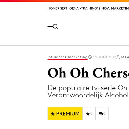
HOME
HOME
9 SEPT: GENAI-TRAINING
9 SEPT: GENAI-TRAINING
12 NOV: MARKETIN
12 NOV: MARKETIN
Influencer marketing
18 JUNI 2012
MAA
Volg het laatste nieuws via de Adformatie N
Oh Oh Cherso
De populaire tv-serie Oh
Topics
Verantwoordelijk Alcohol
Artificial Intelligence
Design
Bureaus
Digital transf
PREMIUM
0
0
Campagnes
Diversiteit