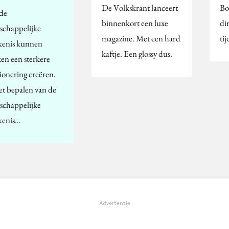
De Volkskrant lanceert
Bo
de
binnenkort een luxe
di
schappelijke
magazine. Met een hard
ti
kenis kunnen
kaftje. Een glossy dus.
en een sterkere
tionering creëren.
het bepalen van de
schappelijke
kenis…
Advertentie