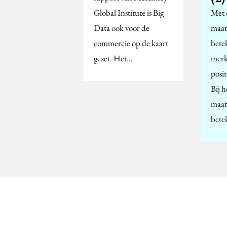
Global Institute is Big
Met 
Data ook voor de
maat
commercie op de kaart
bete
gezet. Het…
merk
posi
Bij 
maat
bete