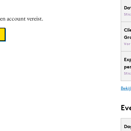
Da
Sti
een account vereist.
Cli
Gr
Vor
Ex
pe
Sti
Bekij
Ev
Da