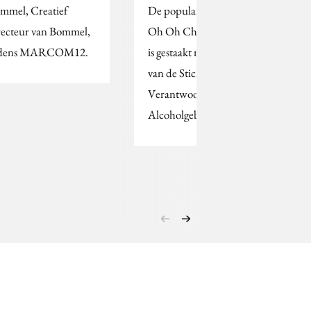
mmel, Creatief
De populaire tv-serie
recteur van Bommel,
Oh Oh Cherso (RTL5)
jdens MARCOM12.
is gestaakt na een lobby
van de Stichting
Verantwoordelijk
Alcoholgebruik (Stiva).