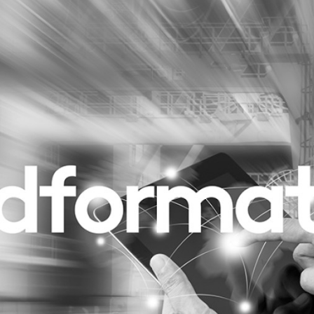
Programmatic
ering
Purpose Marketing
keting
Reputatie & crisis
nicatie