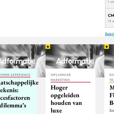
1 o
CM
13 
Beki
OMER EXPERIENCE
INFLUENCER
DI
MARKETING
TR
atschappelijke
Hoger
M
ekenis:
opgeleiden
F
ccesfactoren
houden van
B
 dilemma’s
luxe
In