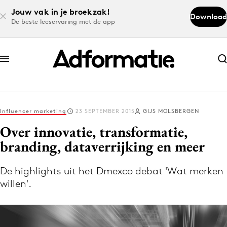
Jouw vak in je broekzak!
Download
De beste leeservaring met de app
Abonneer nu
Abonneer nu
Influencer marketing
23 SEPTEMBER 2015
GIJS MOLSBERGEN
Log in
Over innovatie, transformatie,
branding, dataverrijking en meer
Download de app
Volg het laatste nieuws via de Adformatie
De highlights uit het Dmexco debat 'Wat merken
willen'.
Nieuws app