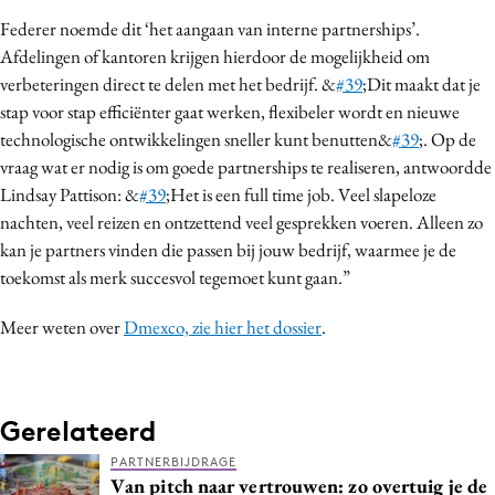
Federer noemde dit ‘het aangaan van interne partnerships’.
Afdelingen of kantoren krijgen hierdoor de mogelijkheid om
verbeteringen direct te delen met het bedrijf. &
#39
;Dit maakt dat je
stap voor stap efficiënter gaat werken, flexibeler wordt en nieuwe
technologische ontwikkelingen sneller kunt benutten&
#39
;. Op de
vraag wat er nodig is om goede partnerships te realiseren, antwoordde
Lindsay Pattison: &
#39
;Het is een full time job. Veel slapeloze
nachten, veel reizen en ontzettend veel gesprekken voeren. Alleen zo
kan je partners vinden die passen bij jouw bedrijf, waarmee je de
toekomst als merk succesvol tegemoet kunt gaan.”
Meer weten over
Dmexco, zie hier het dossier
.
Gerelateerd
PARTNERBIJDRAGE
Van pitch naar vertrouwen: zo overtuig je de