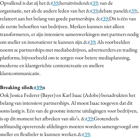
Opvallend is dat zij het &
#39
;heruitvinden&
#39
; van de
organisatie, net als de andere leden van het &
#39
;debate panel&
#39
;,
relateert aan het belang van goede partnerships. &
#39
;Dit is één van
de eerste behoeften van bedrijven. Merken kunnen niet alleen
transformeren, er zijn intensieve samenwerkingen met partners nodig
om sneller en innovatiever te kunnen zijn.&
#39
; Als voorbeelden
noemt ze partnerships met mediabedrijven, adverteerders en trading
platforms, bijvoorbeeld om te zorgen voor betere mediaplanning,
moderne en klantgerichte contentcreatie en snellere
klantcommunicatie.
Breaking silo&
#39
;s
Ook Jessica Federer (Bayer) en Karl Isaac (Adobe) benadrukten het
belang van intensieve partnerships. Al moest Isaac toegeven dat dit
soms lastig is. Eén van de grootste interne uitdagingen voor bedrijven,
is op dit moment het afbreken van silo’s. &
#39
;Grotendeels
zelfstandig opererende afdelingen moeten worden samengevoegd om
sneller en flexibeler te kunnen werken.&
#39
;