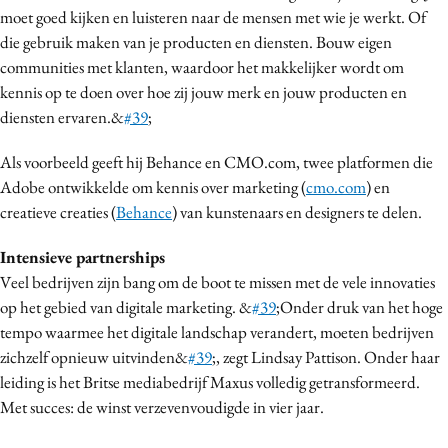
moet goed kijken en luisteren naar de mensen met wie je werkt. Of
die gebruik maken van je producten en diensten. Bouw eigen
communities met klanten, waardoor het makkelijker wordt om
kennis op te doen over hoe zij jouw merk en jouw producten en
diensten ervaren.&
#39
;
Als voorbeeld geeft hij Behance en CMO.com, twee platformen die
Adobe ontwikkelde om kennis over marketing (
cmo.com
) en
creatieve creaties (
Behance
) van kunstenaars en designers te delen.
Intensieve partnerships
Veel bedrijven zijn bang om de boot te missen met de vele innovaties
op het gebied van digitale marketing. &
#39
;Onder druk van het hoge
tempo waarmee het digitale landschap verandert, moeten bedrijven
zichzelf opnieuw uitvinden&
#39
;, zegt Lindsay Pattison. Onder haar
leiding is het Britse mediabedrijf Maxus volledig getransformeerd.
Met succes: de winst verzevenvoudigde in vier jaar.