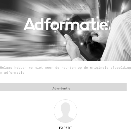
Menu
Home
9 sept: GenAI-training
12 nov: MarketingLive!
Adverteren
Helaas hebben we niet meer de rechten op de originele afbeelding
Events
© adformatie
Opleidingen
Vacatures
Advertentie
Academy
Partners
Topics
Artificial Intelligence
EXPERT