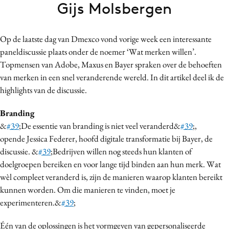
Gijs Molsbergen
Bureaus
Campagnes
Op de laatste dag van Dmexco vond vorige week een interessante
Carriere
paneldiscussie plaats onder de noemer ‘Wat merken willen’.
Contentmarketing
Topmensen van Adobe, Maxus en Bayer spraken over de behoeften
Craft
van merken in een snel veranderende wereld. In dit artikel deel ik de
Customer Experience
highlights van de discussie.
Data & Insights
Branding
Design
&
#39
;De essentie van branding is niet veel veranderd&
#39
;,
Digital transformation
opende Jessica Federer, hoofd digitale transformatie bij Bayer, de
Diversiteit
discussie. &
#39
;Bedrijven willen nog steeds hun klanten of
Effectiviteit
doelgroepen bereiken en voor lange tijd binden aan hun merk. Wat
wèl compleet veranderd is, zijn de manieren waarop klanten bereikt
Gedragsverandering
kunnen worden. Om die manieren te vinden, moet je
Influencer marketing
experimenteren.&
#39
;
Interne communicatie
Martech
Één van de oplossingen is het vormgeven van gepersonaliseerde