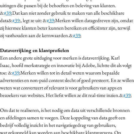
uitingen die passen bij de behoeften en beleving van klanten.
Media
&
#39
;Dat kan niet zonder gebruik te maken van alle beschikbare
Merkstrategie
data&
#39
;, legt ze uit: &
#39
;Merken willen datagedreven zijn, omdat
PR
zij hiermee klanten beter kunnen bereiken en efficiënter zijn, terwijl
Programmatic
zij vasthouden aan de kernwaarden.&
#39
;
Purpose Marketing
Dataverrijking en klantprofielen
Reputatie & crisis
Een andere grote uitdaging voor merken is dataverrijking. Karl
Isaac, hoofd merkstrategie en innovatie bij Adobe, lichtte dit als volgt
toe: &
#39
;Merken willen tot in detail weten waarom bepaalde
advertenties en non-paid content slecht of goed presteert. En ze willen
weten wat converteert of relevant is voor gebruikers van apps en
bezoekers van websites. Het liefst willen ze dit real-time inzien.&
#39
;
Om dat te realiseren, is het nodig om data uit verschillende bronnen
en afdelingen samen te voegen. Deze koppeling van data geeft een
bedrijf volledig inzicht in het navigatiegedrag van gebruikers,
wat gekoppeld kan worden aan beschikbare klantgegevens. Op