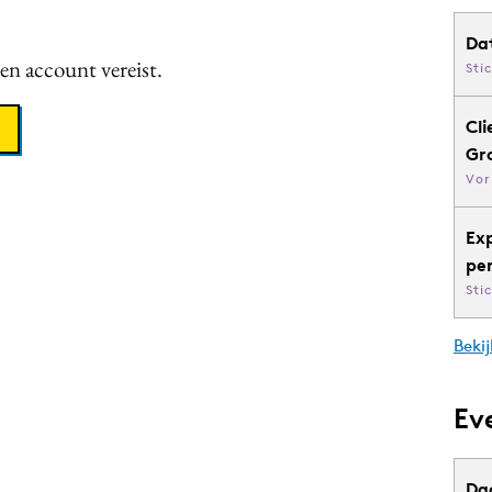
Da
een account vereist.
Sti
Cli
Gr
Vor
Ex
pe
Sti
Bekij
Ev
Da