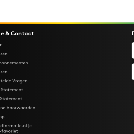
ce & Contact
t
ren
bonnementen
eren
stelde Vragen
y Statement
 Statement
ne Voorwaarden
pp
dformatie.nl je
-favoriet