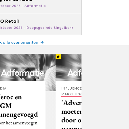
ktober 2026 · Adformatie
O Retail
oktober 2026 · Doopsgezinde Singelkerk
jk alle evenementen
DIA
INFLUENCER
MARKETING
eroc en
'Adverteerders
VGM
moeten angst
amengevoegd
door oorlog
or het samenvoegen
wegnemen’