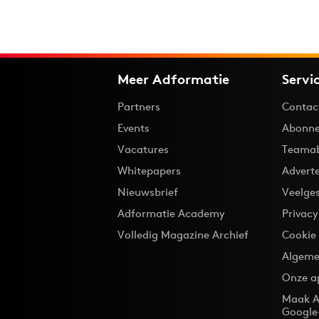
Meer Adformatie
Servi
Partners
Contac
Events
Abonne
Vacatures
Teama
Whitepapers
Advert
Nieuwsbrief
Veelge
Adformatie Academy
Privac
Volledig Magazine Archief
Cookie
Algeme
Onze a
Maak A
Google