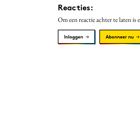
Reacties:
Om een reactie achter te laten is 
Inloggen
Abonneer nu