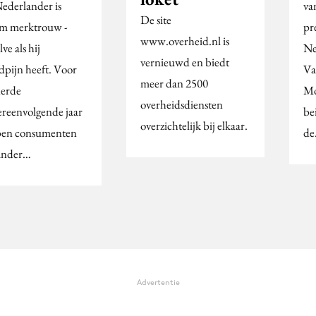
ederlander is
va
De site
m merktrouw -
pr
www.overheid.nl is
ve als hij
Ne
vernieuwd en biedt
dpijn heeft. Voor
Va
meer dan 2500
derde
Mo
overheidsdiensten
ereenvolgende jaar
be
overzichtelijk bij elkaar.
en consumenten
d
ander…
Advertentie