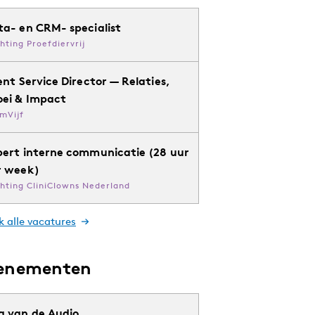
ta- en CRM- specialist
chting Proefdiervrij
ent Service Director — Relaties,
oei & Impact
mVijf
pert interne communicatie (28 uur
r week)
chting CliniClowns Nederland
k alle vacatures
enementen
g van de Audio