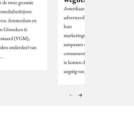
n de twee grootste
Amerikaanse
emediabedrijven
adverteerders moeten
roc Amsterdam en
hun
n Ginneken &
marketingstrategieën
staard (VGM),
aanpassen om
iden onderdeel van
consumenten tegemoet
e…
te komen die zich
angstig voelen over de…