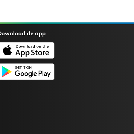
Download de
app