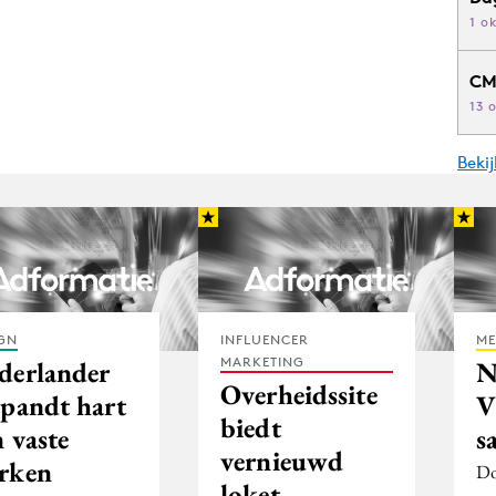
1 o
CM
13 
Beki
GN
INFLUENCER
ME
MARKETING
derlander
N
Overheidssite
rpandt hart
biedt
 vaste
s
vernieuwd
rken
Do
loket