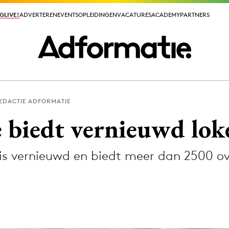
GLIVE!
GLIVE!
ADVERTEREN
ADVERTEREN
EVENTS
EVENTS
OPLEIDINGEN
OPLEIDINGEN
VACATURES
VACATURES
ACADEMY
ACADEMY
PARTNERS
PARTNERS
EDACTIE ADFORMATIE
ieuws app
e biedt vernieuwd lok
 is vernieuwd en biedt meer dan 2500 o
Media
ormation
Merkstrategie
PR