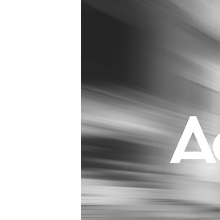
Carriere
Effectiviteit
Contentmarketing
Gedragsverand
Craft
Influencer mar
Customer Experience
Interne commu
Data & Insights
Martech