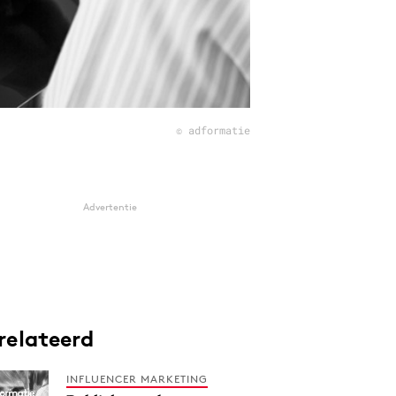
© adformatie
Advertentie
relateerd
INFLUENCER MARKETING