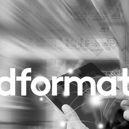
Programmatic
ering
Purpose Marketing
keting
Reputatie & crisis
nicatie