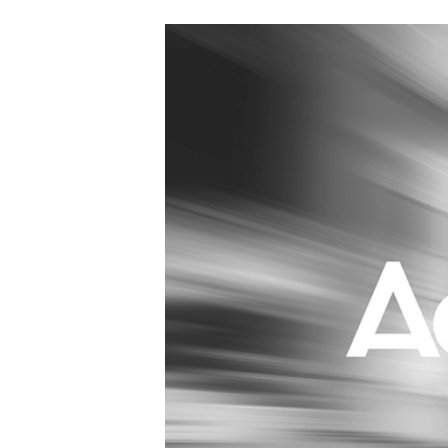
Carriere
Effectiviteit
Contentmarketing
Gedragsverand
Craft
Influencer mar
Customer Experience
Interne commu
Data & Insights
Martech