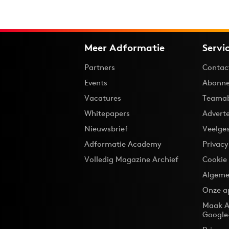
Meer Adformatie
Servi
Partners
Contac
Events
Abonne
Vacatures
Teama
Whitepapers
Advert
Nieuwsbrief
Veelge
Adformatie Academy
Privac
Volledig Magazine Archief
Cookie
Algeme
Onze a
Maak A
Google