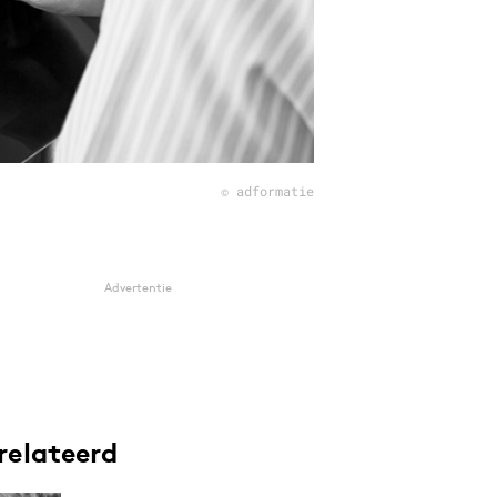
© adformatie
Advertentie
relateerd