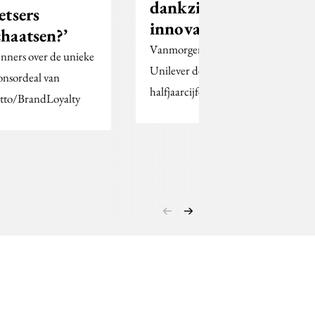
dankzij
ietsers
innovaties’
chaatsen?’
Vanmorgen maakte
nners over de unieke
Unilever de
onsordeal van
halfjaarcijfers bekend.
tto/BrandLoyalty