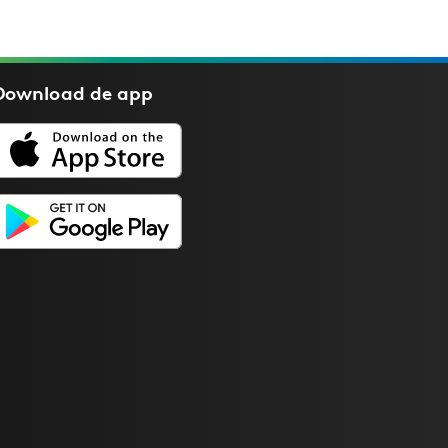
Download de
app