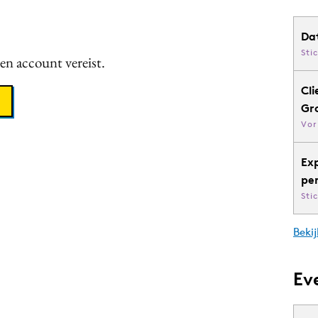
Da
Sti
een account vereist.
Cli
Gr
Vor
Ex
pe
Sti
Bekij
Ev