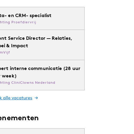
ta- en CRM- specialist
chting Proefdiervrij
ent Service Director — Relaties,
oei & Impact
mVijf
pert interne communicatie (28 uur
r week)
chting CliniClowns Nederland
k alle vacatures
enementen