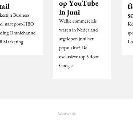
op YouTube
ail
f
in juni
s
kestijn Business
Welke commercials
ol start post-HBO
Ke
waren in Nederland
iding Omnichannel
sp
afgelopen juni het
il Marketing
Lo
populairst? De
exclusieve top 5 door
Google.
Advertentie