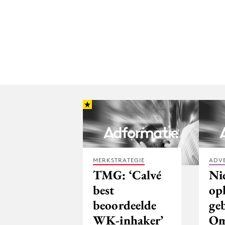
MERKSTRATEGIE
ADV
TMG: ‘Calvé
Ni
best
op
beoordeelde
ge
WK-inhaker’
Om