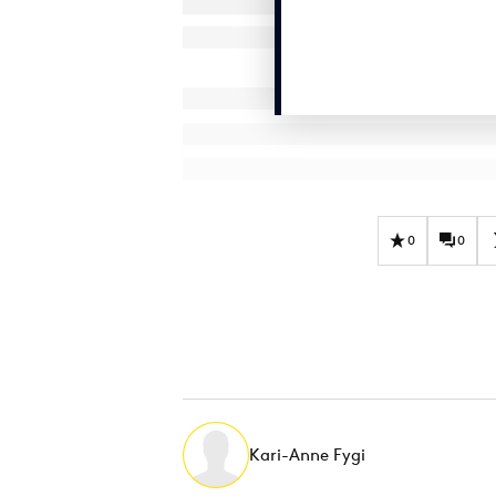
0
0
Kari-Anne Fygi