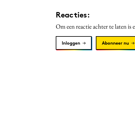
Reacties:
Om een reactie achter te laten is 
Inloggen
Abonneer nu