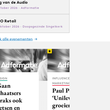
g van de Audio
ktober 2026 · Adformatie
O Retail
oktober 2026 · Doopsgezinde Singelkerk
jk alle evenementen
SIGN
INFLUENCER
MARKETING
Gaan
Paul Polman:
chaatsers
‘Unilever blijft
traks ook
groeien
ietsen en