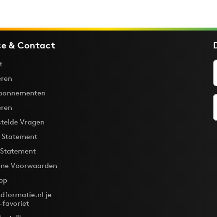
ce & Contact
t
ren
bonnementen
eren
stelde Vragen
y Statement
 Statement
ne Voorwaarden
pp
dformatie.nl je
-favoriet