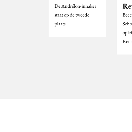
Ret
De Andrélon-inhaker
staat op de tweede
Beec
plaats.
Scho
ople
Reta