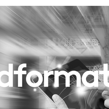
Programmatic
ering
Purpose Marketing
keting
Reputatie & crisis
nicatie