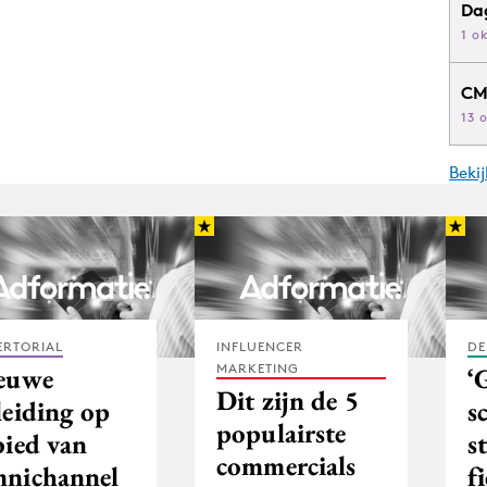
Da
1 o
CM
13 
Beki
ERTORIAL
INFLUENCER
DE
MARKETING
euwe
‘
Dit zijn de 5
leiding op
s
populairste
bied van
s
commercials
nichannel
f