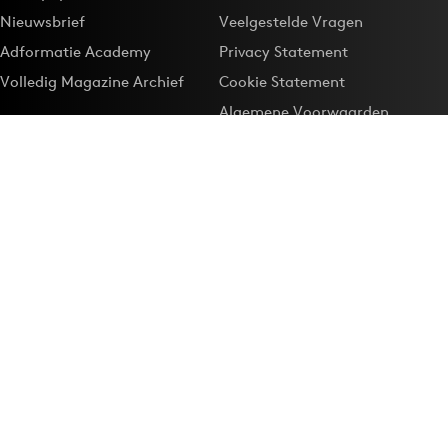
Nieuwsbrief
Veelgestelde Vragen
Adformatie Academy
Privacy Statement
Volledig Magazine Archief
Cookie Statement
Algemene Voorwaarden
Onze app
Maak Adformatie.nl je
Google-favoriet
Privacyinstellingen
Download de
Adformatie Nieuws App