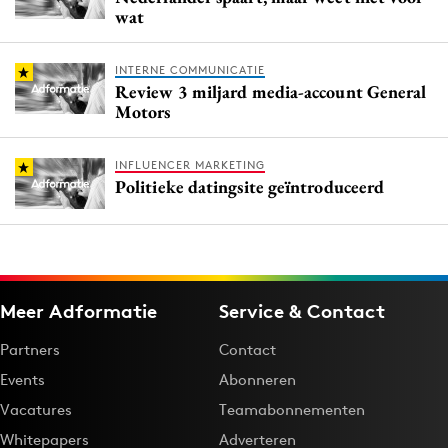
wat
INTERNE COMMUNICATIE
Review 3 miljard media-account General
Motors
INFLUENCER MARKETING
Politieke datingsite geïntroduceerd
Meer Adformatie
Service & Contact
Partners
Contact
Events
Abonneren
Vacatures
Teamabonnementen
Whitepapers
Adverteren