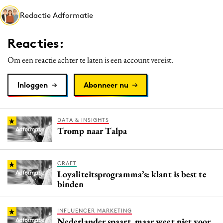
Media
Redactie Adformatie
Merkstrategie
Reacties:
PR
Programmatic
Om een reactie achter te laten is een account vereist.
Purpose Marketing
Inloggen
Abonneer nu
Reputatie & crisis
DATA & INSIGHTS
Tromp naar Talpa
CRAFT
Loyaliteitsprogramma’s: klant is best te
binden
INFLUENCER MARKETING
Nederlander spaart, maar weet niet voor