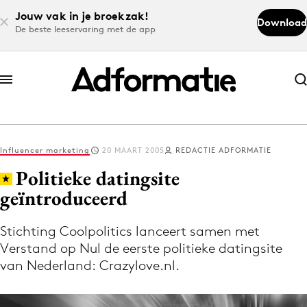
Jouw vak in je broekzak!
Download
De beste leeservaring met de app
Abonneer nu
Abonneer nu
Influencer marketing
20 MAART 2005
REDACTIE ADFORMATIE
Log in
Politieke datingsite
geïntroduceerd
Download de app
Volg het laatste nieuws via de Adformatie
Stichting Coolpolitics lanceert samen met
Verstand op Nul de eerste politieke datingsite
Nieuws app
van Nederland: Crazylove.nl.