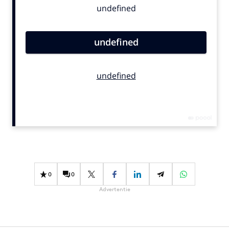
Bureaus
Campagnes
Carriere
Contentmarketing
Craft
Customer Experience
Data & Insights
Design
Digital transformation
Diversiteit
Effectiviteit
0
0
Gedragsverandering
Advertentie
Influencer marketing
Interne communicatie
Martech