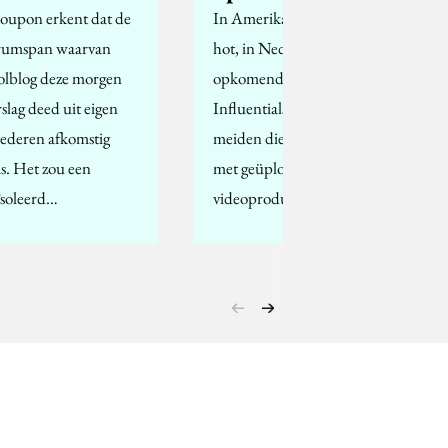
oupon erkent dat de
In Amerika al enige tijd
rumspan waarvan
hot, in Nederland
lblog deze morgen
opkomend: YouTube
rslag deed uit eigen
Influentials. Jongens en
lederen afkomstig
meiden die frequent
s. Het zou een
met geüploade
ïsoleerd…
videoproducties…