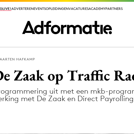
GLIVE!
GLIVE!
ADVERTEREN
ADVERTEREN
EVENTS
EVENTS
OPLEIDINGEN
OPLEIDINGEN
VACATURES
VACATURES
ACADEMY
ACADEMY
PARTNERS
PARTNERS
AARTEN HAFKAMP
ieuws app
 Zaak op Traffic Ra
 programmering uit met een mkb-progr
king met De Zaak en Direct Payrolling
Media
ormation
Merkstrategie
PR