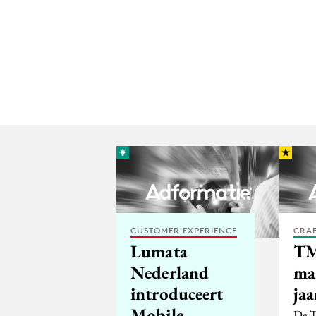
CUSTOMER EXPERIENCE
CRA
Lumata
TM
Nederland
ma
introduceert
jaa
Mobile
De T