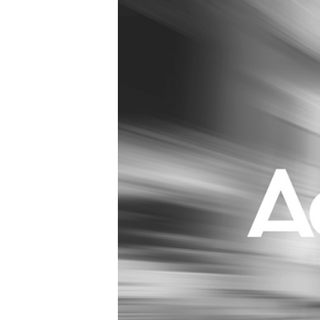
Carriere
Effectiviteit
Contentmarketing
Gedragsverand
Craft
Influencer mar
Customer Experience
Interne commu
Data & Insights
Martech