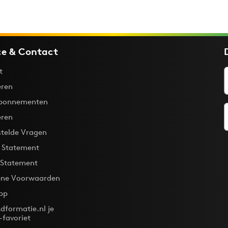
ce & Contact
t
ren
bonnementen
eren
stelde Vragen
y Statement
 Statement
ne Voorwaarden
pp
dformatie.nl je
-favoriet