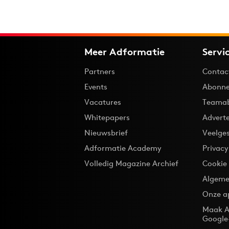
Meer Adformatie
Servi
Partners
Contac
Events
Abonne
Vacatures
Teama
Whitepapers
Advert
Nieuwsbrief
Veelge
Adformatie Academy
Privac
Volledig Magazine Archief
Cookie
Algeme
Onze a
Maak A
Google