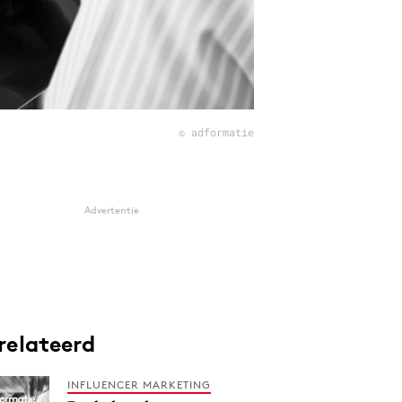
© adformatie
Advertentie
relateerd
INFLUENCER MARKETING