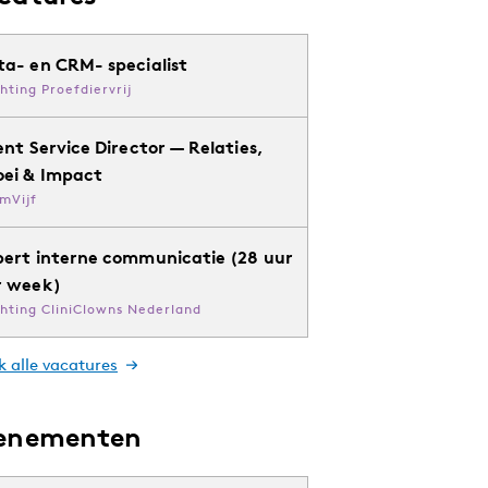
ta- en CRM- specialist
chting Proefdiervrij
ent Service Director — Relaties,
oei & Impact
mVijf
pert interne communicatie (28 uur
r week)
chting CliniClowns Nederland
k alle vacatures
enementen