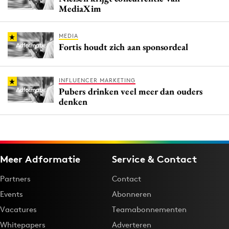
MediaXim
MEDIA
Fortis houdt zich aan sponsordeal
INFLUENCER MARKETING
Pubers drinken veel meer dan ouders
denken
Meer Adformatie
Service & Contact
Partners
Contact
Events
Abonneren
Vacatures
Teamabonnementen
Whitepapers
Adverteren