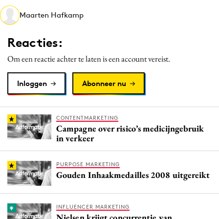
Media
Maarten Hafkamp
Merkstrategie
Reacties:
PR
Programmatic
Om een reactie achter te laten is een account vereist.
Purpose Marketing
Inloggen
Abonneer nu
Reputatie & crisis
CONTENTMARKETING
Campagne over risico’s medicijngebruik
in verkeer
PURPOSE MARKETING
Gouden Inhaakmedailles 2008 uitgereikt
INFLUENCER MARKETING
Nielsen krijgt concurrentie van