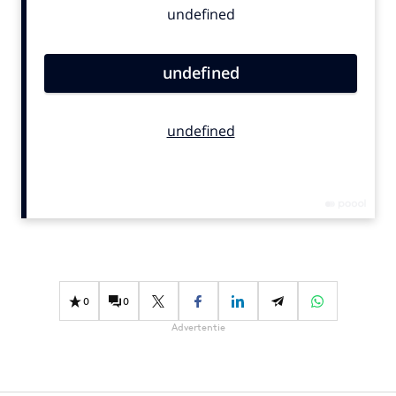
Bureaus
Campagnes
Carriere
Contentmarketing
Craft
Customer Experience
Data & Insights
Design
Digital transformation
Diversiteit
Effectiviteit
0
0
Gedragsverandering
Advertentie
Influencer marketing
Interne communicatie
Martech