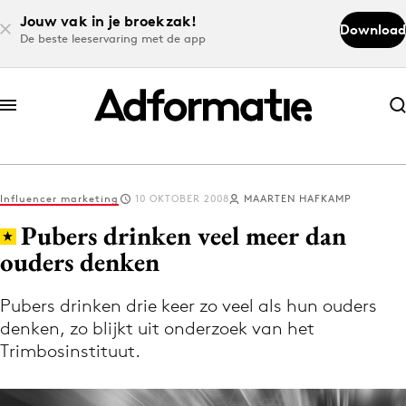
Jouw vak in je broekzak!
Download
De beste leeservaring met de app
Abonneer nu
Abonneer nu
Influencer marketing
10 OKTOBER 2008
MAARTEN HAFKAMP
Log in
Pubers drinken veel meer dan
ouders denken
Download de app
Volg het laatste nieuws via de Adformatie
Pubers drinken drie keer zo veel als hun ouders
denken, zo blijkt uit onderzoek van het
Nieuws app
Trimbosinstituut.