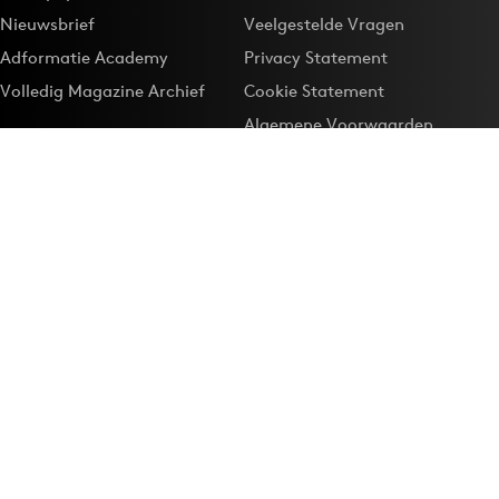
Nieuwsbrief
Veelgestelde Vragen
Adformatie Academy
Privacy Statement
Volledig Magazine Archief
Cookie Statement
Algemene Voorwaarden
Onze app
Maak Adformatie.nl je
Google-favoriet
Privacyinstellingen
Download de
Adformatie Nieuws App