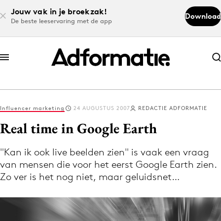
Jouw vak in je broekzak!
Download
De beste leeservaring met de app
Abonneer nu
Abonneer nu
Influencer marketing
24 AUGUSTUS 2007
REDACTIE ADFORMATIE
Log in
Real time in Google Earth
"Kan ik ook live beelden zien" is vaak een vraag
Download de app
van mensen die voor het eerst Google Earth zien.
Volg het laatste nieuws via de Adformatie
Zo ver is het nog niet, maar geluidsnet…
Nieuws app