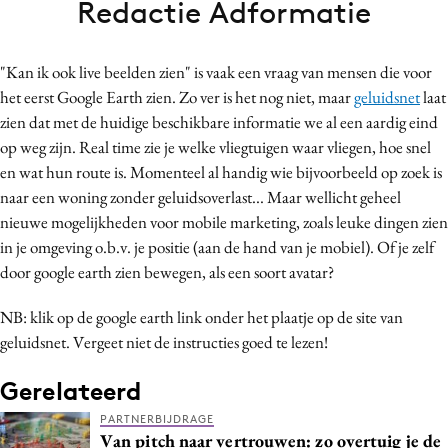
Redactie Adformatie
Bureaus
Campagnes
"Kan ik ook live beelden zien" is vaak een vraag van mensen die voor
Carriere
het eerst Google Earth zien. Zo ver is het nog niet, maar
geluidsnet
laat
Contentmarketing
zien dat met de huidige beschikbare informatie we al een aardig eind
Craft
op weg zijn. Real time zie je welke vliegtuigen waar vliegen, hoe snel
Customer Experience
en wat hun route is. Momenteel al handig wie bijvoorbeeld op zoek is
naar een woning zonder geluidsoverlast... Maar wellicht geheel
Data & Insights
nieuwe mogelijkheden voor mobile marketing, zoals leuke dingen zien
Design
in je omgeving o.b.v. je positie (aan de hand van je mobiel). Of je zelf
Digital transformation
door google earth zien bewegen, als een soort avatar?
Diversiteit
NB: klik op de google earth link onder het plaatje op de site van
Effectiviteit
geluidsnet. Vergeet niet de instructies goed te lezen!
Gedragsverandering
Influencer marketing
Gerelateerd
Interne communicatie
PARTNERBIJDRAGE
Van pitch naar vertrouwen: zo overtuig je de
Martech