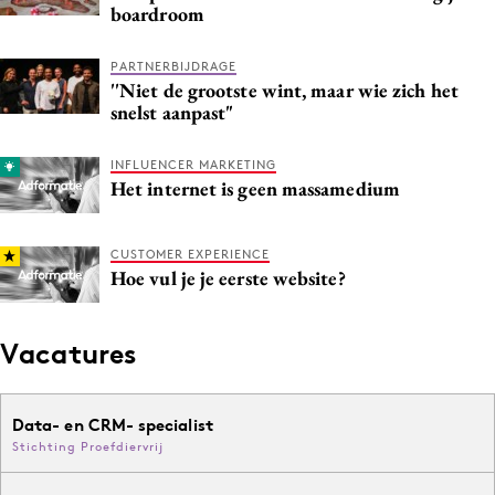
boardroom
Media
Merkstrategie
PARTNERBIJDRAGE
''Niet de grootste wint, maar wie zich het
PR
snelst aanpast"
Programmatic
Purpose Marketing
INFLUENCER MARKETING
Het internet is geen massamedium
Reputatie & crisis
CUSTOMER EXPERIENCE
Hoe vul je je eerste website?
Vacatures
Data- en CRM- specialist
Stichting Proefdiervrij