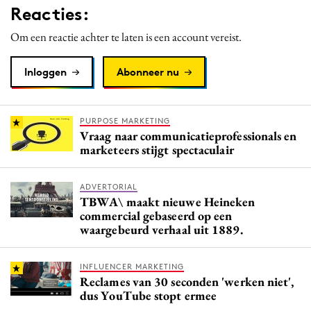
Reacties:
Media
Merkstrategie
Om een reactie achter te laten is een account vereist.
PR
Inloggen
Abonneer nu
Programmatic
Purpose Marketing
Reputatie & crisis
PURPOSE MARKETING
Vraag naar communicatieprofessionals en
marketeers stijgt spectaculair
ADVERTORIAL
TBWA\ maakt nieuwe Heineken
commercial gebaseerd op een
waargebeurd verhaal uit 1889.
INFLUENCER MARKETING
Reclames van 30 seconden 'werken niet',
dus YouTube stopt ermee