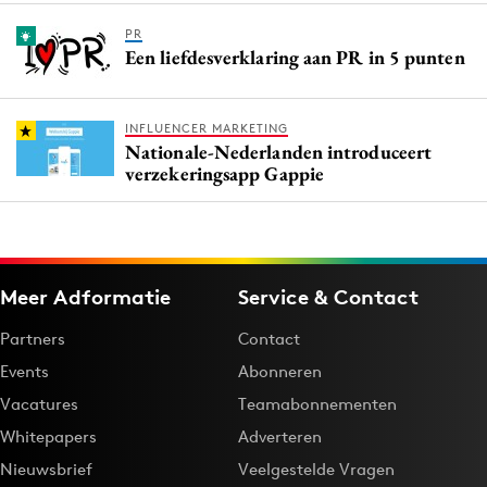
PR
Een liefdesverklaring aan PR in 5 punten
INFLUENCER MARKETING
Nationale-Nederlanden introduceert
verzekeringsapp Gappie
Meer Adformatie
Service & Contact
Partners
Contact
Events
Abonneren
Vacatures
Teamabonnementen
Whitepapers
Adverteren
Nieuwsbrief
Veelgestelde Vragen