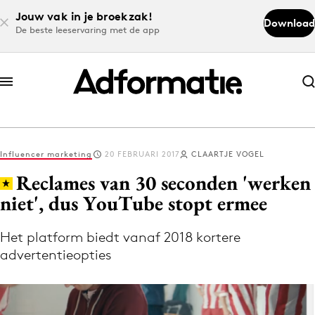
Jouw vak in je broekzak!
Download
De beste leeservaring met de app
Abonneer nu
Abonneer nu
Influencer marketing
20 FEBRUARI 2017
CLAARTJE VOGEL
Log in
Reclames van 30 seconden 'werken
niet', dus YouTube stopt ermee
Download de app
Volg het laatste nieuws via de Adformatie
Het platform biedt vanaf 2018 kortere
advertentieopties
Nieuws app