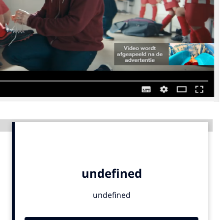
Menu
Home
9 sept: GenAI-training
12 nov: MarketingLive!
Adverteren
Events
Advertentie
Opleidingen
Vacatures
Academy
Partners
Topics
Artificial Intelligence