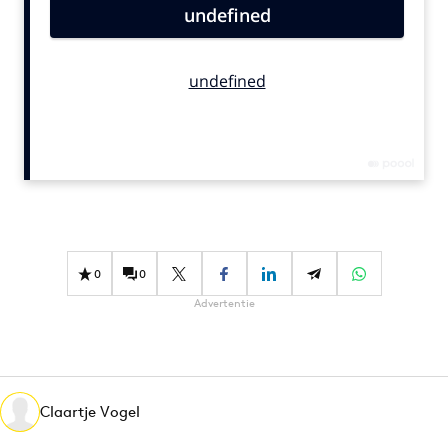
Bureaus
Campagnes
Carriere
Contentmarketing
Craft
Customer Experience
Data & Insights
Design
Digital transformation
0
0
Diversiteit
Advertentie
Effectiviteit
Gedragsverandering
Influencer marketing
Interne communicatie
Claartje Vogel
Martech