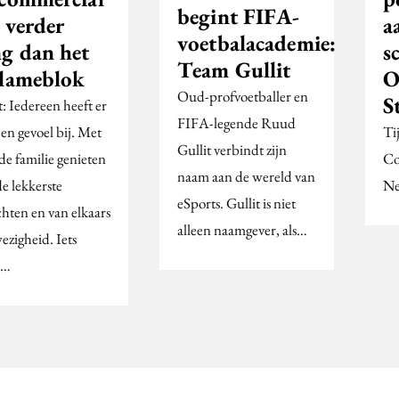
begint FIFA-
 verder
a
voetbalacademie:
ng dan het
s
Team Gullit
clameblok
O
Oud-profvoetballer en
S
: Iedereen heeft er
FIFA-legende Ruud
en gevoel bij. Met
Ti
Gullit verbindt zijn
de familie genieten
Co
naam aan de wereld van
e lekkerste
Ne
eSports. Gullit is niet
chten en van elkaars
alleen naamgever, als…
ezigheid. Iets
r…