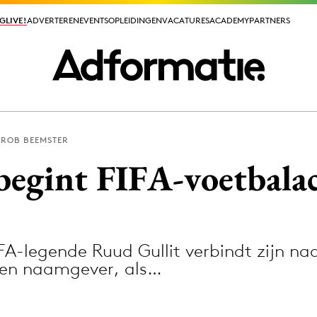
GLIVE!
GLIVE!
ADVERTEREN
ADVERTEREN
EVENTS
EVENTS
OPLEIDINGEN
OPLEIDINGEN
VACATURES
VACATURES
ACADEMY
ACADEMY
PARTNERS
PARTNERS
ROB BEEMSTER
ieuws app
begint FIFA-voetbala
FA-legende Ruud Gullit verbindt zijn n
Media
lleen naamgever, als…
ormation
Merkstrategie
PR