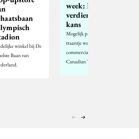
week: Iedereen
an
verdient een
chaatsbaan
kans
lympisch
Mogelijk pink je een
tadion
traantje weg bij deze
jdelijke winkel bij De
commercial van
olste Baan van
Canadian Tire
derland.