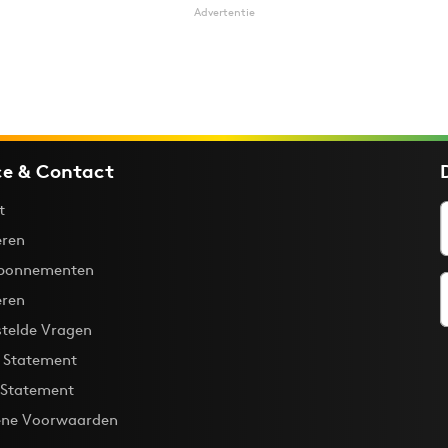
Advertentie
ce & Contact
t
ren
bonnementen
eren
stelde Vragen
y Statement
 Statement
ne Voorwaarden