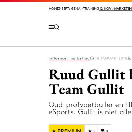
HOME
HOME
9 SEPT: GENAI-TRAINING
9 SEPT: GENAI-TRAINING
12 NOV: MARKETIN
12 NOV: MARKETIN
Influencer marketing
18 JANUARI 2018
Volg het laatste nieuws via de Adformatie N
Ruud Gullit 
Team Gullit
Topics
Oud-profvoetballer en FI
Artificial Intelligence
Design
eSports. Gullit is niet a
Bureaus
Digital transf
Campagnes
Diversiteit
PREMIUM
0
0