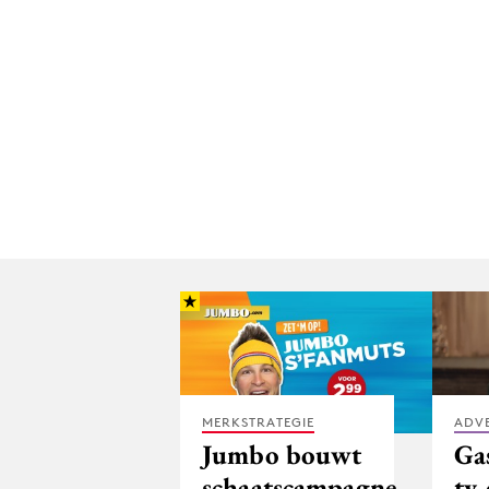
MERKSTRATEGIE
ADV
Jumbo bouwt
Ga
schaatscampagne
tv