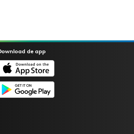
Download de
app