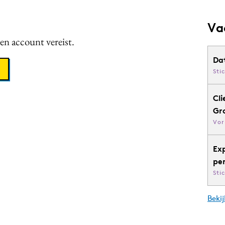
Va
een account vereist.
Da
Sti
Cli
Gr
Vor
Ex
pe
Sti
Bekij