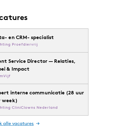
catures
ta- en CRM- specialist
chting Proefdiervrij
ent Service Director — Relaties,
oei & Impact
mVijf
pert interne communicatie (28 uur
r week)
chting CliniClowns Nederland
k alle vacatures