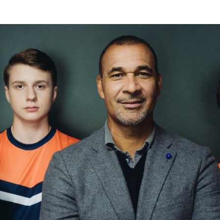
Programmatic
ering
Purpose Marketing
keting
Reputatie & crisis
nicatie