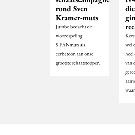
rond Sven
die
Kramer-muts
gi
re
Jumbo bedacht de
woordspeling
Kerst
S’FANmuts als
wel e
eerbetoon aan onze
heel 
grootste schaatstopper.
van d
gere
aanw
waa