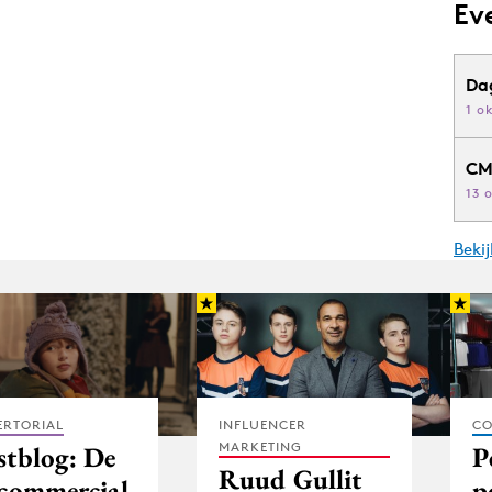
Ev
Da
1 o
CM
13 
Beki
ERTORIAL
INFLUENCER
CO
MARKETING
stblog: De
P
Ruud Gullit
-commercial
p