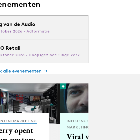
enementen
g van de Audio
ktober 2026 · Adformatie
O Retail
oktober 2026 · Doopsgezinde Singelkerk
jk alle evenementen
NTENTMARKETING
INFLUENCER
MARKETING
erry opent
Viral van de
op-upstore