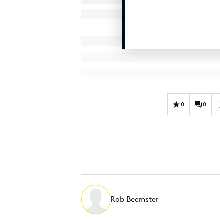
0
0
Rob Beemster