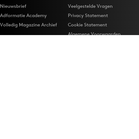
Nieuwsbrief
Veelgestelde Vragen
Adformatie Academy
Privacy Statement
Volledig Magazine Archief
Cookie Statement
Algemene Voorwaarden
Onze app
Maak Adformatie.nl je
Google-favoriet
Privacyinstellingen
Download de
Adformatie Nieuws App