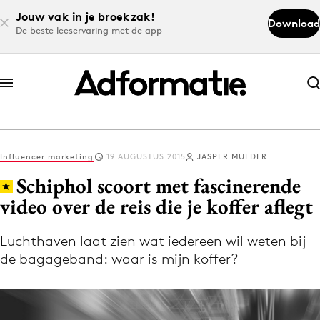
Jouw vak in je broekzak!
Download
De beste leeservaring met de app
Abonneer nu
Abonneer nu
Influencer marketing
19 AUGUSTUS 2015
JASPER MULDER
Log in
Schiphol scoort met fascinerende
video over de reis die je koffer aflegt
Download de app
Volg het laatste nieuws via de Adformatie
Luchthaven laat zien wat iedereen wil weten bij
de bagageband: waar is mijn koffer?
Nieuws app