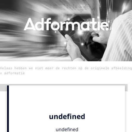
Menu
Home
9 sept: GenAI-training
12 nov: MarketingLive!
Adverteren
Helaas hebben we niet meer de rechten op de originele afbeelding
Events
© adformatie
Opleidingen
Vacatures
Advertentie
Academy
Partners
Topics
Artificial Intelligence