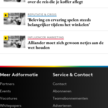
over de reis die je koffer aflegt
REPUTATIE & CRISIS
‘Beleving en ervaring spelen steeds
belangrijker tijdens het winkelen’
INFLUENCER MARKETING
Alliander moet zich gewoon netjes aan de
wet houden
Meer Adformatie
Service & Contact
Partners
Contact
Events
Abonneren
Vacatures
Teamabonnementen
Whitepapers
Adverteren