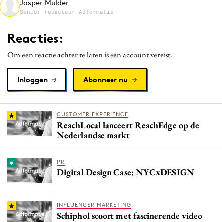
Jasper Mulder
Media
Senior redacteur Adformatie
Merkstrategie
Reacties:
PR
Om een reactie achter te laten is een account vereist.
Programmatic
Purpose Marketing
Inloggen
Abonneer nu
Reputatie & crisis
CUSTOMER EXPERIENCE
ReachLocal lanceert ReachEdge op de
Nederlandse markt
PR
Digital Design Case: NYCxDESIGN
INFLUENCER MARKETING
Schiphol scoort met fascinerende video