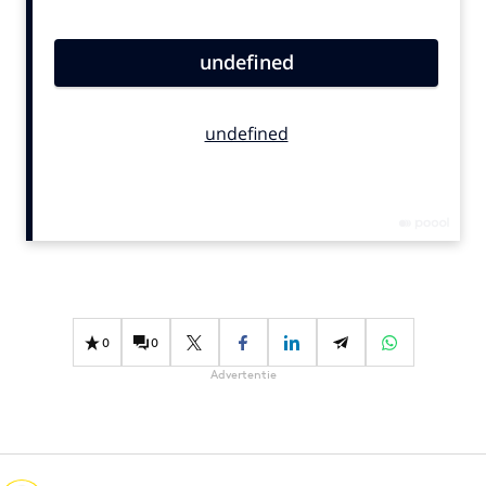
Bureaus
Campagnes
Carriere
Contentmarketing
Craft
Customer Experience
Data & Insights
Design
Digital transformation
Diversiteit
0
0
Effectiviteit
Advertentie
Gedragsverandering
Influencer marketing
Interne communicatie
Martech