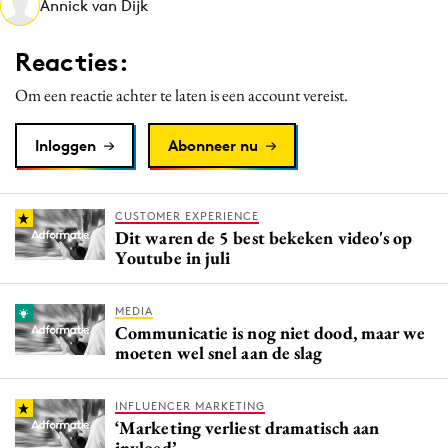
Annick van Dijk
Media
Merkstrategie
Reacties:
PR
Om een reactie achter te laten is een account vereist.
Programmatic
Purpose Marketing
Inloggen
Abonneer nu
Reputatie & crisis
CUSTOMER EXPERIENCE
Dit waren de 5 best bekeken video's op
Youtube in juli
MEDIA
Communicatie is nog niet dood, maar we
moeten wel snel aan de slag
INFLUENCER MARKETING
‘Marketing verliest dramatisch aan
invloed’