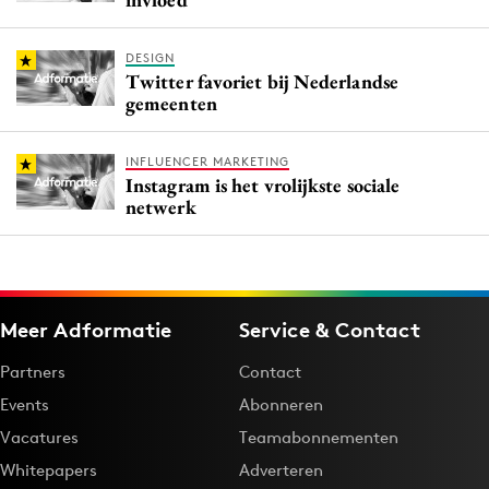
DESIGN
Twitter favoriet bij Nederlandse
gemeenten
INFLUENCER MARKETING
Instagram is het vrolijkste sociale
netwerk
Meer Adformatie
Service & Contact
Partners
Contact
Events
Abonneren
Vacatures
Teamabonnementen
Whitepapers
Adverteren