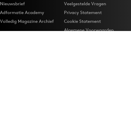
Nieuwsbrief
Veelgestelde Vragen
Adformatie Academy
Privacy Statement
Volledig Magazine Archief
Cookie Statement
Algemene Voorwaarden
Onze app
Maak Adformatie.nl je
Google-favoriet
Privacyinstellingen
Download de
Adformatie Nieuws App