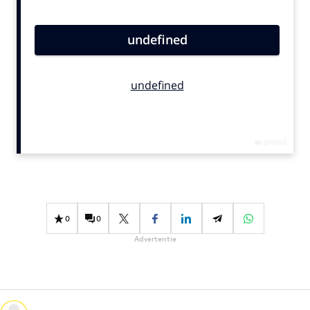
Bureaus
Campagnes
Carriere
Contentmarketing
Craft
Customer Experience
Data & Insights
Design
Digital transformation
Diversiteit
0
0
Effectiviteit
Advertentie
Gedragsverandering
Influencer marketing
Interne communicatie
Martech