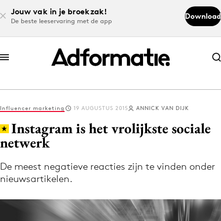
Jouw vak in je broekzak!
Download
De beste leeservaring met de app
Abonneer nu
Abonneer nu
Influencer marketing
19 AUGUSTUS 2015
ANNICK VAN DIJK
Log in
Instagram is het vrolijkste sociale
netwerk
Download de app
Volg het laatste nieuws via de Adformatie
De meest negatieve reacties zijn te vinden onder
nieuwsartikelen.
Nieuws app