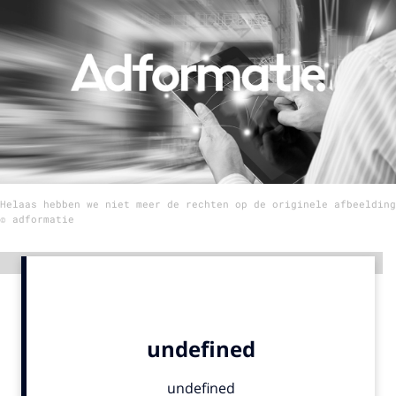
Menu
Home
9 sept: GenAI-training
12 nov: MarketingLive!
Adverteren
Helaas hebben we niet meer de rechten op de originele afbeelding
Events
© adformatie
Opleidingen
Vacatures
Advertentie
Academy
Partners
Topics
Artificial Intelligence