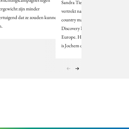
Sandra Tielenburg
ergewicht zijn minder
vertrekt na zes jaar als
ertuigend dat ze zouden kunnen
country manager van
n.
Discovery Networks
Europe. Haar opvolger
is Jochem de Jong.