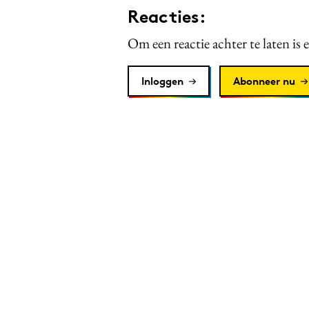
Reacties:
Om een reactie achter te laten is 
Inloggen
Abonneer nu