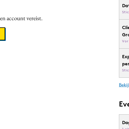
Da
Sti
een account vereist.
Cli
Gr
Vor
Ex
pe
Sti
Bekij
Ev
Da
1 o