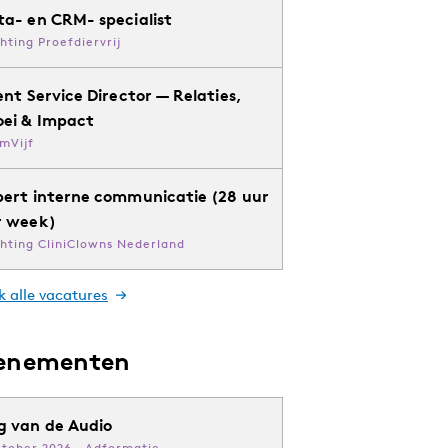
ta- en CRM- specialist
chting Proefdiervrij
ent Service Director — Relaties,
oei & Impact
mVijf
pert interne communicatie (28 uur
r week)
chting CliniClowns Nederland
k alle vacatures
enementen
g van de Audio
ktober 2026 · Adformatie