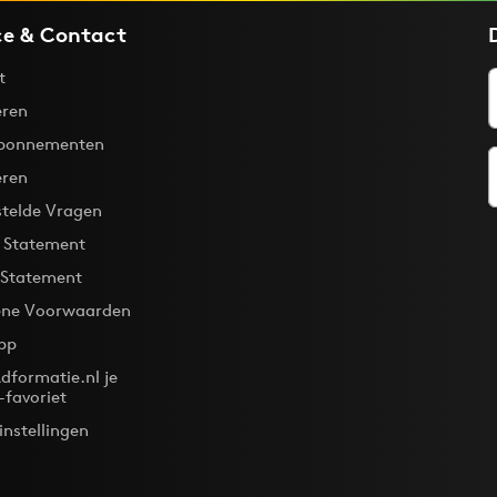
ce & Contact
t
ren
bonnementen
eren
stelde Vragen
y Statement
 Statement
ne Voorwaarden
pp
dformatie.nl je
-favoriet
instellingen