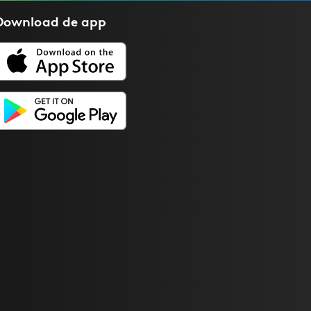
Download de
app