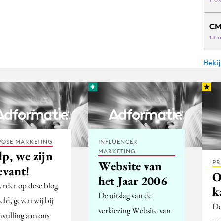
CM
13 
Beki
POSE MARKETING
INFLUENCER
MARKETING
p, we zijn
Website van
PR
evant!
O
het Jaar 2006
eerder op deze blog
k
De uitslag van de
ld, geven wij bij
De
verkiezing Website van
nvulling aan ons
vo