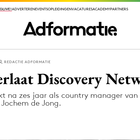
GLIVE!
GLIVE!
ADVERTEREN
ADVERTEREN
EVENTS
EVENTS
OPLEIDINGEN
OPLEIDINGEN
VACATURES
VACATURES
ACADEMY
ACADEMY
PARTNERS
PARTNERS
REDACTIE ADFORMATIE
ieuws app
erlaat Discovery Net
kt na zes jaar als country manager van
s Jochem de Jong.
Media
ormation
Merkstrategie
PR