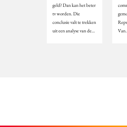
geld? Dan kan het beter
comm
tv worden. Die
gemo
conclusie valt te trekken
Repu
uit een analyse van de…
Van