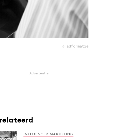
© adformatie
Advertentie
relateerd
INFLUENCER MARKETING