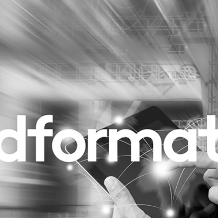
Programmatic
ering
Purpose Marketing
keting
Reputatie & crisis
nicatie