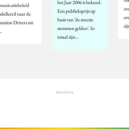
het Jaar 2006 is bekend.
unicatiebeleid
ov
Een publieksprijs op
delleerd naar de
ov
basis van 'de meeste
tation Drivers uit
zij
stemmen gelden'. In
…
totaal zijn…
Advertentie