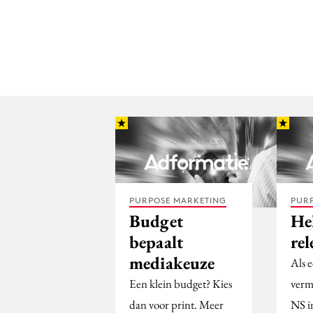
PURPOSE MARKETING
PUR
Budget
Hel
bepaalt
rel
mediakeuze
Als 
Een klein budget? Kies
verme
dan voor print. Meer
NS i