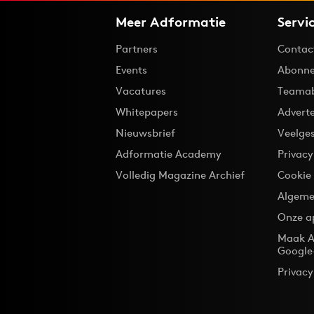
Meer Adformatie
Servi
Partners
Contac
Events
Abonne
Vacatures
Teama
Whitepapers
Advert
Nieuwsbrief
Veelge
Adformatie Academy
Privac
Volledig Magazine Archief
Cookie
Algeme
Onze a
Maak A
Google
Privacy