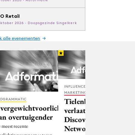
O Retail
oktober 2026 · Doopsgezinde Singelkerk
jk alle evenementen
INFLUENCER
MARKETING
Tielenburg
OGRAMMATIC
vergewichtvoorlichting
verlaat
an overtuigender
Discovery
 meest recente
Networks
orlichtingscampagnes tegen