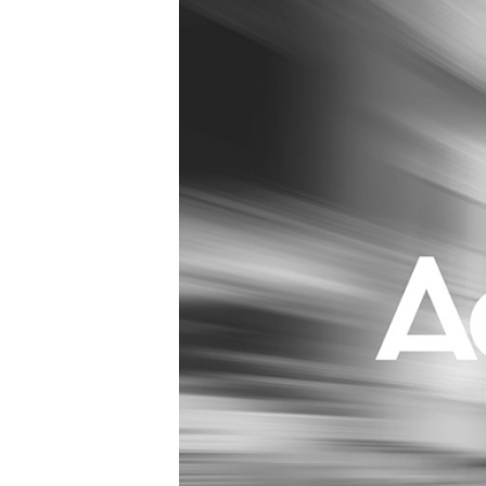
Carriere
Effectiviteit
Contentmarketing
Gedragsverand
Craft
Influencer mar
Customer Experience
Interne commu
Data & Insights
Martech