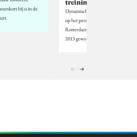
treininformatiesystee
nnenkort bij u in de
Dynamische Instapinformatie
urt.
op het perron heeft de
Rotterdam Design Publieksprijs
2013 gewonnen.