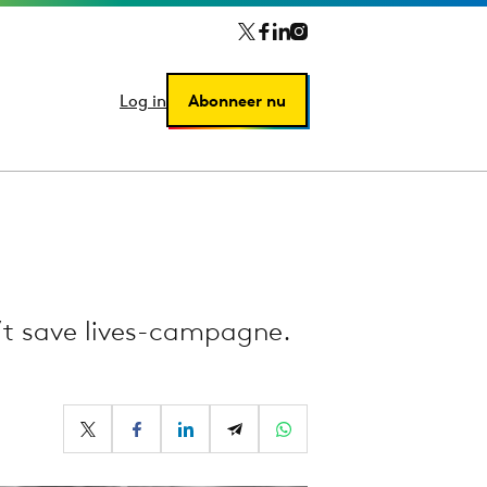
Log in
Log in
Abonneer nu
Abonneer nu
n’t save lives-campagne.