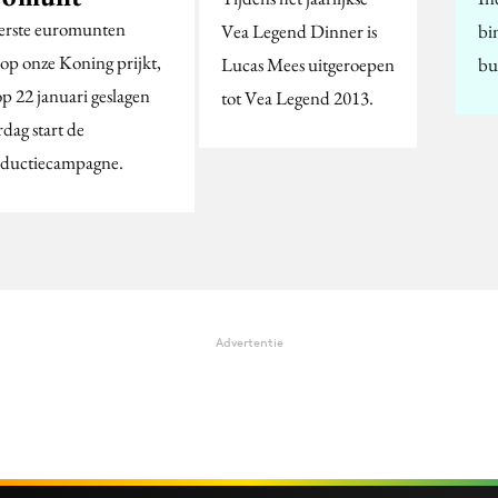
erste euromunten
Vea Legend Dinner is
bi
op onze Koning prijkt,
Lucas Mees uitgeroepen
bu
op 22 januari geslagen
tot Vea Legend 2013.
dag start de
oductiecampagne.
Advertentie