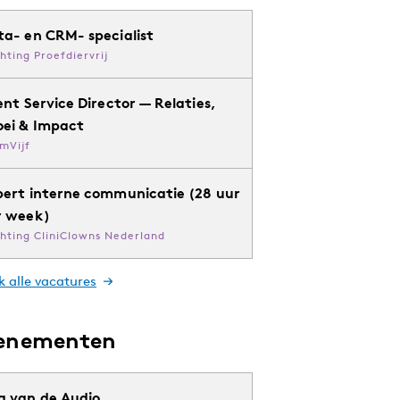
ta- en CRM- specialist
chting Proefdiervrij
ent Service Director — Relaties,
oei & Impact
mVijf
pert interne communicatie (28 uur
r week)
chting CliniClowns Nederland
k alle vacatures
enementen
g van de Audio