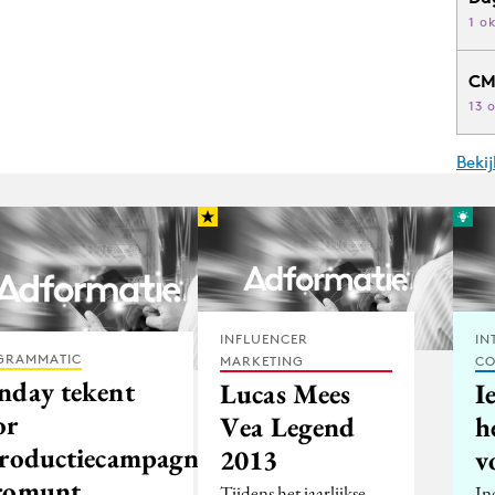
1 o
CM
13 
Beki
INFLUENCER
IN
GRAMMATIC
MARKETING
CO
nday tekent
Lucas Mees
I
or
Vea Legend
h
troductiecampagne
2013
v
romunt
Tijdens het jaarlijkse
In