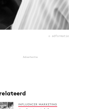
© adformatie
Advertentie
relateerd
INFLUENCER MARKETING