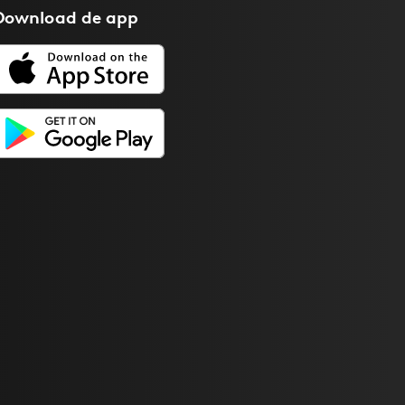
Download de
app