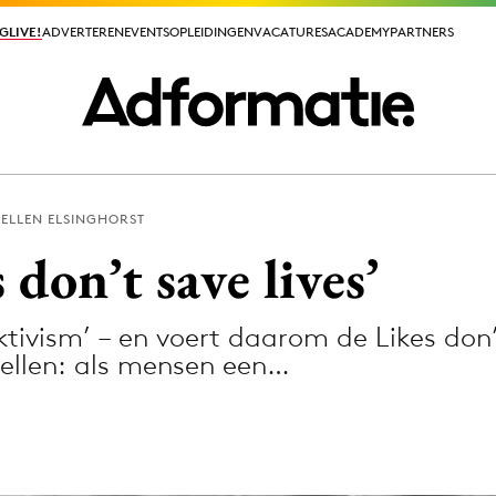
GLIVE!
GLIVE!
ADVERTEREN
ADVERTEREN
EVENTS
EVENTS
OPLEIDINGEN
OPLEIDINGEN
VACATURES
VACATURES
ACADEMY
ACADEMY
PARTNERS
PARTNERS
ELLEN ELSINGHORST
ieuws app
 don’t save lives’
cktivism’ – en voert daarom de Likes do
ellen: als mensen een…
Media
ormation
Merkstrategie
PR