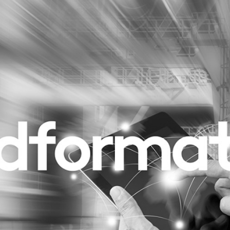
Programmatic
ering
Purpose Marketing
keting
Reputatie & crisis
nicatie