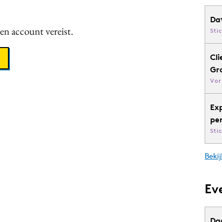
Da
een account vereist.
Sti
Cli
Gr
Vor
Ex
pe
Sti
Bekij
Ev
Da