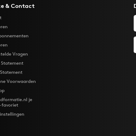
ce & Contact
t
ren
bonnementen
eren
stelde Vragen
y Statement
 Statement
ne Voorwaarden
pp
dformatie.nl je
-favoriet
instellingen