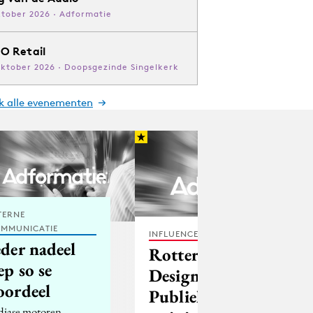
ktober 2026 · Adformatie
O Retail
oktober 2026 · Doopsgezinde Singelkerk
jk alle evenementen
TERNE
MMUNICATIE
INFLUENCER MARKETING
eder nadeel
Rotterdamse
ep so se
Design
oordeel
Publieksprijs naar
diase motoren,