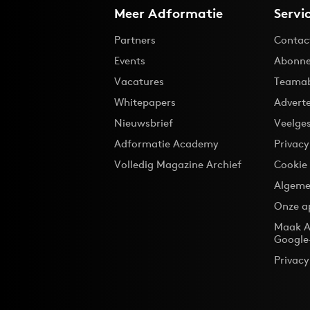
Meer Adformatie
Servi
Partners
Contac
Events
Abonne
Vacatures
Teama
Whitepapers
Advert
Nieuwsbrief
Veelge
Adformatie Academy
Privac
Volledig Magazine Archief
Cookie
Algeme
Onze a
Maak A
Google
Privacy