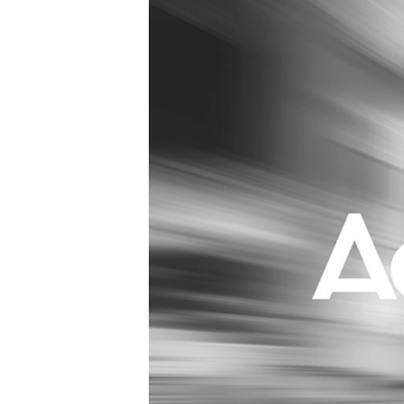
Carriere
Effectiviteit
Contentmarketing
Gedragsverand
Craft
Influencer mar
Customer Experience
Interne commu
Data & Insights
Martech