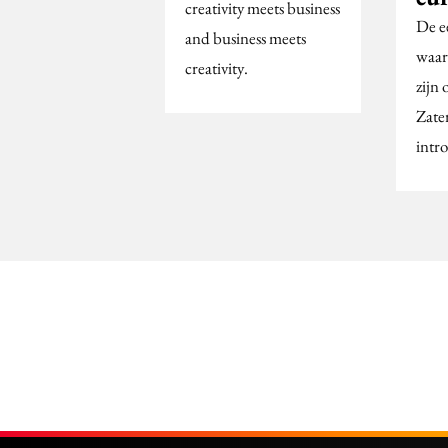
creativity meets business
De e
and business meets
waar
creativity.
zijn 
Zater
intr