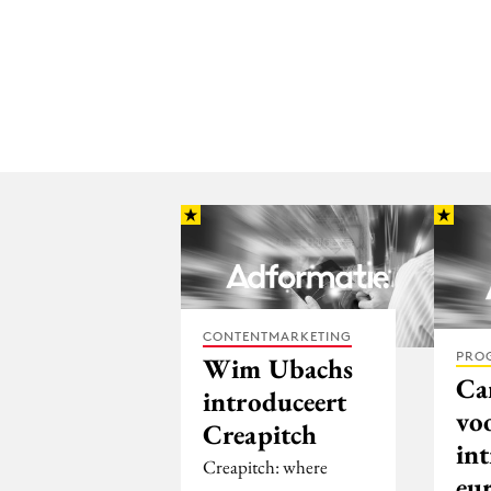
CONTENTMARKETING
PRO
Wim Ubachs
Ca
introduceert
vo
Creapitch
in
Creapitch: where
eu