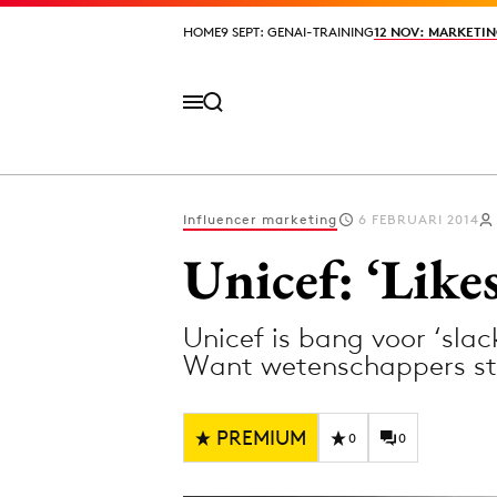
HOME
HOME
9 SEPT: GENAI-TRAINING
9 SEPT: GENAI-TRAINING
12 NOV: MARKETIN
12 NOV: MARKETIN
Influencer marketing
6 FEBRUARI 2014
Volg het laatste nieuws via de Adformatie N
Unicef: ‘Likes
Unicef is bang voor ‘sla
Topics
Want wetenschappers st
Artificial Intelligence
Design
Bureaus
Digital transf
PREMIUM
0
0
Campagnes
Diversiteit