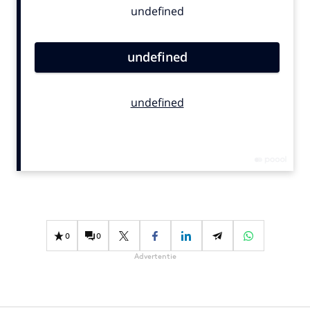
Bureaus
Campagnes
Carriere
Contentmarketing
Craft
Customer Experience
Data & Insights
Design
Digital transformation
Diversiteit
Effectiviteit
0
0
Gedragsverandering
Advertentie
Influencer marketing
Interne communicatie
Martech