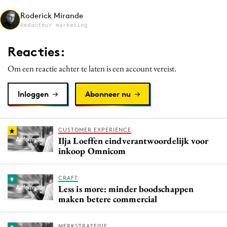
Media
Roderick Mirande
Redacteur marketing
Merkstrategie
PR
Reacties:
Programmatic
Om een reactie achter te laten is een account vereist.
Purpose Marketing
Reputatie & crisis
Inloggen
Abonneer nu
CUSTOMER EXPERIENCE
Ilja Loeffen eindverantwoordelijk voor
inkoop Omnicom
CRAFT
Less is more: minder boodschappen
maken betere commercial
MERKSTRATEGIE