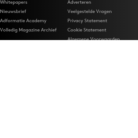
Whitepapers
Adverteren
Nieuwsbrief
Veelgestelde Vragen
Adformatie Academy
Privacy Statement
Volledig Magazine Archief
Cookie Statement
Algemene Voorwaarden
Onze app
Maak Adformatie.nl je
Google-favoriet
Privacyinstellingen
Download de
Adformatie Nieuws App