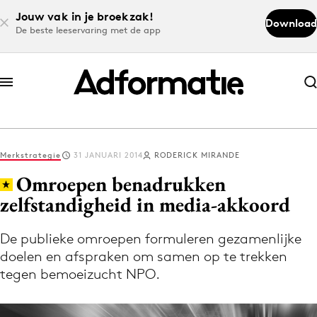
Jouw vak in je broekzak!
Download
De beste leeservaring met de app
Abonneer nu
Abonneer nu
Merkstrategie
31 JANUARI 2014
RODERICK MIRANDE
Log in
Omroepen benadrukken
zelfstandigheid in media-akkoord
Download de app
Volg het laatste nieuws via de Adformatie
De publieke omroepen formuleren gezamenlijke
doelen en afspraken om samen op te trekken
Nieuws app
tegen bemoeizucht NPO.