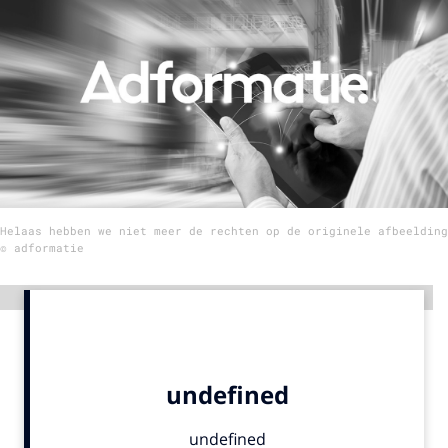
Menu
Home
9 sept: GenAI-training
12 nov: MarketingLive!
Adverteren
Helaas hebben we niet meer de rechten op de originele afbeelding
Events
© adformatie
Opleidingen
Vacatures
Advertentie
Academy
Partners
Topics
Artificial Intelligence