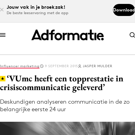
Jouw vak in je broekzak!
Download
De beste leeservaring met de app
Abonneer nu
Abonneer nu
Influencer marketing
9 SEPTEMBER 2015
JASPER MULDER
Log in
‘VUmc heeft een topprestatie in
crisiscommunicatie geleverd’
Download de app
Volg het laatste nieuws via de Adformatie
Deskundigen analyseren communicatie in de zo
belangrijke eerste 24 uur
Nieuws app