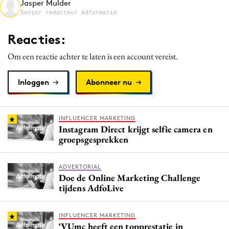
Jasper Mulder
Media
Senior redacteur Adformatie
Merkstrategie
Reacties:
PR
Om een reactie achter te laten is een account vereist.
Programmatic
Purpose Marketing
Inloggen
Abonneer nu
Reputatie & crisis
INFLUENCER MARKETING
Instagram Direct krijgt selfie camera en
groepsgesprekken
ADVERTORIAL
Doe de Online Marketing Challenge
tijdens AdfoLive
INFLUENCER MARKETING
‘VUmc heeft een topprestatie in