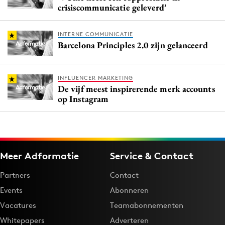
crisiscommunicatie geleverd’
INTERNE COMMUNICATIE
Barcelona Principles 2.0 zijn gelanceerd
INFLUENCER MARKETING
De vijf meest inspirerende merk accounts
op Instagram
Meer Adformatie
Service & Contact
Partners
Contact
Events
Abonneren
Vacatures
Teamabonnementen
Whitepapers
Adverteren