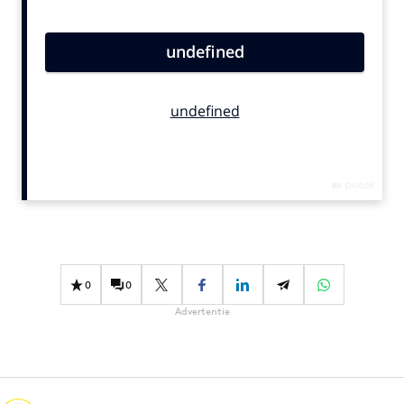
Bureaus
Campagnes
Carriere
Contentmarketing
Craft
Customer Experience
Data & Insights
Design
Digital transformation
Diversiteit
0
0
Effectiviteit
Advertentie
Gedragsverandering
Influencer marketing
Interne communicatie
Martech