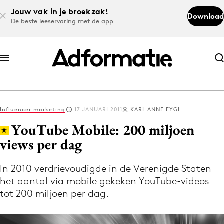
Jouw vak in je broekzak!
Download
De beste leeservaring met de app
Abonneer nu
Abonneer nu
Influencer marketing
17 JANUARI 2011
KARI-ANNE FYGI
Log in
YouTube Mobile: 200 miljoen
views per dag
Download de app
Volg het laatste nieuws via de Adformatie
In 2010 verdrievoudigde in de Verenigde Staten
het aantal via mobile gekeken YouTube-videos
Nieuws app
tot 200 miljoen per dag.