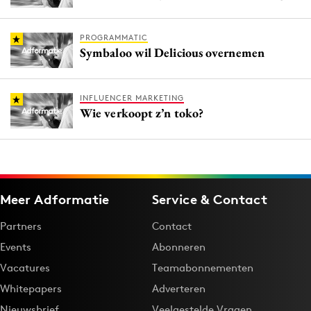
PROGRAMMATIC
Symbaloo wil Delicious overnemen
INFLUENCER MARKETING
Wie verkoopt z’n toko?
Meer Adformatie
Service & Contact
Partners
Contact
Events
Abonneren
Vacatures
Teamabonnementen
Whitepapers
Adverteren
Nieuwsbrief
Veelgestelde Vragen