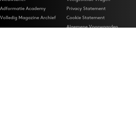
Adformatie Academy
Privacy Statement
Volledig Magazine Archief
Cookie Statement
Algemene Voorwaarden
Onze app
Maak Adformatie.nl je
Google-favoriet
Privacyinstellingen
Download de
Adformatie Nieuws App