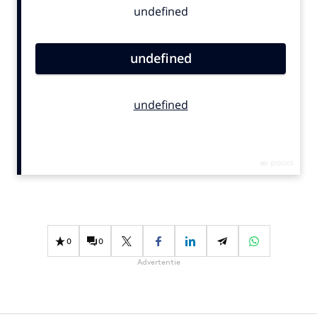
Bureaus
Campagnes
Carriere
Contentmarketing
Craft
Customer Experience
Data & Insights
Design
Digital transformation
Diversiteit
Effectiviteit
0
0
Gedragsverandering
Advertentie
Influencer marketing
Interne communicatie
Martech