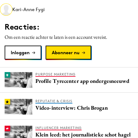
Media
Kari-Anne Fygi
Merkstrategie
Reacties:
PR
Programmatic
Om een reactie achter te laten is een account vereist.
Purpose Marketing
Inloggen
Abonneer nu
Reputatie & crisis
PURPOSE MARKETING
REPUTATIE & CRISIS
Video-interview: Chris Brogan
INFLUENCER MARKETING
Klein leed: het journalistieke schot hagel