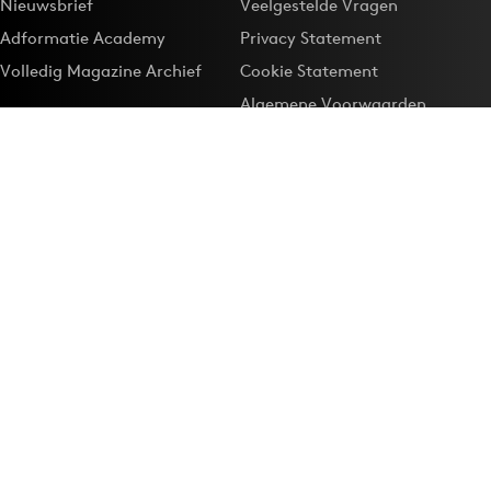
Nieuwsbrief
Veelgestelde Vragen
Adformatie Academy
Privacy Statement
Volledig Magazine Archief
Cookie Statement
Algemene Voorwaarden
Onze app
Maak Adformatie.nl je
Google-favoriet
Privacyinstellingen
Download de
Adformatie Nieuws App