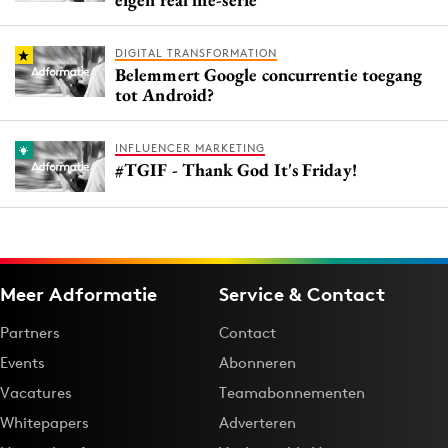
DIGITAL TRANSFORMATION
Belemmert Google concurrentie toegang
tot Android?
INFLUENCER MARKETING
#TGIF - Thank God It's Friday!
Meer Adformatie
Service & Contact
Partners
Contact
Events
Abonneren
Vacatures
Teamabonnementen
Whitepapers
Adverteren