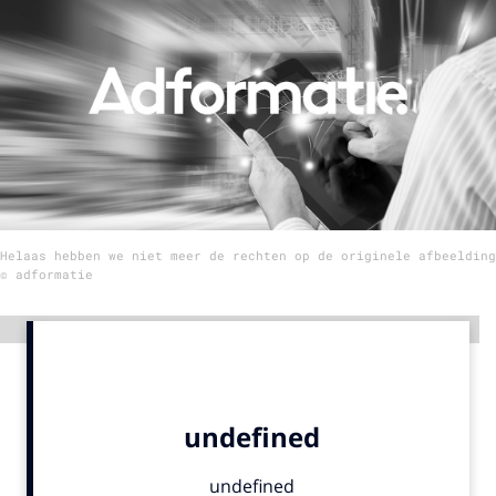
Menu
Home
9 sept: GenAI-training
12 nov: MarketingLive!
Adverteren
Helaas hebben we niet meer de rechten op de originele afbeelding
Events
© adformatie
Opleidingen
Vacatures
Advertentie
Academy
Partners
Topics
Artificial Intelligence