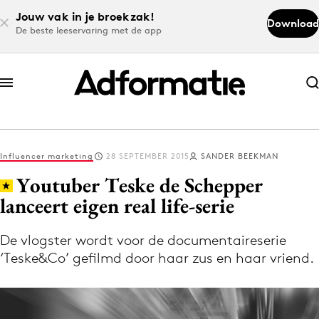
Jouw vak in je broekzak!
Download
De beste leeservaring met de app
Abonneer nu
Abonneer nu
Influencer marketing
28 SEPTEMBER 2015
SANDER BEEKMAN
Log in
Youtuber Teske de Schepper
lanceert eigen real life-serie
Download de app
Volg het laatste nieuws via de Adformatie
De vlogster wordt voor de documentaireserie
‘Teske&Co’ gefilmd door haar zus en haar vriend.
Nieuws app