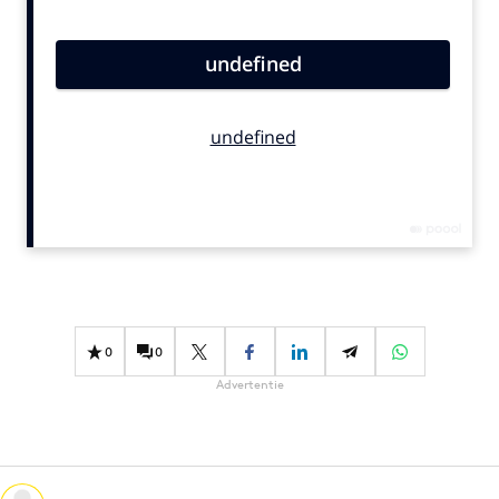
Bureaus
Campagnes
Carriere
Contentmarketing
Craft
Customer Experience
Data & Insights
Design
Digital transformation
Diversiteit
0
0
Effectiviteit
Advertentie
Gedragsverandering
Influencer marketing
Interne communicatie
Martech