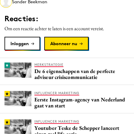
Sander Beekman
Media
Merkstrategie
Reacties:
PR
Om een reactie achter te laten is een account vereist.
Programmatic
Purpose Marketing
Inloggen
Abonneer nu
Reputatie & crisis
MERKSTRATEGIE
De 6 eigenschappen van de perfecte
adviseur crisiscommunicatie
INFLUENCER MARKETING
Eerste Instagram-agency van Nederland
gaat van start
INFLUENCER MARKETING
Youtuber Teske de Schepper lanceert
eigen real life-serie