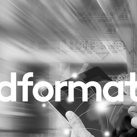
Programmatic
ering
Purpose Marketing
keting
Reputatie & crisis
nicatie