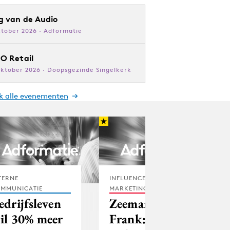
g van de Audio
ktober 2026 · Adformatie
O Retail
oktober 2026 · Doopsgezinde Singelkerk
jk alle evenementen
TERNE
INFLUENCER
MMUNICATIE
MARKETING
edrijfsleven
Zeeman’s
il 30% meer
Frank: 100