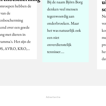
u
Bij de naam Björn Borg
omroepen hebben de
s
denken veel mensen
 van de
tegenwoordig aan
Ne
enbescherming
onderbroeken. Maar
ve
kend over een goede
het was natuurlijk ook
ko
ng met dieren in
een niet
me
ramma's. Het zijn de
onverdienstelijk
pr
S, AVRO, KRO,…
tennisser.…
he
da
Advertentie