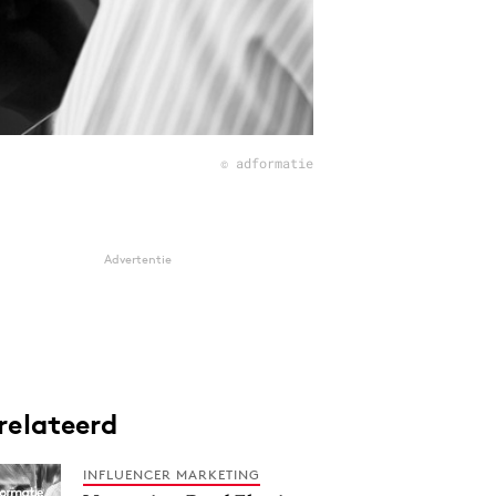
© adformatie
Advertentie
relateerd
INFLUENCER MARKETING