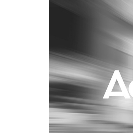
Carriere
Effectiviteit
Contentmarketing
Gedragsverand
Craft
Influencer mar
Customer Experience
Interne commu
Data & Insights
Martech