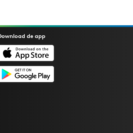
Download de
app