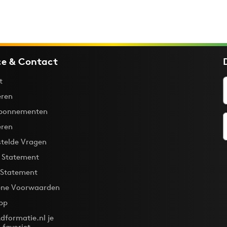
ce & Contact
t
ren
bonnementen
eren
stelde Vragen
y Statement
 Statement
ne Voorwaarden
pp
dformatie.nl je
-favoriet