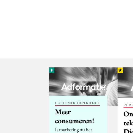
CUSTOMER EXPERIENCE
PUR
Meer
Om
consumeren!
te
Is marketing nu het
Di