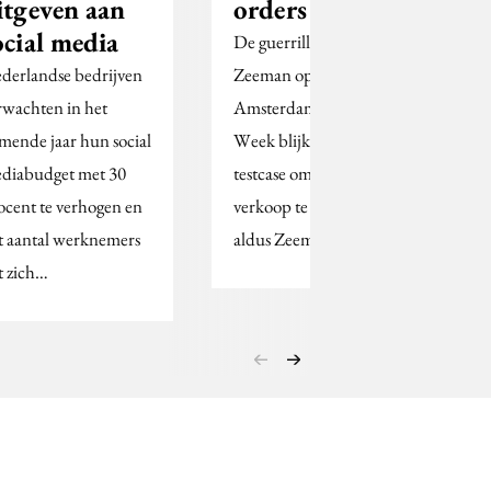
itgeven aan
orders per dag
ocial media
De guerrilla-actie van
derlandse bedrijven
Zeeman op de
rwachten in het
Amsterdam Fashion
mende jaar hun social
Week blijkt een goede
diabudget met 30
testcase om online
ocent te verhogen en
verkoop te ervaren,
t aantal werknemers
aldus Zeeman.
t zich…