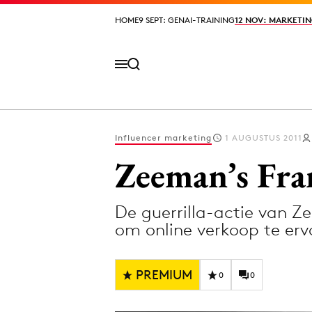
HOME
HOME
9 SEPT: GENAI-TRAINING
9 SEPT: GENAI-TRAINING
12 NOV: MARKETIN
12 NOV: MARKETIN
Influencer marketing
1 AUGUSTUS 2011
Volg het laatste nieuws via de Adformatie N
Zeeman’s Fra
De guerrilla-actie van 
Topics
om online verkoop te er
Artificial Intelligence
Design
Bureaus
Digital transf
PREMIUM
0
0
Campagnes
Diversiteit