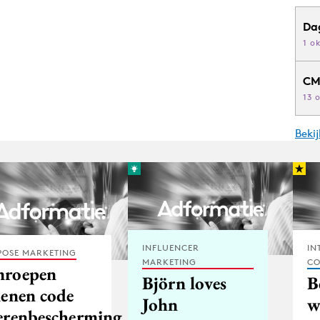
Da
1 o
CM
13 
Beki
INFLUENCER
IN
POSE MARKETING
MARKETING
CO
roepen
Björn loves
B
kenen code
John
w
erenbescherming