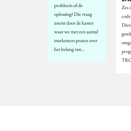
probleem of de
Zes 
oplossing? Die vraag
code
zoemt door de kamer
Dier
waar we met een aantal
gete
marketeers praten over
omga
het belang van…
prog
TRO