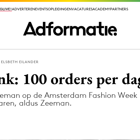
GLIVE!
GLIVE!
ADVERTEREN
ADVERTEREN
EVENTS
EVENTS
OPLEIDINGEN
OPLEIDINGEN
VACATURES
VACATURES
ACADEMY
ACADEMY
PARTNERS
PARTNERS
ELSBETH EILANDER
ieuws app
nk: 100 orders per da
Zeeman op de Amsterdam Fashion Week b
varen, aldus Zeeman.
Media
ormation
Merkstrategie
PR