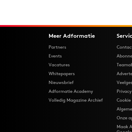
Meer Adformatie
Servi
Partners
Contac
Events
Abonne
Vacatures
Teama
Whitepapers
Advert
Nieuwsbrief
Veelge
Adformatie Academy
Privac
Volledig Magazine Archief
Cookie
Algeme
Onze a
Maak A
Google