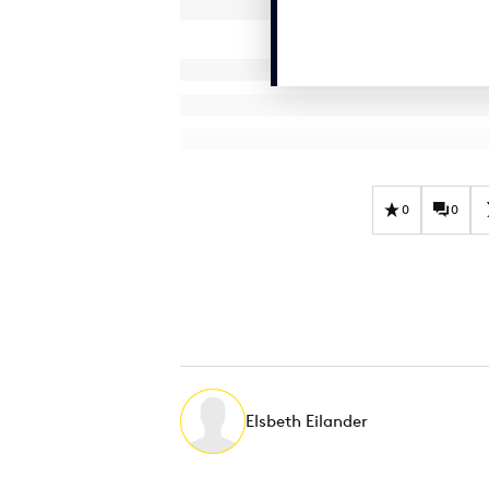
0
0
Elsbeth Eilander