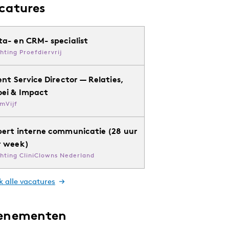
catures
ta- en CRM- specialist
chting Proefdiervrij
ent Service Director — Relaties,
oei & Impact
mVijf
pert interne communicatie (28 uur
r week)
chting CliniClowns Nederland
k alle vacatures
enementen