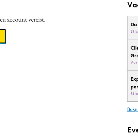
Va
een account vereist.
Da
Sti
Cli
Gr
Vor
Ex
pe
Sti
Bekij
Ev