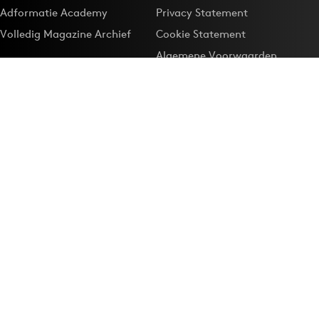
Adformatie Academy
Privacy Statement
Volledig Magazine Archief
Cookie Statement
Algemene Voorwaarden
Onze app
Maak Adformatie.nl je
Google-favoriet
Privacyinstellingen
Download de
Adformatie Nieuws App