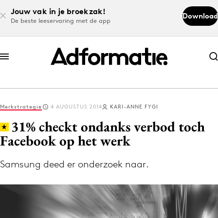
Jouw vak in je broekzak!
Download
De beste leeservaring met de app
Abonneer nu
Abonneer nu
Merkstrategie
4 AUGUSTUS 2014
KARI-ANNE FYGI
Log in
31% checkt ondanks verbod toch
Facebook op het werk
Download de app
Volg het laatste nieuws via de Adformatie
Samsung deed er onderzoek naar.
Nieuws app