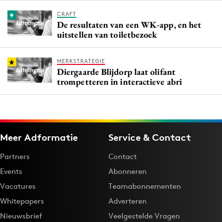
CRAFT
De resultaten van een WK-app, en het
uitstellen van toiletbezoek
MERKSTRATEGIE
Diergaarde Blijdorp laat olifant
trompetteren in interactieve abri
Meer Adformatie
Service & Contact
Partners
Contact
Events
Abonneren
Vacatures
Teamabonnementen
Whitepapers
Adverteren
Nieuwsbrief
Veelgestelde Vragen