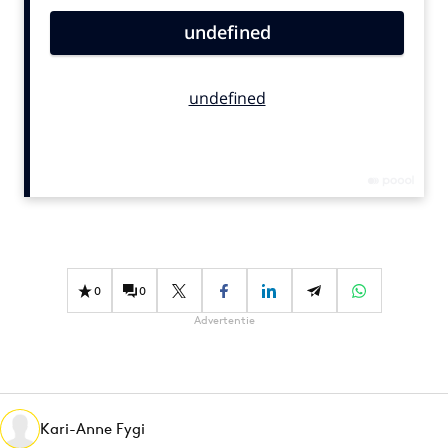
Bureaus
Campagnes
Carriere
Contentmarketing
Craft
Customer Experience
Data & Insights
Design
Digital transformation
Diversiteit
0
0
Effectiviteit
Advertentie
Gedragsverandering
Influencer marketing
Interne communicatie
Kari-Anne Fygi
Martech