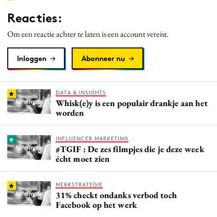
Media
Reacties:
Merkstrategie
Om een reactie achter te laten is een account vereist.
PR
Programmatic
Inloggen
Abonneer nu
Purpose Marketing
Reputatie & crisis
DATA & INSIGHTS
Whisk(e)y is een populair drankje aan het
worden
INFLUENCER MARKETING
#TGIF : De zes filmpjes die je deze week
écht moet zien
MERKSTRATEGIE
31% checkt ondanks verbod toch
Facebook op het werk