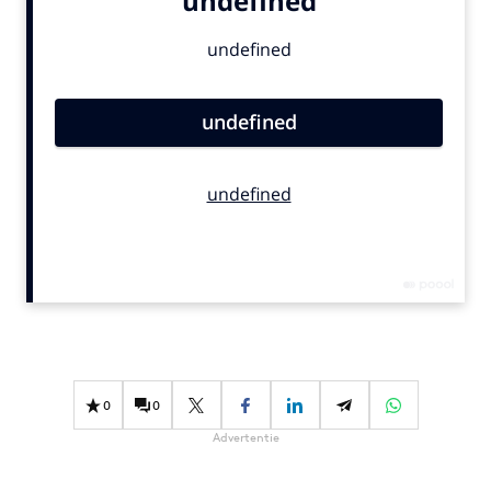
Bureaus
Campagnes
Carriere
Contentmarketing
Craft
Customer Experience
Data & Insights
Design
Digital transformation
Diversiteit
Effectiviteit
Gedragsverandering
0
0
Influencer marketing
Advertentie
Interne communicatie
Martech