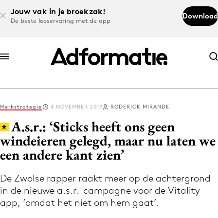
Jouw vak in je broekzak!
Download
De beste leeservaring met de app
Abonneer nu
Abonneer nu
Merkstrategie
4 NOVEMBER 2019
RODERICK MIRANDE
Log in
A.s.r.: ‘Sticks heeft ons geen
windeieren gelegd, maar nu laten we
een andere kant zien’
Download de app
Volg het laatste nieuws via de Adformatie
De Zwolse rapper raakt meer op de achtergrond
Nieuws app
in de nieuwe a.s.r.-campagne voor de Vitality-
app, ‘omdat het niet om hem gaat’.