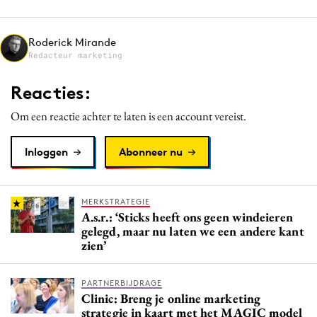
Media
Merkstrategie
Roderick Mirande
Redacteur marketing
PR
Programmatic
Reacties:
Purpose Marketing
Om een reactie achter te laten is een account vereist.
Reputatie & crisis
Inloggen
Abonneer nu
MERKSTRATEGIE
A.s.r.: ‘Sticks heeft ons geen windeieren
gelegd, maar nu laten we een andere kant
zien’
PARTNERBIJDRAGE
Clinic: Breng je online marketing
strategie in kaart met het MAGIC model