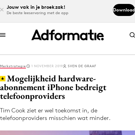
Jouw vak in je broekzak!
Download
De beste leeservaring met de app
Abonneer nu
Abonneer nu
Merkstrategie
1 NOVEMBER 2019
SVEN DE GRAAF
Log in
Mogelijkheid hardware-
abonnement iPhone bedreigt
telefoonproviders
Download de app
Volg het laatste nieuws via de Adformatie
Tim Cook ziet er wel toekomst in, de
Nieuws app
telefoonproviders misschien wat minder.