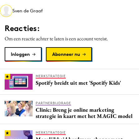
Media
Sven de Graaf
Merkstrategie
PR
Reacties:
Programmatic
Om een reactie achter te laten is een account vereist.
Purpose Marketing
Reputatie & crisis
Inloggen
Abonneer nu
MERKSTRATEGIE
Spotify breidt uit met 'Spotify Kids'
PARTNERBIJDRAGE
Clinic: Breng je online marketing
strategie in kaart met het MAGIC model
MERKSTRATEGIE