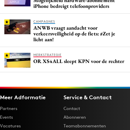
Mogelijkheid hardware-abonnement
iPhone bedreigt telefoonproviders
CAMPAGNES
ANWB vraagt aandacht voor
verkeersveiligheid op de fiets: #Zet je
licht aan!
MERKSTRATEGIE
OR XS4ALL sleept KPN voor de rechter
Meer Adformatie
Service & Contact
Partners
Contact
Events
Abonneren
Vacatures
Teamabonnementen