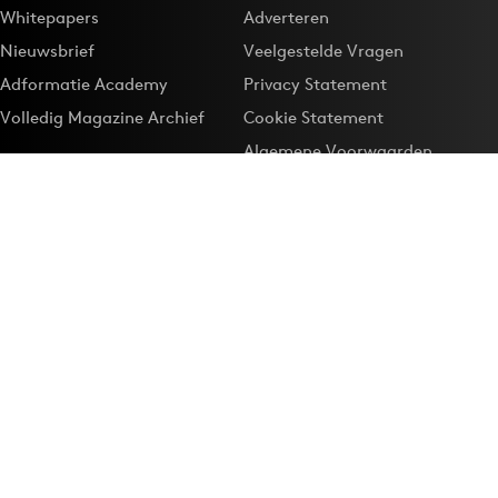
Whitepapers
Adverteren
Nieuwsbrief
Veelgestelde Vragen
Adformatie Academy
Privacy Statement
Volledig Magazine Archief
Cookie Statement
Algemene Voorwaarden
Onze app
Maak Adformatie.nl je
Google-favoriet
Privacyinstellingen
Download de
Adformatie Nieuws App