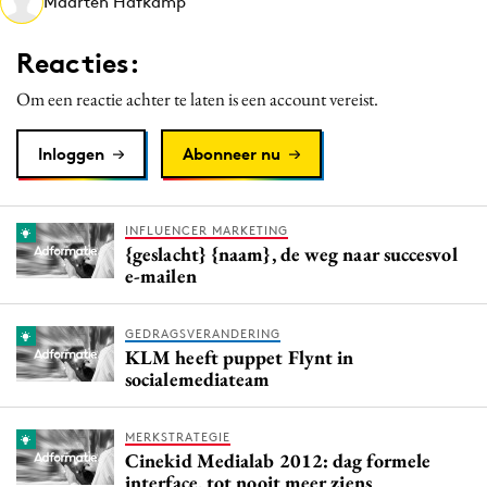
Maarten Hafkamp
Media
Merkstrategie
Reacties:
PR
Om een reactie achter te laten is een account vereist.
Programmatic
Purpose Marketing
Inloggen
Abonneer nu
Reputatie & crisis
INFLUENCER MARKETING
{geslacht} {naam}, de weg naar succesvol
e-mailen
GEDRAGSVERANDERING
KLM heeft puppet Flynt in
socialemediateam
MERKSTRATEGIE
Cinekid Medialab 2012: dag formele
interface, tot nooit meer ziens