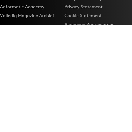
Adformatie Academy
Privacy Statement
Volledig Magazine Archief
Cookie Statement
Algemene Voorwaarden
Onze app
Maak Adformatie.nl je
Google-favoriet
Privacyinstellingen
Download de
Adformatie Nieuws App