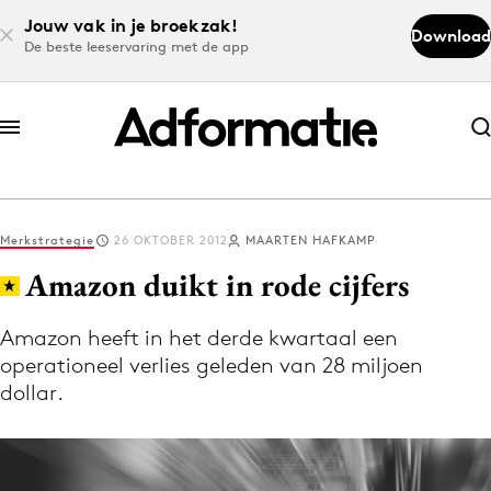
Jouw vak in je broekzak!
Download
De beste leeservaring met de app
Abonneer nu
Abonneer nu
Merkstrategie
26 OKTOBER 2012
MAARTEN HAFKAMP
Log in
Amazon duikt in rode cijfers
Amazon heeft in het derde kwartaal een
Download de app
operationeel verlies geleden van 28 miljoen
Volg het laatste nieuws via de Adformatie
dollar.
Nieuws app