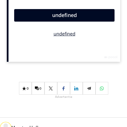
Bureaus
Campagnes
Carriere
Contentmarketing
Craft
Customer Experience
Data & Insights
Design
Digital transformation
Diversiteit
0
0
Effectiviteit
Advertentie
Gedragsverandering
Influencer marketing
Interne communicatie
Martech