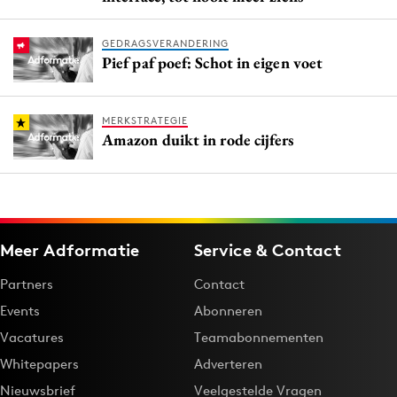
GEDRAGSVERANDERING
Pief paf poef: Schot in eigen voet
MERKSTRATEGIE
Amazon duikt in rode cijfers
Meer Adformatie
Service & Contact
Partners
Contact
Events
Abonneren
Vacatures
Teamabonnementen
Whitepapers
Adverteren
Nieuwsbrief
Veelgestelde Vragen