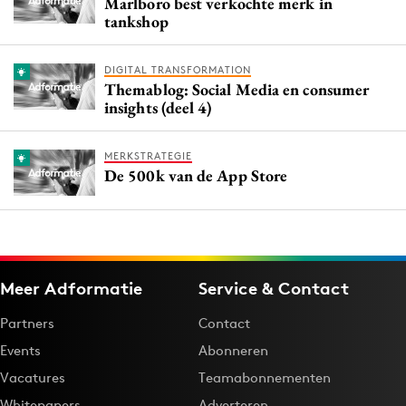
Marlboro best verkochte merk in
tankshop
DIGITAL TRANSFORMATION
Themablog: Social Media en consumer
insights (deel 4)
MERKSTRATEGIE
De 500k van de App Store
Meer Adformatie
Service & Contact
Partners
Contact
Events
Abonneren
Vacatures
Teamabonnementen
Whitepapers
Adverteren