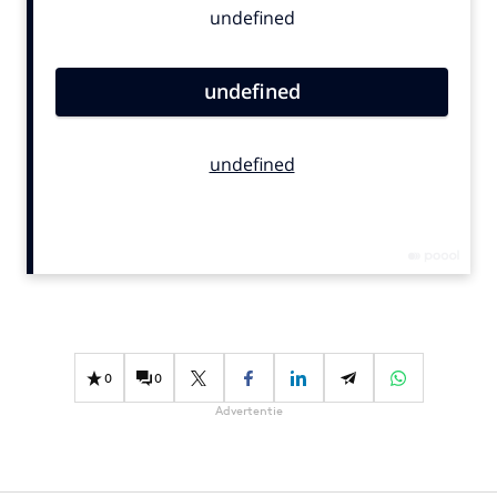
Bureaus
Campagnes
Carriere
Contentmarketing
Craft
Customer Experience
Data & Insights
Design
Digital transformation
Diversiteit
Effectiviteit
0
0
Gedragsverandering
Advertentie
Influencer marketing
Interne communicatie
Martech