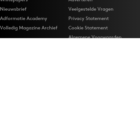
Nieuwsbrief
Veelgestelde Vragen
Adformatie Academy
Privacy Statement
Volledig Magazine Archief
Cookie Statement
Algemene Voorwaarden
Onze app
Maak Adformatie.nl je
Google-favoriet
Privacyinstellingen
Download de
Adformatie Nieuws App