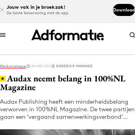
Jouw vak in je broekzak!
Download
De beste leeservaring met de app
Abonneer nu
Abonneer nu
Merkstrategie
26 MEI 2011
RODERICK MIRANDE
Log in
Audax neemt belang in 100%NL
Magazine
Download de app
Volg het laatste nieuws via de Adformatie
Audax Publishing heeft een minderheidsbelang
verworven in 100%NL Magazine. De twee partijen
Nieuws app
gaan een ‘vergaand samenwerkingsverband’…