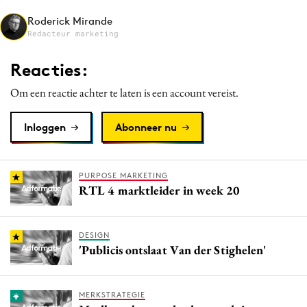
Media
Roderick Mirande
Redacteur marketing
Merkstrategie
PR
Reacties:
Programmatic
Om een reactie achter te laten is een account vereist.
Purpose Marketing
Reputatie & crisis
Inloggen
Abonneer nu
PURPOSE MARKETING
RTL 4 marktleider in week 20
DESIGN
'Publicis ontslaat Van der Stighelen'
MERKSTRATEGIE