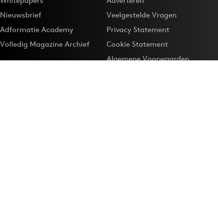
Whitepapers
Adverteren
Nieuwsbrief
Veelgestelde Vragen
Adformatie Academy
Privacy Statement
Volledig Magazine Archief
Cookie Statement
Algemene Voorwaarden
Onze app
Maak Adformatie.nl je
Google-favoriet
Privacyinstellingen
Download de
Adformatie Nieuws App