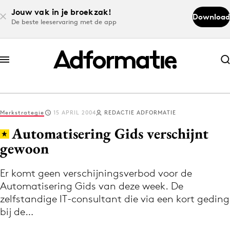
Jouw vak in je broekzak!
Download
De beste leeservaring met de app
Abonneer nu
Abonneer nu
Merkstrategie
15 APRIL 2004
REDACTIE ADFORMATIE
Log in
Automatisering Gids verschijnt
gewoon
Download de app
Volg het laatste nieuws via de Adformatie
Er komt geen verschijningsverbod voor de
Automatisering Gids van deze week. De
Nieuws app
zelfstandige IT-consultant die via een kort geding
bij de…