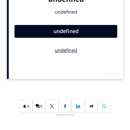
Bureaus
Campagnes
Carriere
Contentmarketing
Craft
Customer Experience
Data & Insights
Design
Digital transformation
Diversiteit
Effectiviteit
Gedragsverandering
0
0
Influencer marketing
Advertentie
Interne communicatie
Martech