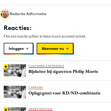
Media
Merkstrategie
Redactie Adformatie
PR
Reacties:
Programmatic
Purpose Marketing
Om een reactie achter te laten is een account vereist.
Reputatie & crisis
Inloggen
Abonneer nu
CUSTOMER EXPERIENCE
Bijsluiter bij sigaretten Philip Morris
CARRIERE
Oplagegroei voor RD/ND-combinatie
MERKSTRATEGIE