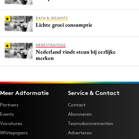
DATA & INSIGHTS
Lichte groei consumptie
MERKSTRATEGIE
Nederland vindt steun bij eerlijke
merken
Meer Adformatie
Service & Contact
Partners
Contact
Events
Abonneren
Vacatures
Teamabonnementen
Whitepapers
Adverteren