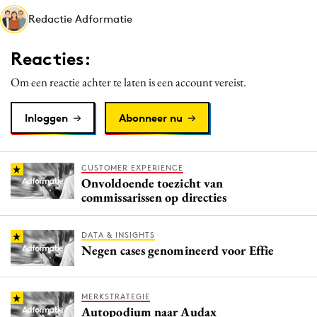
Media
Redactie Adformatie
Merkstrategie
Reacties:
PR
Programmatic
Om een reactie achter te laten is een account vereist.
Purpose Marketing
Inloggen
Abonneer nu
Reputatie & crisis
CUSTOMER EXPERIENCE
Onvoldoende toezicht van
commissarissen op directies
DATA & INSIGHTS
Negen cases genomineerd voor Effie
MERKSTRATEGIE
Autopodium naar Audax