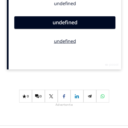
Bureaus
Campagnes
Carriere
Contentmarketing
Craft
Customer Experience
Data & Insights
Design
Digital transformation
Diversiteit
Effectiviteit
0
0
Gedragsverandering
Advertentie
Influencer marketing
Interne communicatie
Martech