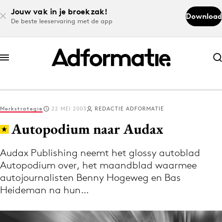
Jouw vak in je broekzak!
Download
De beste leeservaring met de app
Abonneer nu
Abonneer nu
Merkstrategie
22 MEI 2003
REDACTIE ADFORMATIE
Log in
Autopodium naar Audax
Audax Publishing neemt het glossy autoblad
Download de app
Autopodium over, het maandblad waarmee
Volg het laatste nieuws via de Adformatie
autojournalisten Benny Hogeweg en Bas
Nieuws app
Heideman na hun…