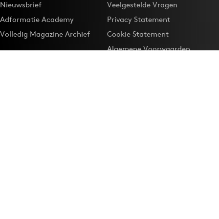
Nieuwsbrief
Veelgestelde Vragen
Adformatie Academy
Privacy Statement
Volledig Magazine Archief
Cookie Statement
Algemene Voorwaarden
Onze app
Maak Adformatie.nl je
Google-favoriet
Privacyinstellingen
Download de
Adformatie Nieuws App