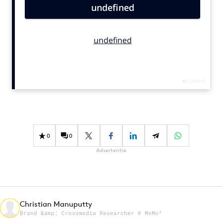
Bureaus
Campagnes
Carriere
Contentmarketing
Craft
Customer Experience
Data & Insights
Design
Digital transformation
0
0
Diversiteit
Advertentie
Effectiviteit
Gedragsverandering
Influencer marketing
Interne communicatie
Christian Manuputty
Brand &amp; Crossmedia Researcher @ MeMo²
Martech