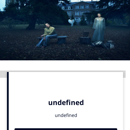
Menu
Home
9 sept: GenAI-training
12 nov: MarketingLive!
Adverteren
Events
Advertentie
Opleidingen
Vacatures
Academy
Partners
Topics
Artificial Intelligence