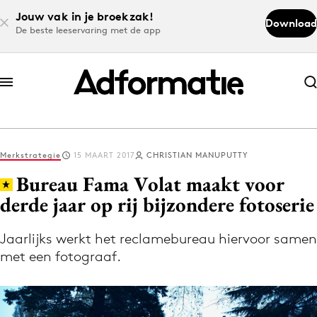
Jouw vak in je broekzak!
Download
De beste leeservaring met de app
Abonneer nu
Abonneer nu
Merkstrategie
15 MAART 2017
CHRISTIAN MANUPUTTY
Log in
Bureau Fama Volat maakt voor
derde jaar op rij bijzondere fotoserie
Download de app
Volg het laatste nieuws via de Adformatie
Jaarlijks werkt het reclamebureau hiervoor samen
met een fotograaf.
Nieuws app