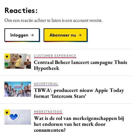
Media
Reacties:
Merkstrategie
Om een reactie achter te laten is een account vereist.
PR
Programmatic
Inloggen
Abonneer nu
Purpose Marketing
Reputatie & crisis
CUSTOMER EXPERIENCE
Centraal Beheer lanceert campagne Thuis
Hypotheek
ADVERTORIAL
TBWA\ produceert nieuw Appie Today
format ‘Intercom Stars’
MERKSTRATEGIE
Wat is de rol van merkeigenschappen bij
het endorsen van het merk door
consumenten?