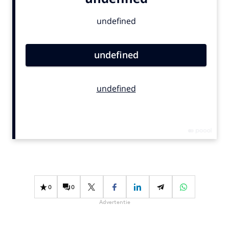
Bureaus
Campagnes
Carriere
Contentmarketing
Craft
Customer Experience
Data & Insights
Design
Digital transformation
Diversiteit
Effectiviteit
Gedragsverandering
0
0
Influencer marketing
Advertentie
Interne communicatie
Martech