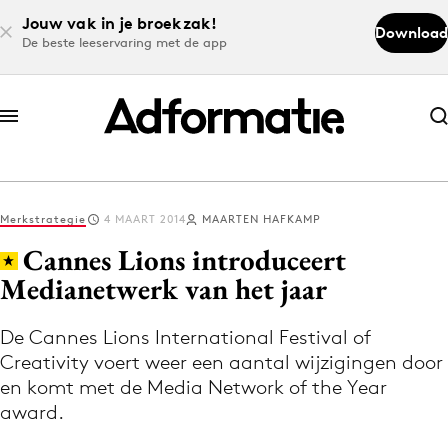
Jouw vak in je broekzak!
Download
De beste leeservaring met de app
Abonneer nu
Abonneer nu
Merkstrategie
4 MAART 2014
MAARTEN HAFKAMP
Log in
Cannes Lions introduceert
Medianetwerk van het jaar
Download de app
Volg het laatste nieuws via de Adformatie
De Cannes Lions International Festival of
Creativity voert weer een aantal wijzigingen door
Nieuws app
en komt met de Media Network of the Year
award.