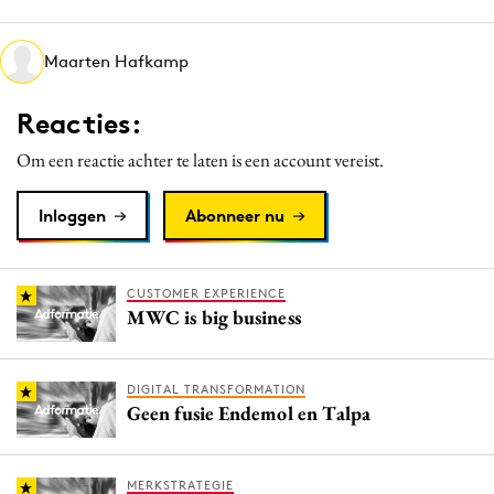
Media
Merkstrategie
Maarten Hafkamp
PR
Reacties:
Programmatic
Purpose Marketing
Om een reactie achter te laten is een account vereist.
Reputatie & crisis
Inloggen
Abonneer nu
CUSTOMER EXPERIENCE
MWC is big business
DIGITAL TRANSFORMATION
Geen fusie Endemol en Talpa
MERKSTRATEGIE