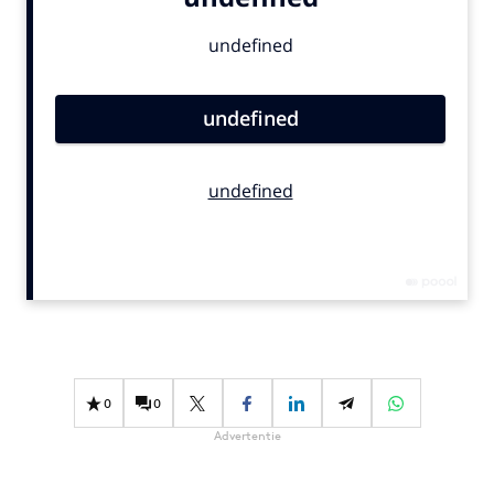
Bureaus
Campagnes
Carriere
Contentmarketing
Craft
Customer Experience
Data & Insights
Design
Digital transformation
Diversiteit
Effectiviteit
Gedragsverandering
0
0
Influencer marketing
Advertentie
Interne communicatie
Martech