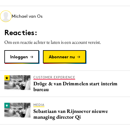
Media
Merkstrategie
Michael van Os
PR
Reacties:
Programmatic
Purpose Marketing
Om een reactie achter te laten is een account vereist.
Reputatie & crisis
Inloggen
Abonneer nu
CUSTOMER EXPERIENCE
Dröge & van Drimmelen start interim
bureau
MEDIA
Sebastiaan van Rijnsoever nieuwe
managing director Qi