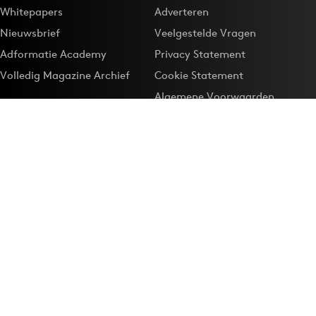
Whitepapers
Adverteren
Nieuwsbrief
Veelgestelde Vragen
Adformatie Academy
Privacy Statement
Volledig Magazine Archief
Cookie Statement
Algemene Voorwaarden
Onze app
Maak Adformatie.nl je
Google-favoriet
Privacyinstellingen
Download de
Adformatie Nieuws App