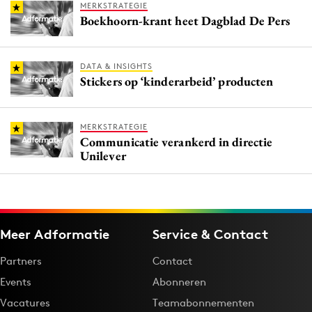
MERKSTRATEGIE
Boekhoorn-krant heet Dagblad De Pers
DATA & INSIGHTS
Stickers op ‘kinderarbeid’ producten
MERKSTRATEGIE
Communicatie verankerd in directie
Unilever
Meer Adformatie
Service & Contact
Partners
Contact
Events
Abonneren
Vacatures
Teamabonnementen