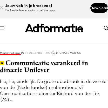
Jouw vak in je broekzak!
Download
De beste leeservaring met de app
Abonneer nu
Abonneer nu
Merkstrategie
14 DECEMBER 2006
MICHAEL VAN OS
Log in
Communicatie verankerd in
directie Unilever
Download de app
Volg het laatste nieuws via de Adformatie
He, he, eindelijk. De grote doorbraak in de wereld
van de (Nederlandse) multinationals?
Nieuws app
Communications director Richard van der Eijk
(35)…