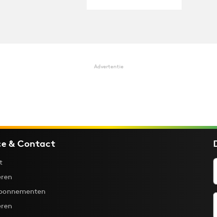
Advertentie
ce & Contact
t
ren
bonnementen
eren