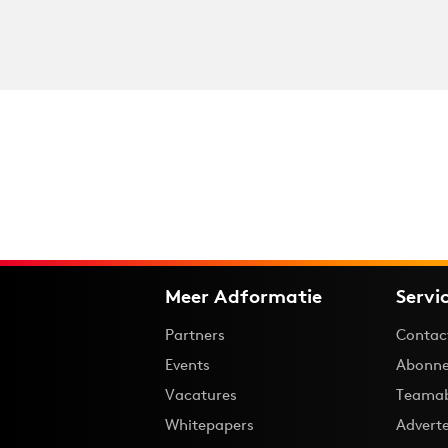
Meer Adformatie
Servi
Partners
Contac
Events
Abonne
Vacatures
Teama
Whitepapers
Advert