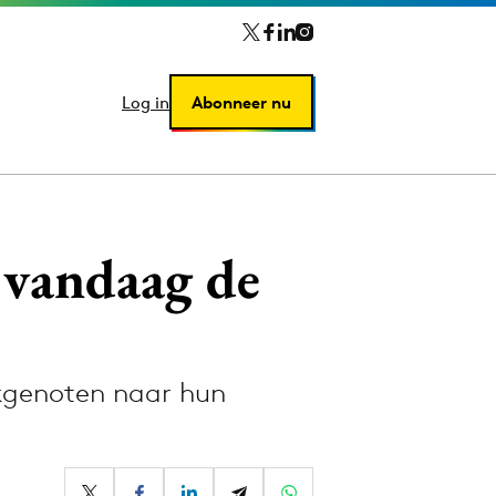
Log in
Log in
Abonneer nu
Abonneer nu
 vandaag de
kgenoten naar hun