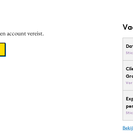
Va
een account vereist.
Da
Sti
Cli
Gr
Vor
Ex
pe
Sti
Bekij