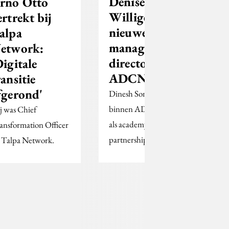
Denise
rno Otto
Willigers
ertrekt bij
nieuwe
alpa
managing
etwork:
director
Digitale
ADCN
ransitie
fgerond'
Dinesh Sonak gaat
binnen ADCN verder
j was Chief
als academy &
ansformation Officer
partnerships director.
j Talpa Network.