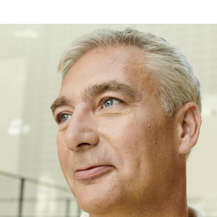
Programmatic
ering
Purpose Marketing
keting
Reputatie & crisis
nicatie