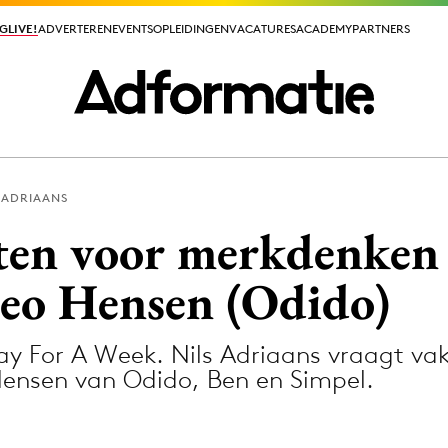
GLIVE!
GLIVE!
ADVERTEREN
ADVERTEREN
EVENTS
EVENTS
OPLEIDINGEN
OPLEIDINGEN
VACATURES
VACATURES
ACADEMY
ACADEMY
PARTNERS
PARTNERS
 ADRIAANS
ieuws app
ten voor merkdenken
Leo Hensen (Odido)
y For A Week. Nils Adriaans vraagt va
Media
Hensen van Odido, Ben en Simpel.
ormation
Merkstrategie
PR