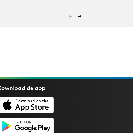
Download de
app