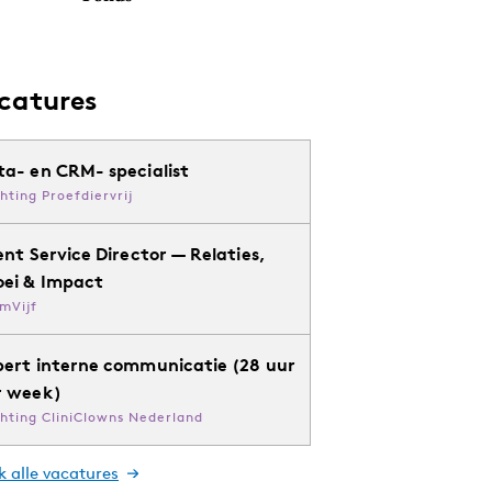
catures
ta- en CRM- specialist
chting Proefdiervrij
ent Service Director — Relaties,
oei & Impact
mVijf
pert interne communicatie (28 uur
r week)
chting CliniClowns Nederland
k alle vacatures