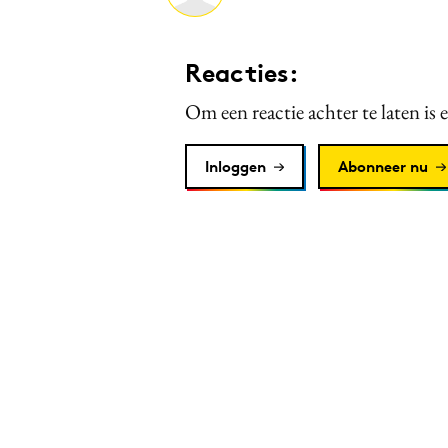
Reacties:
Om een reactie achter te laten is 
Inloggen
Abonneer nu