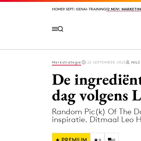
HOME
HOME
9 SEPT: GENAI-TRAINING
9 SEPT: GENAI-TRAINING
12 NOV: MARKETIN
12 NOV: MARKETIN
Merkstrategie
22 SEPTEMBER 2023
NILS
Volg het laatste nieuws via de Adformatie N
De ingrediën
dag volgens 
Topics
Random Pic(k) Of The Da
Artificial Intelligence
Design
inspiratie. Ditmaal Leo 
Bureaus
Digital transf
Campagnes
Diversiteit
PREMIUM
0
0