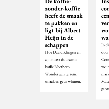
De koffie-
Ins
zonder-koffie
co
heeft de smaak
ee
te pakken en
ve
ligt bij Albert
va
Heijn in de
wa
schappen
In di
Hoe David Klingen en
door
zijn meest duurzame
Cons
koffie Northern
we i
Wonder aan terrein,
markt
smaak en geur winnen.
Matu
gebr