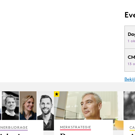
Ev
Da
1 o
CM
13 
Beki
MERKSTRATEGIE
TNERBIJDRAGE
CA