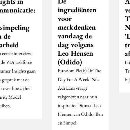
De
ights in
A
ingrediënten
mmunicatie:
v
voor
n
T
merkdenken
rsimpeling
N
vandaag de
n de
'
dag volgens
arheid
t
Leo Hensen
a
t eerste interview
(Odido)
 de VIA taskforce
Hi
Random Pic(k) Of The
umer Insights gaan
Tr
Day For A Week. Nils
n gesprek met de
bi
Adriaans vraagt
 over hoe zij het
vakgenoten naar hun
rity Model
inspiratie. Ditmaal Leo
uiken.
Hensen van Odido, Ben
en Simpel.