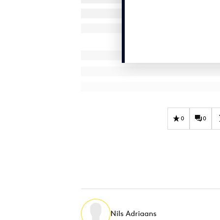
0
0
Nils Adriaans