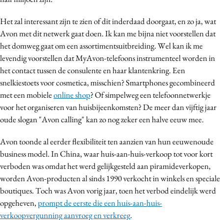
Media
Het zal interessant zijn te zien of dit inderdaad doorgaat, en zo ja, wat
Merkstrategie
Avon met dit netwerk gaat doen. Ik kan me bijna niet voorstellen dat
PR
het domweg gaat om een assortimentsuitbreiding. Wel kan ik me
Programmatic
levendig voorstellen dat MyAvon-telefoons instrumenteel worden in
Purpose Marketing
het contact tussen de consulente en haar klantenkring. Een
snelkiestoets voor cosmetica, misschien? Smartphones gecombineerd
Reputatie & crisis
met een mobiele
online shop
? Of simpelweg een telefoonnetwerkje
voor het organiseren van huisbijeenkomsten? De meer dan vijftig jaar
oude slogan "Avon calling" kan zo nog zeker een halve eeuw mee.
Avon toonde al eerder flexibiliteit ten aanzien van hun eeuwenoude
business model. In China, waar huis-aan-huis-verkoop tot voor kort
verboden was omdat het werd gelijkgesteld aan piramideverkopen,
worden Avon-producten al sinds 1990 verkocht in winkels en speciale
boutiques. Toch was Avon vorig jaar, toen het verbod eindelijk werd
opgeheven,
prompt de eerste die een huis-aan-huis-
verkoopvergunning aanvroeg en verkreeg
.