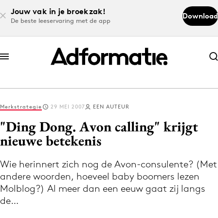
Jouw vak in je broekzak!
Download
De beste leeservaring met de app
Abonneer nu
Abonneer nu
Merkstrategie
29 MEI 2007
EEN AUTEUR
Log in
"Ding Dong. Avon calling" krijgt
nieuwe betekenis
Download de app
Volg het laatste nieuws via de Adformatie
Wie herinnert zich nog de Avon-consulente? (Met
andere woorden, hoeveel baby boomers lezen
Nieuws app
Molblog?) Al meer dan een eeuw gaat zij langs
de…