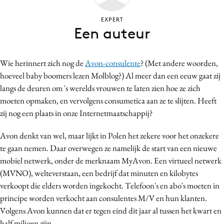
Bureaus
EXPERT
Campagnes
Een auteur
Carriere
Contentmarketing
Wie herinnert zich nog de
Avon-consulente
? (Met andere woorden,
Craft
hoeveel baby boomers lezen Molblog?) Al meer dan een eeuw gaat zij
Customer Experience
langs de deuren om 's werelds vrouwen te laten zien hoe ze zich
Data & Insights
moeten opmaken, en vervolgens consumetica aan ze te slijten. Heeft
zij nog een plaats in onze Internetmaatschappij?
Design
Digital transformation
Avon denkt van wel, maar lijkt in Polen het zekere voor het onzekere
Diversiteit
te gaan nemen. Daar overwegen ze namelijk de start van een nieuwe
Effectiviteit
mobiel netwerk, onder de merknaam MyAvon. Een virtueel netwerk
(MVNO), welteverstaan, een bedrijf dat minuten en kilobytes
Gedragsverandering
verkoopt die elders worden ingekocht. Telefoon's en abo's moeten in
Influencer marketing
principe worden verkocht aan consulentes M/V en hun klanten.
Interne communicatie
Volgens Avon kunnen dat er tegen eind dit jaar al tussen het kwart en
Martech
half miljoen zijn.