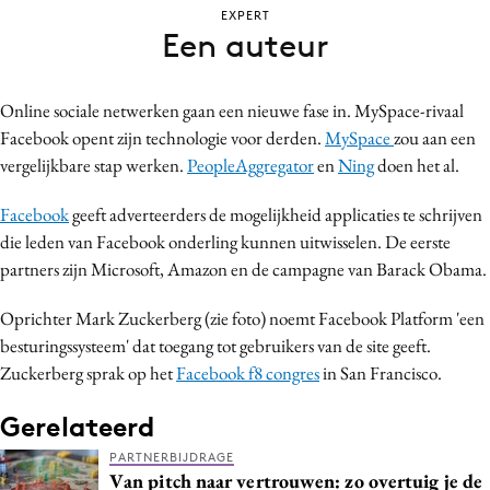
EXPERT
Bureaus
Een auteur
Campagnes
Carriere
Online sociale netwerken gaan een nieuwe fase in. MySpace-rivaal
Contentmarketing
Facebook opent zijn technologie voor derden.
MySpace
zou aan een
Craft
vergelijkbare stap werken.
PeopleAggregator
en
Ning
doen het al.
Customer Experience
Facebook
geeft adverteerders de mogelijkheid applicaties te schrijven
Data & Insights
die leden van Facebook onderling kunnen uitwisselen. De eerste
Design
partners zijn Microsoft, Amazon en de campagne van Barack Obama.
Digital transformation
Diversiteit
Oprichter Mark Zuckerberg (zie foto) noemt Facebook Platform 'een
besturingssysteem' dat toegang tot gebruikers van de site geeft.
Effectiviteit
Zuckerberg sprak op het
Facebook f8 congres
in San Francisco.
Gedragsverandering
Influencer marketing
Gerelateerd
Interne communicatie
PARTNERBIJDRAGE
Van pitch naar vertrouwen: zo overtuig je de
Martech