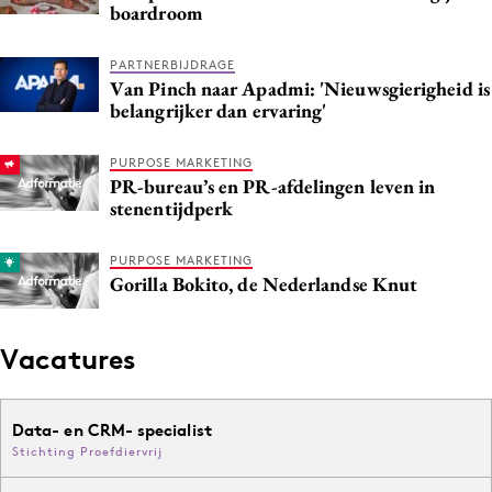
boardroom
Media
Merkstrategie
PARTNERBIJDRAGE
Van Pinch naar Apadmi: 'Nieuwsgierigheid is
PR
belangrijker dan ervaring'
Programmatic
Purpose Marketing
PURPOSE MARKETING
PR-bureau’s en PR-afdelingen leven in
Reputatie & crisis
stenentijdperk
PURPOSE MARKETING
Gorilla Bokito, de Nederlandse Knut
Vacatures
Data- en CRM- specialist
Stichting Proefdiervrij