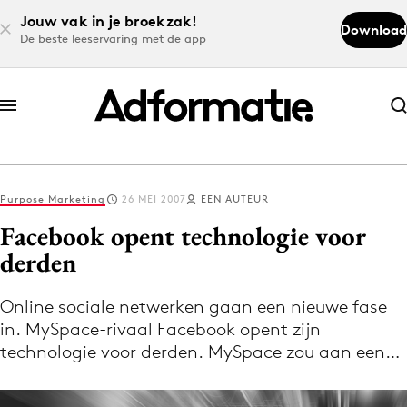
Jouw vak in je broekzak!
Download
De beste leeservaring met de app
Abonneer nu
Abonneer nu
Purpose Marketing
26 MEI 2007
EEN AUTEUR
Log in
Facebook opent technologie voor
derden
Download de app
Volg het laatste nieuws via de Adformatie
Online sociale netwerken gaan een nieuwe fase
in. MySpace-rivaal Facebook opent zijn
Nieuws app
technologie voor derden. MySpace zou aan een…