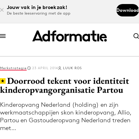
Jouw vak in je broekzak!
Download
De beste leeservaring met de app
Abonneer nu
Abonneer nu
Merkstrategie
23 APRIL 2014
LUUK ROS
Log in
Doorrood tekent voor identiteit
kinderopvangorganisatie Partou
Download de app
Volg het laatste nieuws via de Adformatie
Kinderopvang Nederland (holding) en zijn
werkmaatschappijen skon kinderopvang, Allio,
Nieuws app
Partou en Gastouderopvang Nederland treden
met…