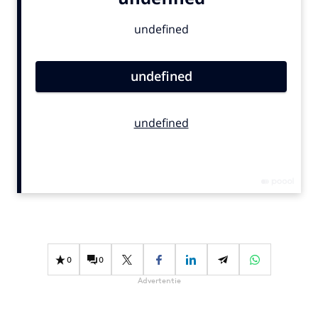
Bureaus
Campagnes
Carriere
Contentmarketing
Craft
Customer Experience
Data & Insights
Design
Digital transformation
Diversiteit
Effectiviteit
Gedragsverandering
0
0
Influencer marketing
Advertentie
Interne communicatie
Martech