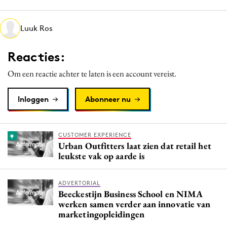
Media
Merkstrategie
Luuk Ros
PR
Reacties:
Programmatic
Purpose Marketing
Om een reactie achter te laten is een account vereist.
Reputatie & crisis
Inloggen
Abonneer nu
CUSTOMER EXPERIENCE
Urban Outfitters laat zien dat retail het
leukste vak op aarde is
ADVERTORIAL
Beeckestijn Business School en NIMA
werken samen verder aan innovatie van
marketingopleidingen