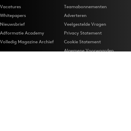
Vacatures
Teamabonnementen
Whitepapers
Adverteren
Nieuwsbrief
Veelgestelde Vragen
Adformatie Academy
Privacy Statement
Volledig Magazine Archief
Cookie Statement
Algemene Voorwaarden
Onze app
Maak Adformatie.nl je
Google-favoriet
Privacyinstellingen
Download de
Adformatie Nieuws App