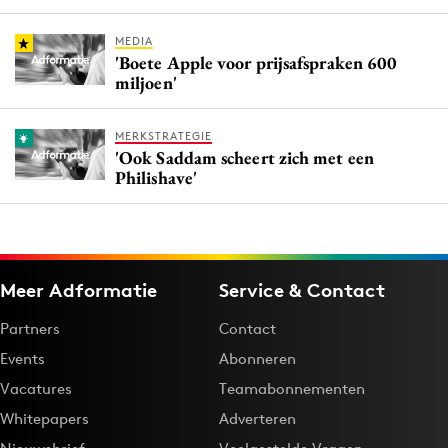
MEDIA
'Boete Apple voor prijsafspraken 600
miljoen'
MERKSTRATEGIE
'Ook Saddam scheert zich met een
Philishave'
Meer Adformatie
Service & Contact
Partners
Contact
Events
Abonneren
Vacatures
Teamabonnementen
Whitepapers
Adverteren