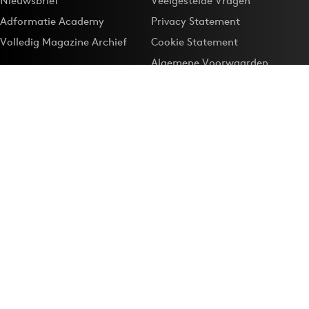
Nieuwsbrief
Veelgestelde Vragen
Adformatie Academy
Privacy Statement
Volledig Magazine Archief
Cookie Statement
Algemene Voorwaarden
Onze app
Maak Adformatie.nl je
Google-favoriet
Privacyinstellingen
Download de
Adformatie Nieuws App