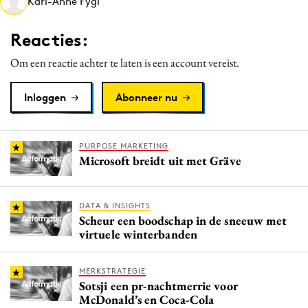
Kari-Anne Fygi
Media
Merkstrategie
Reacties:
PR
Om een reactie achter te laten is een account vereist.
Programmatic
Purpose Marketing
Inloggen
Abonneer nu
Reputatie & crisis
PURPOSE MARKETING
Microsoft breidt uit met Gräve
DATA & INSIGHTS
Scheur een boodschap in de sneeuw met
virtuele winterbanden
MERKSTRATEGIE
Sotsji een pr-nachtmerrie voor
McDonald’s en Coca-Cola