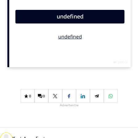
Bureaus
Campagnes
Carriere
Contentmarketing
Craft
Customer Experience
Data & Insights
Design
Digital transformation
Diversiteit
0
0
Effectiviteit
Advertentie
Gedragsverandering
Influencer marketing
Interne communicatie
Martech