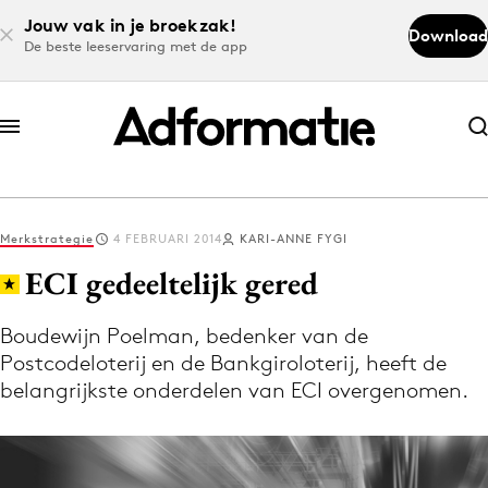
Jouw vak in je broekzak!
Download
De beste leeservaring met de app
Abonneer nu
Abonneer nu
Merkstrategie
4 FEBRUARI 2014
KARI-ANNE FYGI
Log in
ECI gedeeltelijk gered
Boudewijn Poelman, bedenker van de
Download de app
Postcodeloterij en de Bankgiroloterij, heeft de
Volg het laatste nieuws via de Adformatie
belangrijkste onderdelen van ECI overgenomen.
Nieuws app