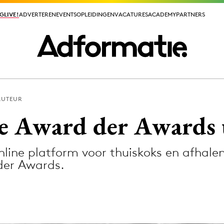
GLIVE!
GLIVE!
ADVERTEREN
ADVERTEREN
EVENTS
EVENTS
OPLEIDINGEN
OPLEIDINGEN
VACATURES
VACATURES
ACADEMY
ACADEMY
PARTNERS
PARTNERS
AUTEUR
ieuws app
e Award der Awards 
nline platform voor thuiskoks en afhal
der Awards.
Media
ormation
Merkstrategie
PR