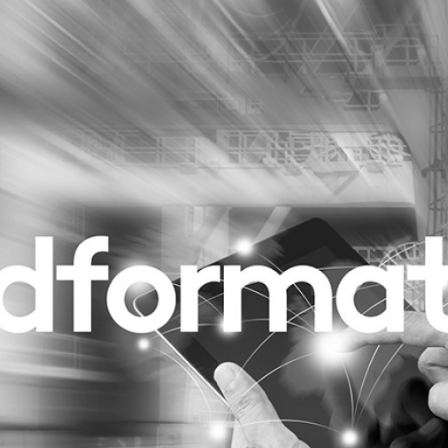
Programmatic
ering
Purpose Marketing
keting
Reputatie & crisis
nicatie