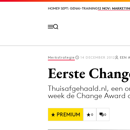
HOME
HOME
9 SEPT: GENAI-TRAINING
9 SEPT: GENAI-TRAINING
12 NOV: MARKETIN
12 NOV: MARKETIN
Merkstrategie
14 DECEMBER 2012
EEN 
Volg het laatste nieuws via de Adformatie N
Eerste Chang
Thuisafgehaald.nl, een o
Topics
week de Change Award 
Artificial Intelligence
Design
Bureaus
Digital transf
PREMIUM
0
0
Campagnes
Diversiteit