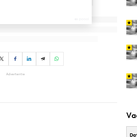
Advertentie
Va
Da