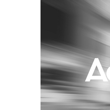
Carriere
Effectiviteit
Contentmarketing
Gedragsverand
Craft
Influencer mar
Customer Experience
Interne commu
Data & Insights
Martech