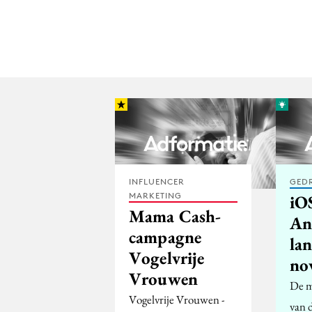
INFLUENCER
GED
MARKETING
iO
Mama Cash-
An
campagne
la
Vogelvrije
no
Vrouwen
De m
Vogelvrije Vrouwen -
van d