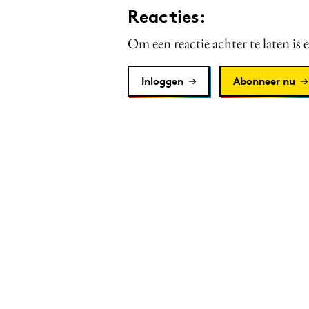
Reacties:
Om een reactie achter te laten is 
Inloggen
Abonneer nu