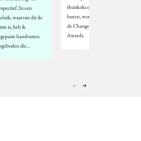
thuiskoks en afhalende
rspectief. In een
buren, won deze week
ieluik, waarvan dit de
de Change Award der
tste is, heb ik
Awards.
egepaste handvatten
ngeboden die…