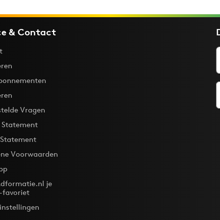
ce & Contact
t
ren
bonnementen
eren
stelde Vragen
y Statement
 Statement
ne Voorwaarden
pp
dformatie.nl je
-favoriet
instellingen