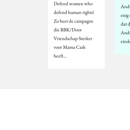
Defend women who
Andr
defend human rights!
enig 
Zo heet de campagne
dat 
die BBK/Door
Andr
Vriendschap Sterker
eind
voor Mama Cash
heeft…