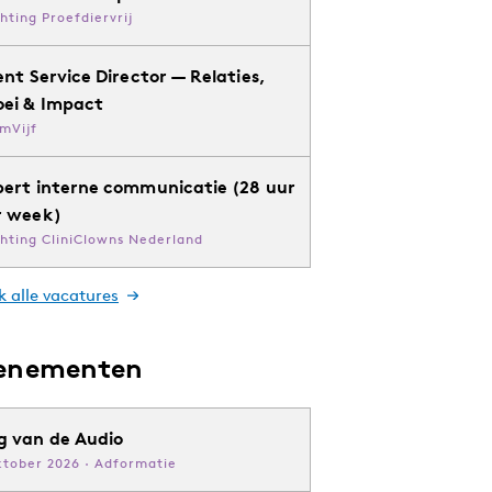
chting Proefdiervrij
ent Service Director — Relaties,
oei & Impact
mVijf
pert interne communicatie (28 uur
r week)
chting CliniClowns Nederland
k alle vacatures
enementen
g van de Audio
ktober 2026 · Adformatie