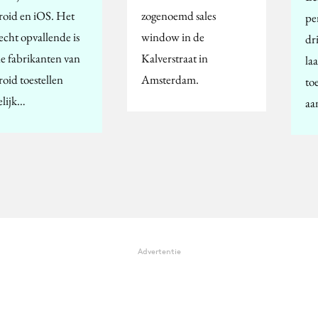
oid en iOS. Het
zogenoemd sales
pe
echt opvallende is
window in de
dr
de fabrikanten van
Kalverstraat in
laa
oid toestellen
Amsterdam.
to
elijk…
aa
Advertentie