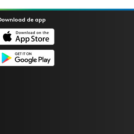
Download de
app