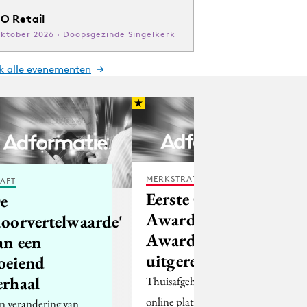
O Retail
oktober 2026 · Doopsgezinde Singelkerk
jk alle evenementen
MERKSTRATEGIE
AFT
Eerste Change
e
Award der
doorvertelwaarde'
Awards
an een
uitgereikt
oeiend
erhaal
Thuisafgehaald.nl, een
online platform voor
n verandering van