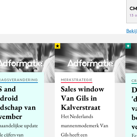
CM
13 
Beki
RAGSVERANDERING
MERKSTRATEGIE
CR
S and
Sales window
D
droid
Van Gils in
'
ndschap van
Kalverstraat
v
vember
b
Het Nederlands
v
aandelijkse update
mannenmodemerk Van
e cijfers van
Gils heeft een
Ee