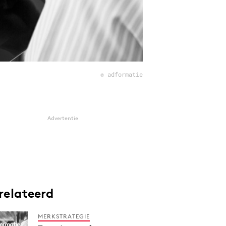
© adformatie
Advertentie
relateerd
MERKSTRATEGIE