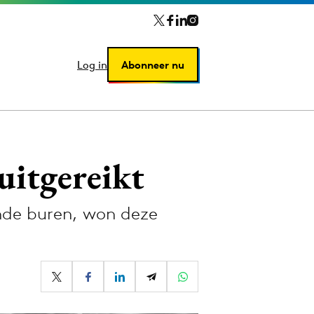
Log in
Log in
Abonneer nu
Abonneer nu
uitgereikt
ende buren, won deze