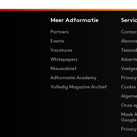
Meer Adformatie
Servi
Partners
Contac
Events
Abonne
Vacatures
Teama
Whitepapers
Advert
Nieuwsbrief
Veelge
Adformatie Academy
Privac
Volledig Magazine Archief
Cookie
Algeme
Onze a
Maak A
Google
Privacy