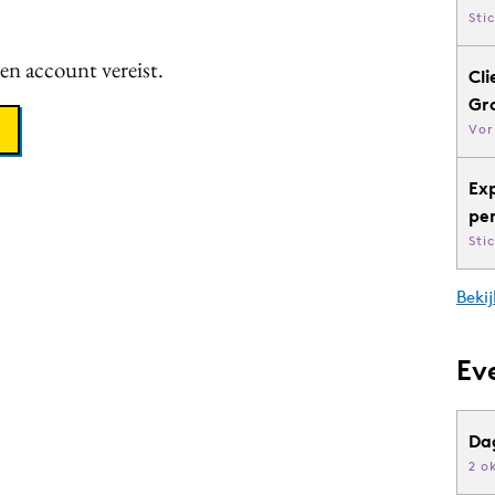
Sti
een account vereist.
Cli
Gr
Vor
Ex
pe
Sti
Bekij
Ev
Da
2 o