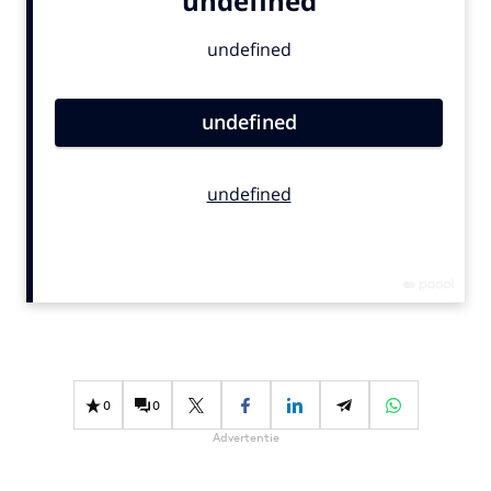
Bureaus
Campagnes
Carriere
Contentmarketing
Craft
Customer Experience
Data & Insights
Design
Digital transformation
Diversiteit
Effectiviteit
Gedragsverandering
0
0
Influencer marketing
Advertentie
Interne communicatie
Martech