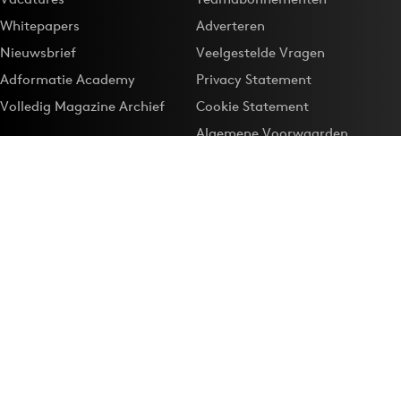
Whitepapers
Adverteren
Nieuwsbrief
Veelgestelde Vragen
Adformatie Academy
Privacy Statement
Volledig Magazine Archief
Cookie Statement
Algemene Voorwaarden
Onze app
Maak Adformatie.nl je
Google-favoriet
Privacyinstellingen
Download de
Adformatie Nieuws App