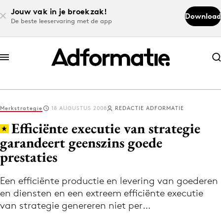
Jouw vak in je broekzak!
Download
De beste leeservaring met de app
Abonneer nu
Abonneer nu
Merkstrategie
18 AUGUSTUS 2008
REDACTIE ADFORMATIE
Log in
Efficiënte executie van strategie
garandeert geenszins goede
prestaties
Download de app
Volg het laatste nieuws via de Adformatie
Een efficiënte productie en levering van goederen
Nieuws app
en diensten en een extreem efficiënte executie
van strategie genereren niet per…