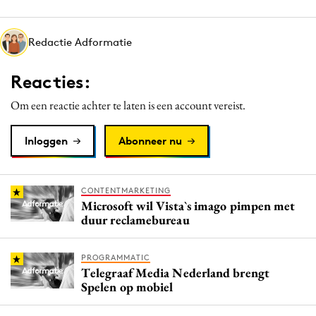
Media
Merkstrategie
Redactie Adformatie
PR
Reacties:
Programmatic
Purpose Marketing
Om een reactie achter te laten is een account vereist.
Reputatie & crisis
Inloggen
Abonneer nu
CONTENTMARKETING
Microsoft wil Vista`s imago pimpen met
duur reclamebureau
PROGRAMMATIC
Telegraaf Media Nederland brengt
Spelen op mobiel