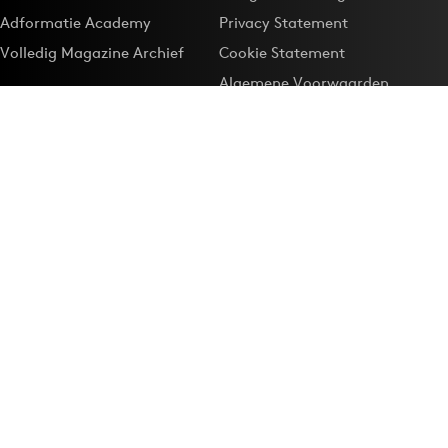
Adformatie Academy
Privacy Statement
Volledig Magazine Archief
Cookie Statement
Algemene Voorwaarden
Onze app
Maak Adformatie.nl je
Google-favoriet
Privacyinstellingen
Download de
Adformatie Nieuws App