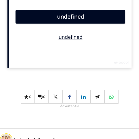
Bureaus
Campagnes
Carriere
Contentmarketing
Craft
Customer Experience
Data & Insights
Design
Digital transformation
Diversiteit
0
0
Effectiviteit
Advertentie
Gedragsverandering
Influencer marketing
Interne communicatie
Martech