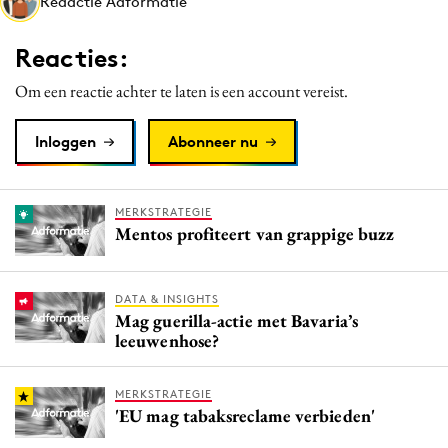
Redactie Adformatie
Media
Merkstrategie
Reacties:
PR
Om een reactie achter te laten is een account vereist.
Programmatic
Purpose Marketing
Inloggen
Abonneer nu
Reputatie & crisis
MERKSTRATEGIE
Mentos profiteert van grappige buzz
DATA & INSIGHTS
Mag guerilla-actie met Bavaria’s
leeuwenhose?
MERKSTRATEGIE
'EU mag tabaksreclame verbieden'