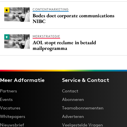
CONTENTMARKETING
Bodes doet corporate communications
NIBC
MERKSTRATEGIE
AOL stopt reclame in betaald
mailprogramma
Meer Adformatie
Service & Contact
Partners
Contact
Events
Abonneren
Vacatures
Teamabonnementen
Whitepapers
Adverteren
Nieuwsbrief
Veelgestelde Vragen