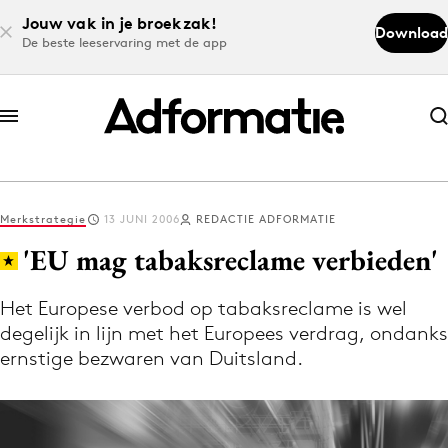
Jouw vak in je broekzak!
Download
De beste leeservaring met de app
Abonneer nu
Abonneer nu
Merkstrategie
13 JUNI 2006
REDACTIE ADFORMATIE
Log in
'EU mag tabaksreclame verbieden'
Het Europese verbod op tabaksreclame is wel
Download de app
degelijk in lijn met het Europees verdrag, ondanks
Volg het laatste nieuws via de Adformatie
ernstige bezwaren van Duitsland.
Nieuws app