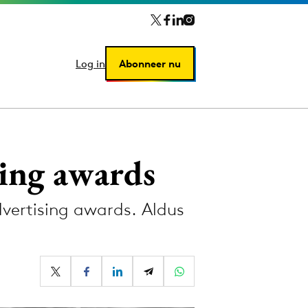
Log in
Log in
Abonneer nu
Abonneer nu
ing awards
vertising awards. Aldus