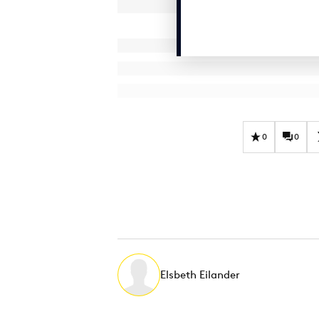
0
0
Elsbeth Eilander