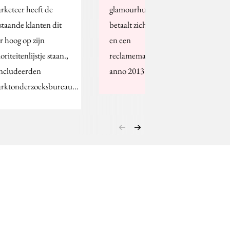
rketeer heeft de
glamourhut in het Gooi
staande klanten dit
betaalt zich niet vanzelf
ar hoog op zijn
en een
oriteitenlijstje staan.,
reclamemakerssalarisje
ncludeerden
anno 2013 is niet…
rktonderzoeksbureau…