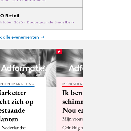
O Retail
oktober 2026 · Doopsgezinde Singelkerk
jk alle evenementen
NTENTMARKETING
MERKSTRATEGIE
arketeer
Ik ben een
icht zich op
schimmellady!
estaande
Nou en?
lanten
Mijn vrouw is arts.
 Nederlandse
Gelukkig maar. Die