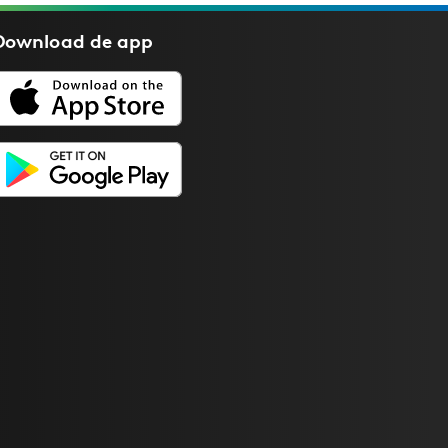
Download de
app