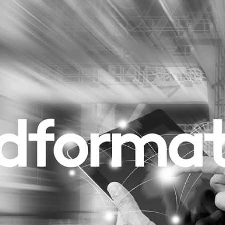
Programmatic
ering
Purpose Marketing
keting
Reputatie & crisis
nicatie