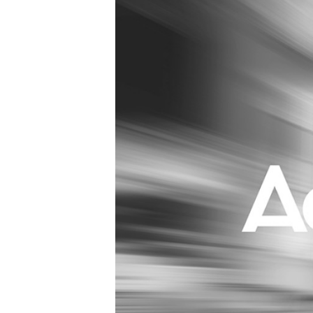
Carriere
Effectiviteit
Contentmarketing
Gedragsverand
Craft
Influencer mar
Customer Experience
Interne commu
Data & Insights
Martech