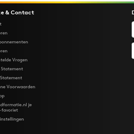
ce & Contact
t
ren
bonnementen
eren
stelde Vragen
y Statement
 Statement
ne Voorwaarden
pp
dformatie.nl je
-favoriet
instellingen