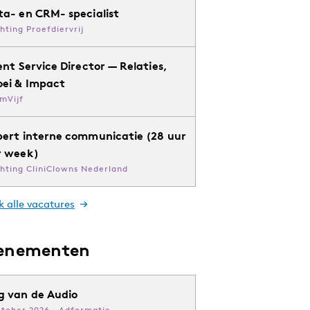
ta- en CRM- specialist
chting Proefdiervrij
ent Service Director — Relaties,
oei & Impact
mVijf
pert interne communicatie (28 uur
r week)
chting CliniClowns Nederland
k alle vacatures
enementen
g van de Audio
ktober 2026 · Adformatie