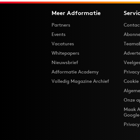
Meer Adformatie
Servi
Partners
Contac
Events
Abonne
Vacatures
Teama
Whitepapers
Advert
Nieuwsbrief
Veelge
Adformatie Academy
Privac
Volledig Magazine Archief
Cookie
Algeme
Onze a
Maak A
Google
Privacy