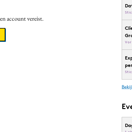
Da
Sti
een account vereist.
Cli
Gr
Vor
Ex
pe
Sti
Bekij
Ev
Da
1 o