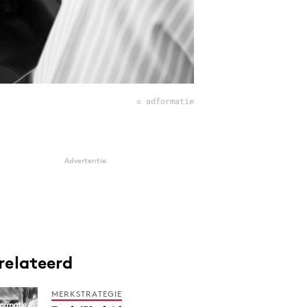
© adformatie
Advertentie
relateerd
MERKSTRATEGIE