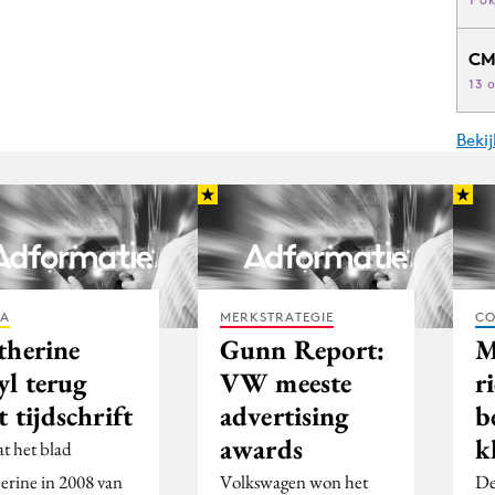
CM
13 
Beki
IA
MERKSTRATEGIE
CO
therine
Gunn Report:
M
yl terug
VW meeste
r
 tijdschrift
advertising
b
awards
k
t het blad
erine in 2008 van
Volkswagen won het
De