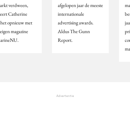
arkt verdween,
afgelopen jaar de meeste
ma
eert Catherine
internationale
be
 het opnieuw met
advertising awards.
ja
 eigen magazine
Aldus The Gunn
pri
arineNU.
Report.
co
ma
Advertentie