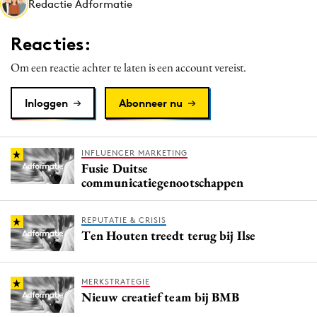
Redactie Adformatie
Media
Merkstrategie
Reacties:
PR
Om een reactie achter te laten is een account vereist.
Programmatic
Purpose Marketing
Inloggen
Abonneer nu
Reputatie & crisis
INFLUENCER MARKETING
Fusie Duitse
communicatiegenootschappen
REPUTATIE & CRISIS
Ten Houten treedt terug bij Ilse
MERKSTRATEGIE
Nieuw creatief team bij BMB