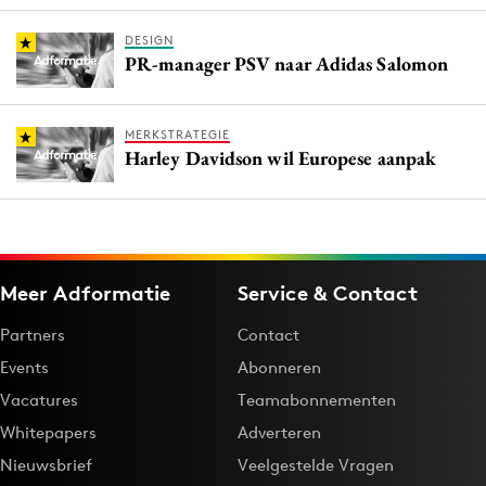
DESIGN
PR-manager PSV naar Adidas Salomon
MERKSTRATEGIE
Harley Davidson wil Europese aanpak
Meer Adformatie
Service & Contact
Partners
Contact
Events
Abonneren
Vacatures
Teamabonnementen
Whitepapers
Adverteren
Nieuwsbrief
Veelgestelde Vragen