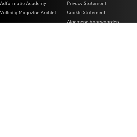
Adformatie Academy
Privacy Statement
Volledig Magazine Archief
Cookie Statement
Algemene Voorwaarden
Onze app
Maak Adformatie.nl je
Google-favoriet
Privacyinstellingen
Download de
Adformatie Nieuws App