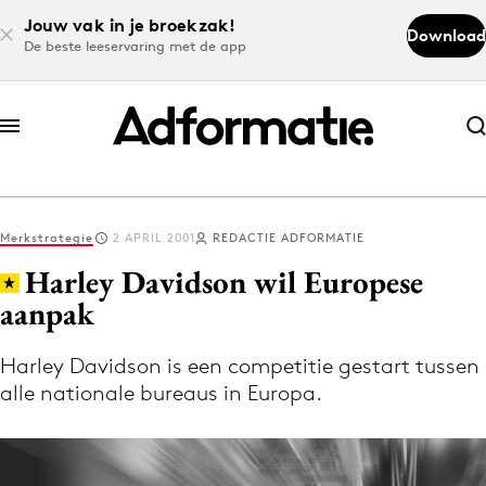
Jouw vak in je broekzak!
Download
De beste leeservaring met de app
Abonneer nu
Abonneer nu
Merkstrategie
2 APRIL 2001
REDACTIE ADFORMATIE
Log in
Harley Davidson wil Europese
aanpak
Download de app
Volg het laatste nieuws via de Adformatie
Harley Davidson is een competitie gestart tussen
alle nationale bureaus in Europa.
Nieuws app