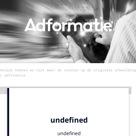
Menu
Home
9 sept: GenAI-training
12 nov: MarketingLive!
Adverteren
Helaas hebben we niet meer de rechten op de originele afbeelding
Events
© adformatie
Opleidingen
Vacatures
Advertentie
Academy
Partners
Topics
Artificial Intelligence