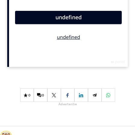
Bureaus
Campagnes
Carriere
Contentmarketing
Craft
Customer Experience
Data & Insights
Design
Digital transformation
Diversiteit
0
0
Effectiviteit
Advertentie
Gedragsverandering
Influencer marketing
Interne communicatie
Martech