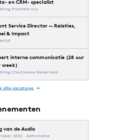
ta- en CRM- specialist
chting Proefdiervrij
ent Service Director — Relaties,
oei & Impact
mVijf
pert interne communicatie (28 uur
r week)
chting CliniClowns Nederland
k alle vacatures
enementen
g van de Audio
ktober 2026 · Adformatie