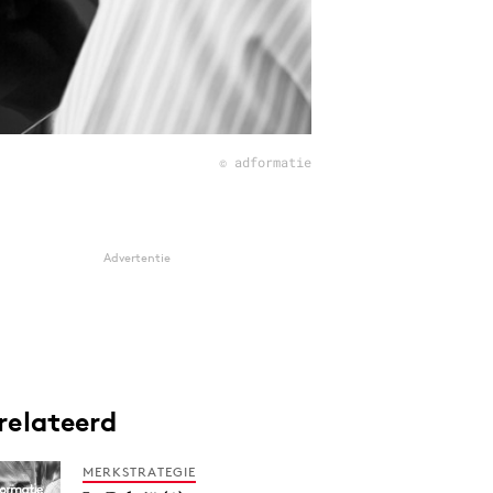
© adformatie
Advertentie
relateerd
MERKSTRATEGIE