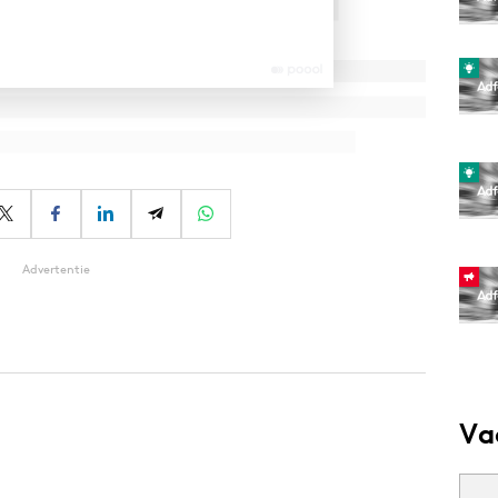
Advertentie
Va