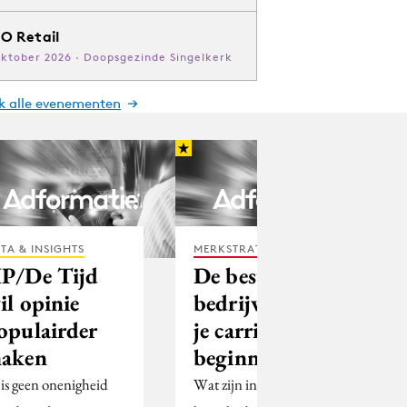
O Retail
oktober 2026 · Doopsgezinde Singelkerk
jk alle evenementen
TA & INSIGHTS
MERKSTRATEGIE
P/De Tijd
De beste
il opinie
bedrijven om
opulairder
je carrière te
aken
beginnen
 is geen onenigheid
Wat zijn in de VS de 50