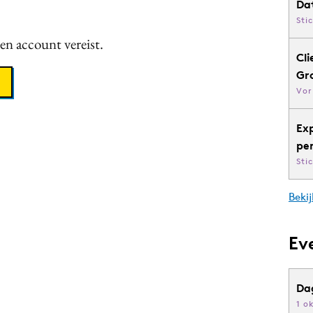
Da
Sti
een account vereist.
Cli
Gr
Vor
Ex
pe
Sti
Bekij
Ev
Da
1 o