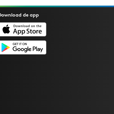
Download de
app