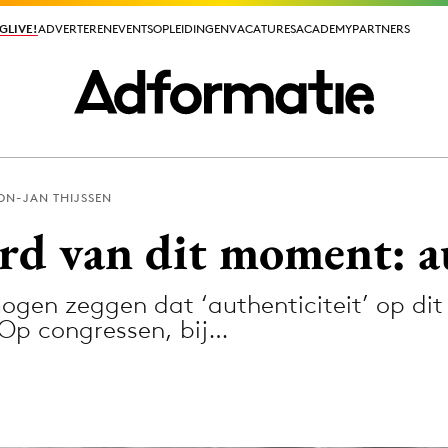
GLIVE!
GLIVE!
ADVERTEREN
ADVERTEREN
EVENTS
EVENTS
OPLEIDINGEN
OPLEIDINGEN
VACATURES
VACATURES
ACADEMY
ACADEMY
PARTNERS
PARTNERS
ON-JAN THIJSSEN
ieuws app
d van dit moment: au
mogen zeggen dat ‘authenticiteit’ op d
 Op congressen, bij…
Media
ormation
Merkstrategie
PR