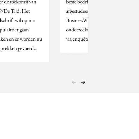
er de toekomst van
beste bedrijven voor pas
/De Tijd. Het
afgestudeerden?
dschrift wil opinie
BusinessWeek
pulairder gaan
onderzoekt het jaarlijks
ken en er worden nu
via enquêtes onder…
sprekken gevoerd…