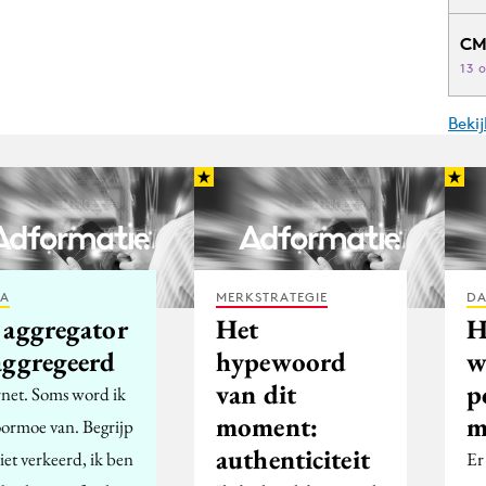
CM
13 
Beki
IA
MERKSTRATEGIE
DA
 aggregator
Het
H
aggregeerd
hypewoord
w
van dit
p
rnet. Soms word ik
moment:
m
oormoe van. Begrijp
authenticiteit
iet verkeerd, ik ben
Er