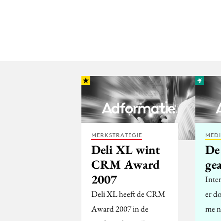
MERKSTRATEGIE
MED
Deli XL wint
De
CRM Award
ge
2007
Inte
Deli XL heeft de CRM
er d
Award 2007 in de
me n