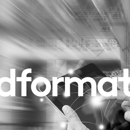
Programmatic
ering
Purpose Marketing
keting
Reputatie & crisis
nicatie