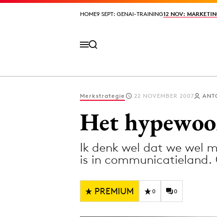
HOME
HOME
9 SEPT: GENAI-TRAINING
9 SEPT: GENAI-TRAINING
12 NOV: MARKETIN
12 NOV: MARKETIN
Merkstrategie
22 NOVEMBER 2007
ANT
Volg het laatste nieuws via de Adformatie N
Het hypewoor
Ik denk wel dat we wel 
Topics
is in communicatieland.
Artificial Intelligence
Design
Bureaus
Digital transf
PREMIUM
0
0
Campagnes
Diversiteit