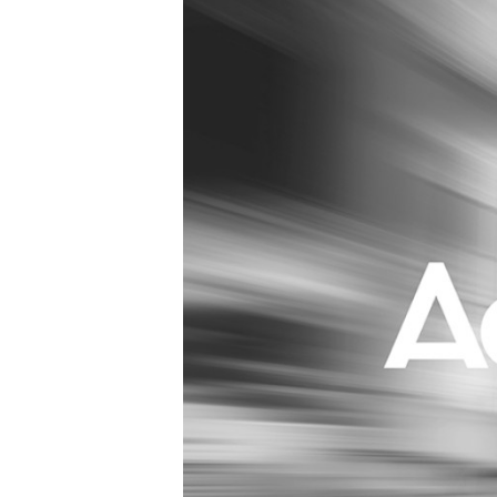
Carriere
Effectiviteit
Contentmarketing
Gedragsverand
Craft
Influencer mar
Customer Experience
Interne commu
Data & Insights
Martech