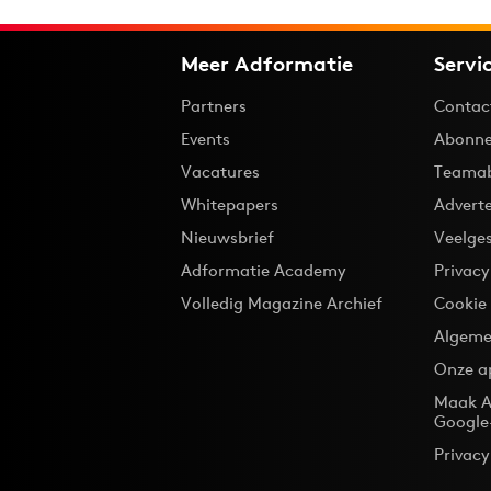
Meer Adformatie
Servi
Partners
Contac
Events
Abonne
Vacatures
Teama
Whitepapers
Advert
Nieuwsbrief
Veelge
Adformatie Academy
Privac
Volledig Magazine Archief
Cookie
Algeme
Onze a
Maak A
Google
Privacy