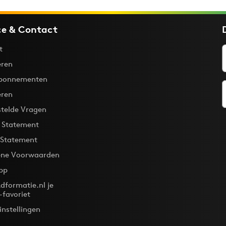
ce & Contact
t
ren
bonnementen
eren
stelde Vragen
y Statement
 Statement
ne Voorwaarden
pp
dformatie.nl je
-favoriet
instellingen