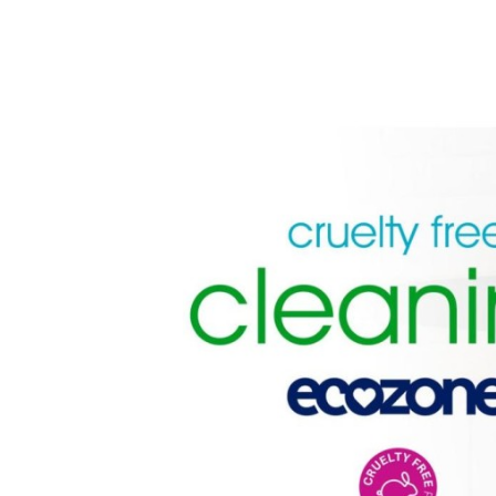
Carriere
Effectiviteit
Contentmarketing
Gedragsverand
Craft
Influencer mar
Customer Experience
Interne commu
Data & Insights
Martech