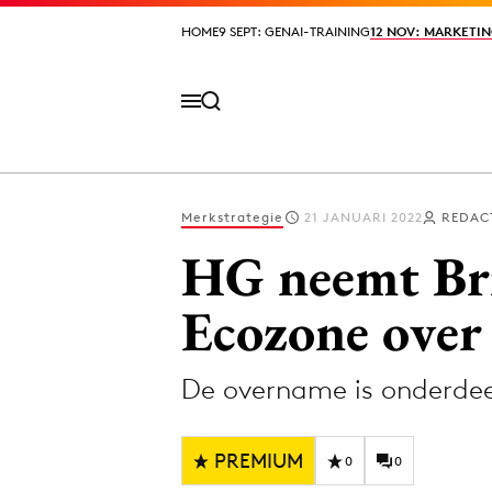
HOME
HOME
9 SEPT: GENAI-TRAINING
9 SEPT: GENAI-TRAINING
12 NOV: MARKETIN
12 NOV: MARKETIN
Merkstrategie
21 JANUARI 2022
REDAC
Volg het laatste nieuws via de Adformatie N
HG neemt Br
Ecozone over
Topics
De overname is onderdee
Artificial Intelligence
Design
Bureaus
Digital transf
PREMIUM
Campagnes
Diversiteit
0
0