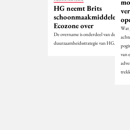
mo
HG neemt Brits
ver
schoonmaakmiddelenme
op
Ecozone over
Wat g
De overname is onderdeel van de
achte
duurzaamheidsstrategie van HG.
pogi
van 
adver
trek