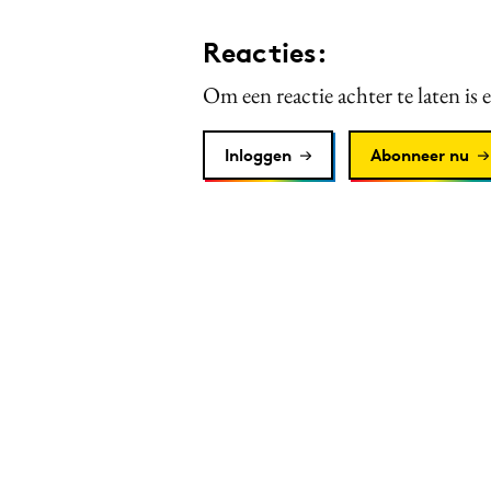
Reacties:
Om een reactie achter te laten is 
Inloggen
Abonneer nu