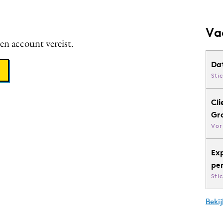
Va
een account vereist.
Da
Sti
Cli
Gr
Vor
Ex
pe
Sti
Bekij