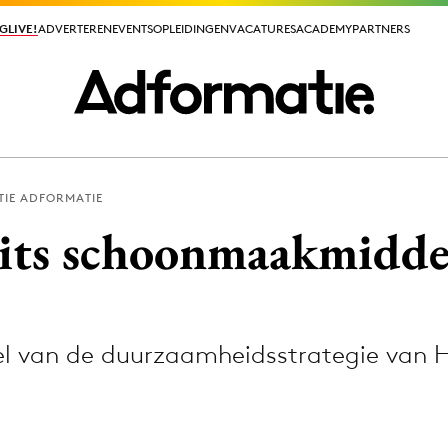
GLIVE!
GLIVE!
ADVERTEREN
ADVERTEREN
EVENTS
EVENTS
OPLEIDINGEN
OPLEIDINGEN
VACATURES
VACATURES
ACADEMY
ACADEMY
PARTNERS
PARTNERS
TIE ADFORMATIE
ieuws app
its schoonmaakmidd
l van de duurzaamheidsstrategie van 
Media
ormation
Merkstrategie
PR