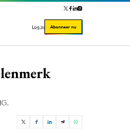
Log in
Log in
Abonneer nu
Abonneer nu
elenmerk
HG.