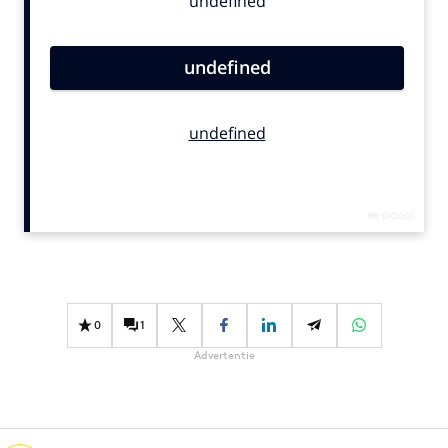
Bureaus
Campagnes
Carriere
Contentmarketing
Craft
Customer Experience
Data & Insights
Design
Digital transformation
Diversiteit
Effectiviteit
0
1
Gedragsverandering
Advertentie
Influencer marketing
Interne communicatie
Martech