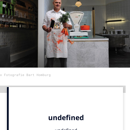
Menu
Home
9 sept: GenAI-training
12 nov: MarketingLive!
Adverteren
Events
© Fotografie Bart Homburg
Opleidingen
Vacatures
Advertentie
Academy
Partners
Topics
Artificial Intelligence