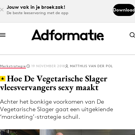
Jouw vak in je broekzak!
Download
De beste leeservaring met de app
Abonneer nu
Abonneer nu
Merkstrategie
19 NOVEMBER 2018
MATTHIJS VAN DER POL
Log in
Hoe De Vegetarische Slager
vleesvervangers sexy maakt
Download de app
Volg het laatste nieuws via de Adformatie
Achter het bonkige voorkomen van De
Vegetarische Slager gaat een uitgekiende
Nieuws app
‘marcketing’-strategie schuil.