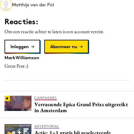
Matthijs van der Pol
Media
Merkstrategie
Reacties:
PR
Om een reactie achter te laten is een account vereist.
Programmatic
Purpose Marketing
Inloggen
Abonneer nu
Reputatie & crisis
MarkWilliamson
Great Post :)
CAMPAGNES
Verrassende Epica Grand Prixs uitgereikt
in Amsterdam
ADVERTORIAL
Actie: 1+1 gratis bij geselecteerde