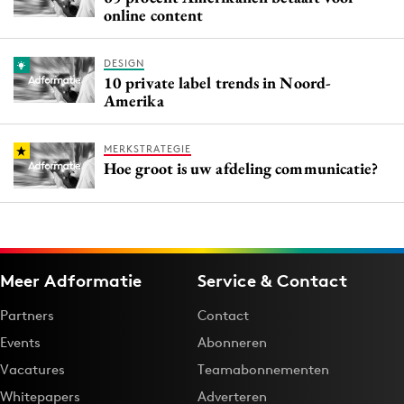
online content
DESIGN
10 private label trends in Noord-
Amerika
MERKSTRATEGIE
Hoe groot is uw afdeling communicatie?
Meer Adformatie
Service & Contact
Partners
Contact
Events
Abonneren
Vacatures
Teamabonnementen
Whitepapers
Adverteren