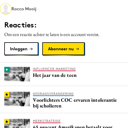
Media
Rocco Mooij
Merkstrategie
Reacties:
PR
Programmatic
Om een reactie achter te laten is een account vereist.
Purpose Marketing
Inloggen
Abonneer nu
Reputatie & crisis
INFLUENCER MARKETING
Het jaar van de teen
GEDRAGSVERANDERING
Voorlichters COC ervaren intolerantie
bij scholieren
MERKSTRATEGIE
65 procent Amerikanen betaalt voor