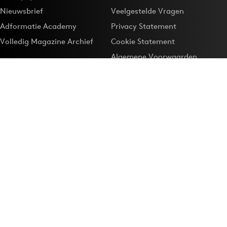
Nieuwsbrief
Veelgestelde Vragen
Adformatie Academy
Privacy Statement
Volledig Magazine Archief
Cookie Statement
Algemene Voorwaarden
Onze app
Maak Adformatie.nl je
Google-favoriet
Privacyinstellingen
Download de
Adformatie Nieuws App