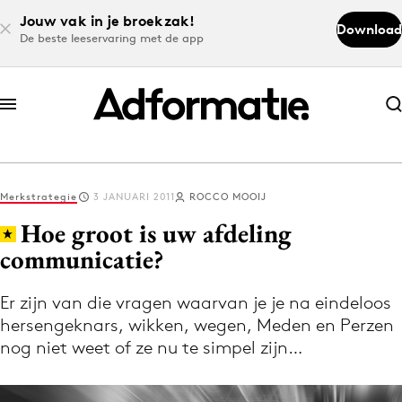
Jouw vak in je broekzak!
Download
De beste leeservaring met de app
Abonneer nu
Abonneer nu
Merkstrategie
3 JANUARI 2011
ROCCO MOOIJ
Log in
Hoe groot is uw afdeling
communicatie?
Download de app
Volg het laatste nieuws via de Adformatie
Er zijn van die vragen waarvan je je na eindeloos
hersengeknars, wikken, wegen, Meden en Perzen
Nieuws app
nog niet weet of ze nu te simpel zijn…