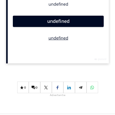
Bureaus
Campagnes
Carriere
Contentmarketing
Craft
Customer Experience
Data & Insights
Design
Digital transformation
Diversiteit
Effectiviteit
0
0
Gedragsverandering
Advertentie
Influencer marketing
Interne communicatie
Martech