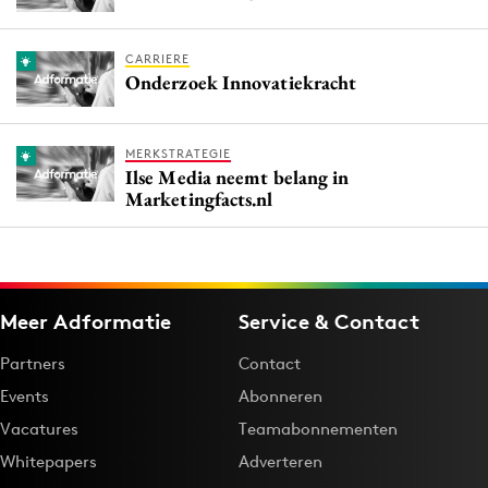
CARRIERE
Onderzoek Innovatiekracht
MERKSTRATEGIE
Ilse Media neemt belang in
Marketingfacts.nl
Meer Adformatie
Service & Contact
Partners
Contact
Events
Abonneren
Vacatures
Teamabonnementen
Whitepapers
Adverteren