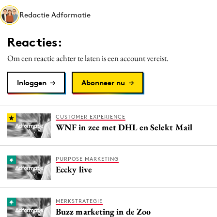
Media
Redactie Adformatie
Merkstrategie
Reacties:
PR
Programmatic
Om een reactie achter te laten is een account vereist.
Purpose Marketing
Inloggen
Abonneer nu
Reputatie & crisis
CUSTOMER EXPERIENCE
WNF in zee met DHL en Selekt Mail
PURPOSE MARKETING
Eccky live
MERKSTRATEGIE
Buzz marketing in de Zoo