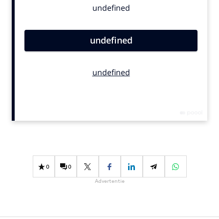
Bureaus
Campagnes
Carriere
Contentmarketing
Craft
Customer Experience
Data & Insights
Design
Digital transformation
Diversiteit
Effectiviteit
0
0
Gedragsverandering
Advertentie
Influencer marketing
Interne communicatie
Martech