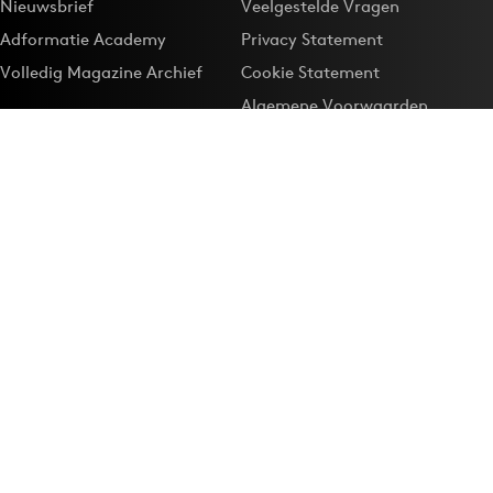
Nieuwsbrief
Veelgestelde Vragen
Adformatie Academy
Privacy Statement
Volledig Magazine Archief
Cookie Statement
Algemene Voorwaarden
Onze app
Maak Adformatie.nl je
Google-favoriet
Privacyinstellingen
Download de
Adformatie Nieuws App