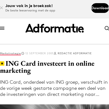
Jouw vak in je broekzak!
Download
De beste leeservaring met de app
Abonneer nu
Abonneer nu
Merkstrategie
12 SEPTEMBER 2005
REDACTIE ADFORMATIE
Log in
ING Card investeert in online
marketing
Download de app
Volg het laatste nieuws via de Adformatie
ING Card, onderdeel van ING groep, verschuift in
de vorige week gestarte campagne een deel van
Nieuws app
de investeringen van direct marketing naar…