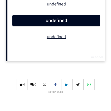
Bureaus
Campagnes
Carriere
Contentmarketing
Craft
Customer Experience
Data & Insights
Design
Digital transformation
Diversiteit
Effectiviteit
0
0
Gedragsverandering
Advertentie
Influencer marketing
Interne communicatie
Martech