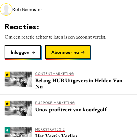
Media
Rob Beemster
Merkstrategie
Reacties:
PR
Programmatic
Om een reactie achter te laten is een account vereist.
Purpose Marketing
Inloggen
Abonneer nu
Reputatie & crisis
CONTENTMARKETING
Belang HUB Uitgevers in Helden Van.
Nu
PURPOSE MARKETING
Unox profiteert van koudegolf
MERKSTRATEGIE
Het Vestia Verlies