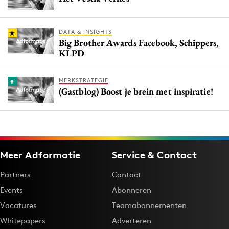
DATA & INSIGHTS
Big Brother Awards Facebook, Schippers,
KLPD
MERKSTRATEGIE
(Gastblog) Boost je brein met inspiratie!
Meer Adformatie
Service & Contact
Partners
Contact
Events
Abonneren
Vacatures
Teamabonnementen
Whitepapers
Adverteren