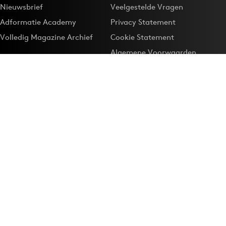
Nieuwsbrief
Veelgestelde Vragen
Adformatie Academy
Privacy Statement
Volledig Magazine Archief
Cookie Statement
Algemene Voorwaarden
Onze app
Maak Adformatie.nl je
Google-favoriet
Privacyinstellingen
Download de
Adformatie Nieuws App