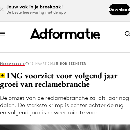
Jouw vak in je broekzak!
Download
De beste leeservaring met de app
Abonneer nu
Abonneer nu
Merkstrategie
12 MAART 2012
ROB BEEMSTER
Log in
ING voorziet voor volgend jaar
groei van reclamebranche
Download de app
Volg het laatste nieuws via de Adformatie
De omzet van de reclamebranche zal dit jaar nog
dalen. De sterkste krimp is echter achter de rug
Nieuws app
en volgend jaar is er weer ruimte voor…