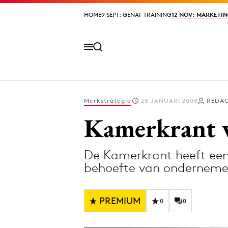
HOME
HOME
9 SEPT: GENAI-TRAINING
9 SEPT: GENAI-TRAINING
12 NOV: MARKETIN
12 NOV: MARKETIN
Merkstrategie
28 JANUARI 2008
REDAC
Volg het laatste nieuws via de Adformatie N
Kamerkrant 
De Kamerkrant heeft een
Topics
behoefte van onderneme
Artificial Intelligence
Design
Bureaus
Digital transf
PREMIUM
0
0
Campagnes
Diversiteit