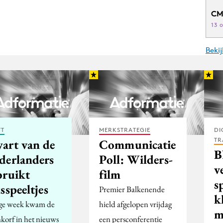
CM
13 
Beki
FT
MERKSTRATEGIE
DI
TR
art van de
Communicatie
derlanders
Poll: Wilders-
v
bruikt
film
s
sspeeltjes
Premier Balkenende
k
ge week kwam de
hield afgelopen vrijdag
m
nkorf in het nieuws
een persconferentie