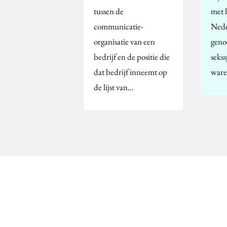
tussen de
met 
communicatie-
Nede
organisatie van een
geno
bedrijf en de positie die
sekss
dat bedrijf inneemt op
ware
de lijst van…