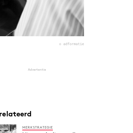
© adformatie
Advertentie
relateerd
MERKSTRATEGIE