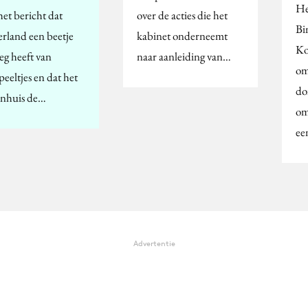
He
het bericht dat
over de acties die het
Bi
rland een beetje
kabinet onderneemt
Ko
eg heeft van
naar aanleiding van…
om
peeltjes en dat het
do
nhuis de…
om
ee
Advertentie