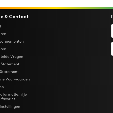
ce & Contact
t
ren
bonnementen
eren
stelde Vragen
y Statement
 Statement
ne Voorwaarden
pp
dformatie.nl je
-favoriet
instellingen