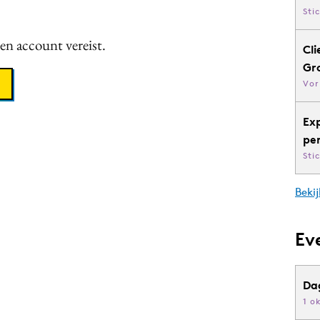
Sti
een account vereist.
Cli
Gr
Vor
Ex
pe
Sti
Bekij
Ev
Da
1 o