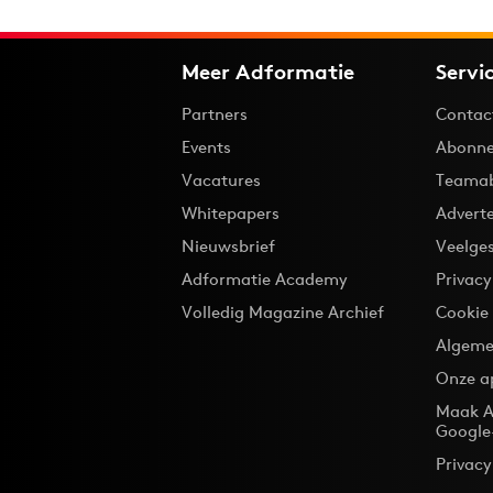
Meer Adformatie
Servi
Partners
Contac
Events
Abonne
Vacatures
Teama
Whitepapers
Advert
Nieuwsbrief
Veelge
Adformatie Academy
Privac
Volledig Magazine Archief
Cookie
Algeme
Onze a
Maak A
Google
Privacy