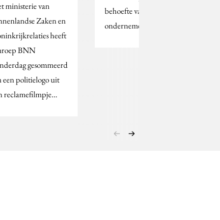
t ministerie van
behoefte van
nnenlandse Zaken en
ondernemers.
ninkrijkrelaties heeft
roep BNN
nderdag gesommeerd
 een politielogo uit
n reclamefilmpje…