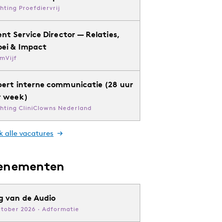
chting Proefdiervrij
ent Service Director — Relaties,
oei & Impact
mVijf
pert interne communicatie (28 uur
r week)
chting CliniClowns Nederland
k alle vacatures
enementen
g van de Audio
ktober 2026 · Adformatie