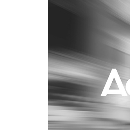
Carriere
Effectiviteit
Contentmarketing
Gedragsverand
Craft
Influencer mar
Customer Experience
Interne commu
Data & Insights
Martech