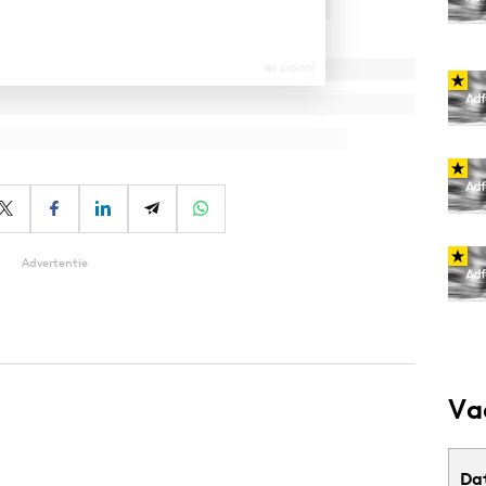
Advertentie
Va
Da