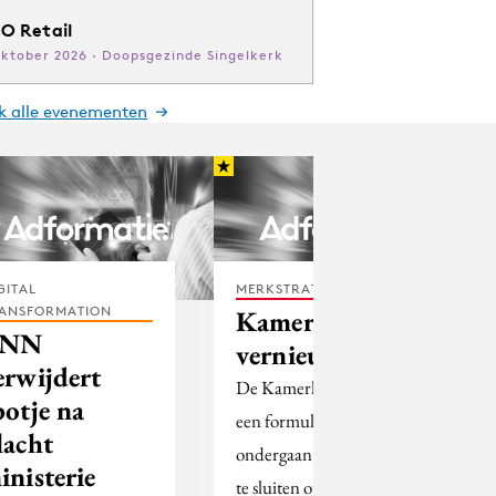
O Retail
oktober 2026 · Doopsgezinde Singelkerk
jk alle evenementen
GITAL
MERKSTRATEGIE
ANSFORMATION
Kamerkrant
BNN
vernieuwd
erwijdert
De Kamerkrant heeft
potje na
een formulewijziging
lacht
ondergaan om beter aan
inisterie
te sluiten op de