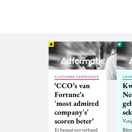
CUSTOMER EXPERIENCE
CRA
‘CCO’s van
Kw
Fortune’s
Ne
'most admired
ge
company's'
sek
scoren beter’
Vori
Er bestaat een verband
Bije