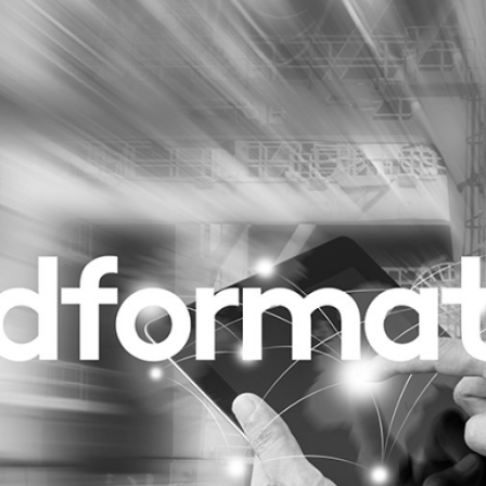
Programmatic
ering
Purpose Marketing
keting
Reputatie & crisis
nicatie