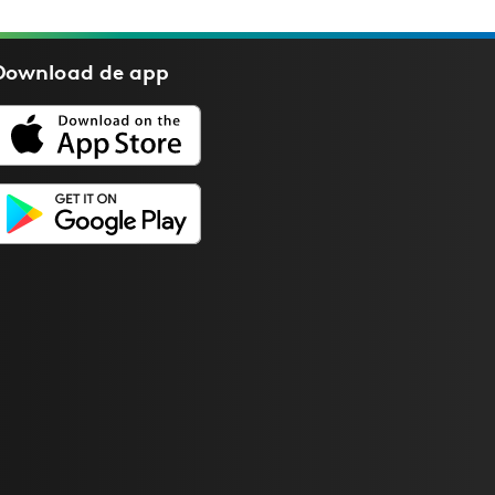
Download de
app