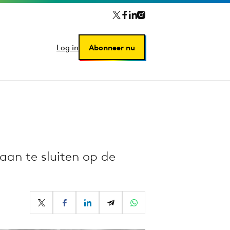
Log in
Log in
Abonneer nu
Abonneer nu
an te sluiten op de