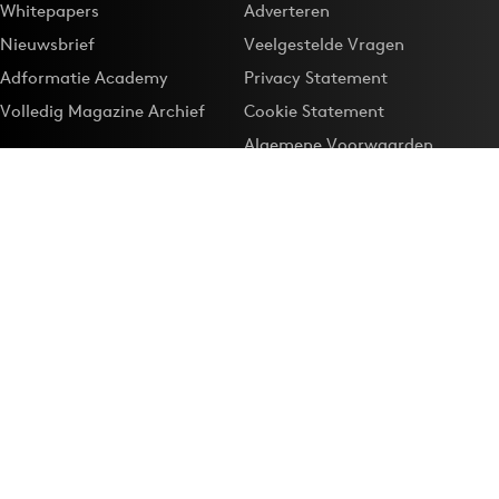
Whitepapers
Adverteren
Nieuwsbrief
Veelgestelde Vragen
Adformatie Academy
Privacy Statement
Volledig Magazine Archief
Cookie Statement
Algemene Voorwaarden
Onze app
Maak Adformatie.nl je
Google-favoriet
Privacyinstellingen
Download de
Adformatie Nieuws App