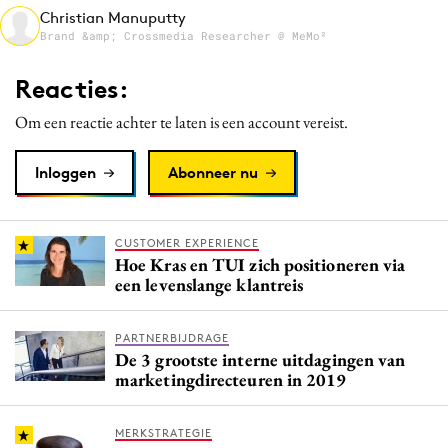
Christian Manuputty
Media
Brand &amp; Crossmedia Researcher @ MeMo²
Merkstrategie
PR
Reacties:
Programmatic
Om een reactie achter te laten is een account vereist.
Purpose Marketing
Reputatie & crisis
Inloggen
Abonneer nu
CUSTOMER EXPERIENCE
Hoe Kras en TUI zich positioneren via
een levenslange klantreis
PARTNERBIJDRAGE
De 3 grootste interne uitdagingen van
marketingdirecteuren in 2019
MERKSTRATEGIE