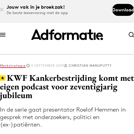
Jouw vak in je broekzak!
Download
De beste leeservaring met de app
Abonneer nu
Abonneer nu
Merkstrategie
3 SEPTEMBER 2019
CHRISTIAN MANUPUTTY
Log in
KWF Kankerbestrijding komt met
eigen podcast voor zeventigjarig
jubileum
Download de app
Volg het laatste nieuws via de Adformatie
In de serie gaat presentator Roelof Hemmen in
Nieuws app
gesprek met onderzoekers, politici en
(ex-)patiënten.