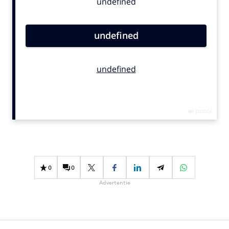
Bureaus
Campagnes
Carriere
Contentmarketing
Craft
Customer Experience
Data & Insights
Design
Digital transformation
Diversiteit
Effectiviteit
0
0
Gedragsverandering
Advertentie
Influencer marketing
Interne communicatie
Martech