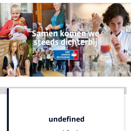
Menu
Home
9 sept: GenAI-training
12 nov: MarketingLive!
Adverteren
Events
Opleidingen
Vacatures
Advertentie
Academy
Partners
Topics
Artificial Intelligence