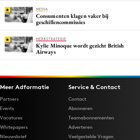
MEDIA
Consumenten klagen vaker bij
geschillencommissies
MERKSTRATEGIE
Kylie Minoque wordt gezicht British
Airways
Meer Adformatie
Service & Contact
Partners
Contact
Events
Abonneren
Vacatures
Teamabonnementen
Whitepapers
Adverteren
Nieuwsbrief
Veelgestelde Vragen