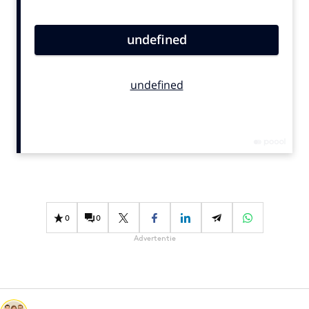
Bureaus
Campagnes
Carriere
Contentmarketing
Craft
Customer Experience
Data & Insights
Design
Digital transformation
Diversiteit
0
0
Effectiviteit
Advertentie
Gedragsverandering
Influencer marketing
Interne communicatie
Martech