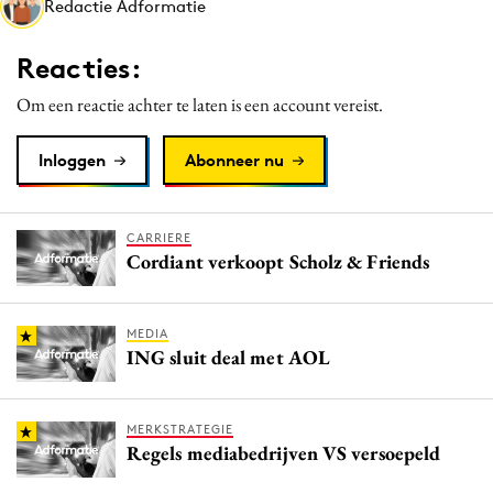
Redactie Adformatie
Media
Merkstrategie
Reacties:
PR
Om een reactie achter te laten is een account vereist.
Programmatic
Purpose Marketing
Inloggen
Abonneer nu
Reputatie & crisis
CARRIERE
Cordiant verkoopt Scholz & Friends
MEDIA
ING sluit deal met AOL
MERKSTRATEGIE
Regels mediabedrijven VS versoepeld