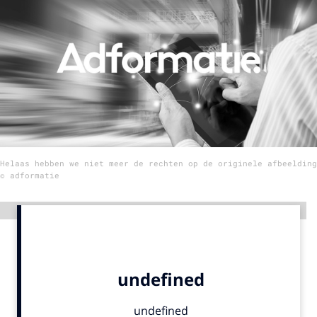
Menu
Home
9 sept: GenAI-training
12 nov: MarketingLive!
Adverteren
Helaas hebben we niet meer de rechten op de originele afbeelding
Events
© adformatie
Opleidingen
Vacatures
Advertentie
Academy
Partners
Topics
Artificial Intelligence