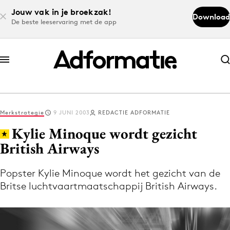
Jouw vak in je broekzak!
Download
De beste leeservaring met de app
Abonneer nu
Abonneer nu
Merkstrategie
9 JUNI 2003
REDACTIE ADFORMATIE
Log in
Kylie Minoque wordt gezicht
British Airways
Download de app
Volg het laatste nieuws via de Adformatie
Popster Kylie Minoque wordt het gezicht van de
Britse luchtvaartmaatschappij British Airways.
Nieuws app