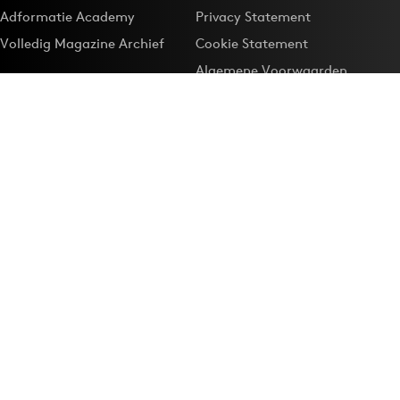
Adformatie Academy
Privacy Statement
Volledig Magazine Archief
Cookie Statement
Algemene Voorwaarden
Onze app
Maak Adformatie.nl je
Google-favoriet
Privacyinstellingen
Download de
Adformatie Nieuws App