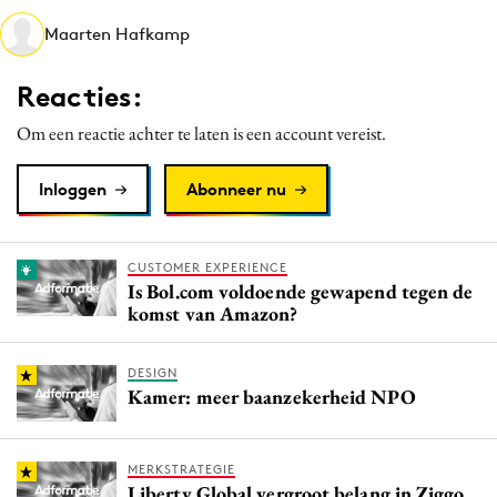
Media
Maarten Hafkamp
Merkstrategie
Reacties:
PR
Programmatic
Om een reactie achter te laten is een account vereist.
Purpose Marketing
Inloggen
Abonneer nu
Reputatie & crisis
CUSTOMER EXPERIENCE
Is Bol.com voldoende gewapend tegen de
komst van Amazon?
DESIGN
Kamer: meer baanzekerheid NPO
MERKSTRATEGIE
Liberty Global vergroot belang in Ziggo