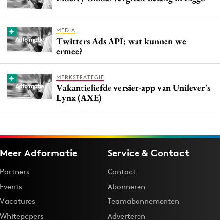
MEDIA
Twitters Ads API: wat kunnen we
ermee?
MERKSTRATEGIE
Vakantieliefde versier-app van Unilever's
Lynx (AXE)
Meer Adformatie
Service & Contact
Partners
Contact
Events
Abonneren
Vacatures
Teamabonnementen
Whitepapers
Adverteren