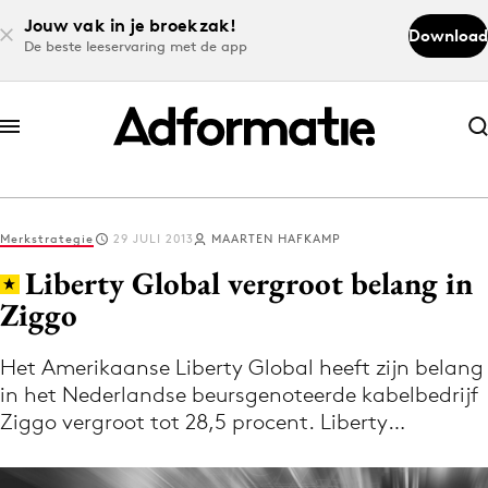
Jouw vak in je broekzak!
Download
De beste leeservaring met de app
Abonneer nu
Abonneer nu
Merkstrategie
29 JULI 2013
MAARTEN HAFKAMP
Log in
Liberty Global vergroot belang in
Ziggo
Download de app
Volg het laatste nieuws via de Adformatie
Het Amerikaanse Liberty Global heeft zijn belang
in het Nederlandse beursgenoteerde kabelbedrijf
Nieuws app
Ziggo vergroot tot 28,5 procent. Liberty…