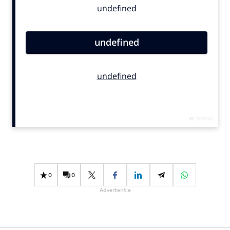
Bureaus
Campagnes
Carriere
Contentmarketing
Craft
Customer Experience
Data & Insights
Design
Digital transformation
Diversiteit
Effectiviteit
0
0
Gedragsverandering
Advertentie
Influencer marketing
Interne communicatie
Martech