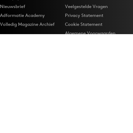
Nieuwsbrief
Veelgestelde Vragen
Adformatie Academy
Privacy Statement
Volledig Magazine Archief
Cookie Statement
Algemene Voorwaarden
Onze app
Maak Adformatie.nl je
Google-favoriet
Privacyinstellingen
Download de
Adformatie Nieuws App