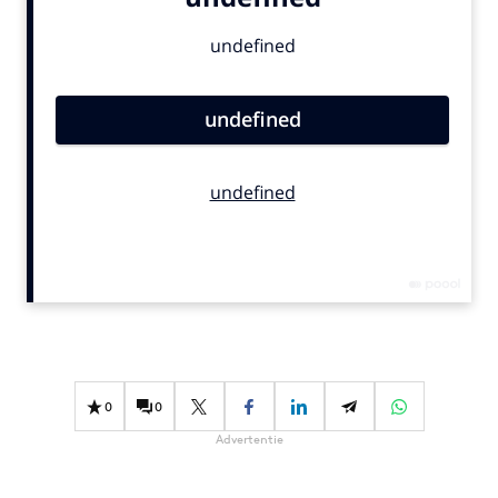
Bureaus
Campagnes
Carriere
Contentmarketing
Craft
Customer Experience
Data & Insights
Design
Digital transformation
Diversiteit
Effectiviteit
Gedragsverandering
0
0
Influencer marketing
Advertentie
Interne communicatie
Martech