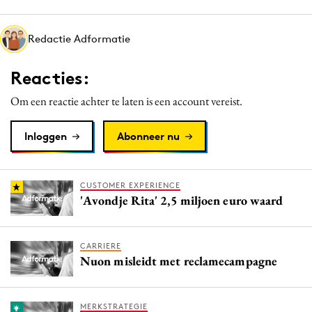
Media
Merkstrategie
Redactie Adformatie
PR
Reacties:
Programmatic
Purpose Marketing
Om een reactie achter te laten is een account vereist.
Reputatie & crisis
Inloggen
Abonneer nu
CUSTOMER EXPERIENCE
'Avondje Rita' 2,5 miljoen euro waard
CARRIERE
Nuon misleidt met reclamecampagne
MERKSTRATEGIE