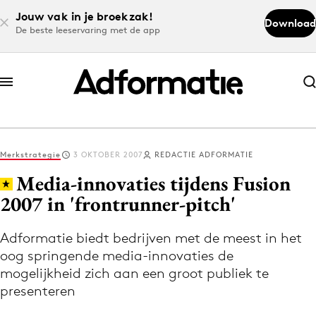
Jouw vak in je broekzak!
Download
De beste leeservaring met de app
Abonneer nu
Abonneer nu
Merkstrategie
3 OKTOBER 2007
REDACTIE ADFORMATIE
Log in
Media-innovaties tijdens Fusion
2007 in 'frontrunner-pitch'
Download de app
Volg het laatste nieuws via de Adformatie
Adformatie biedt bedrijven met de meest in het
oog springende media-innovaties de
Nieuws app
mogelijkheid zich aan een groot publiek te
presenteren