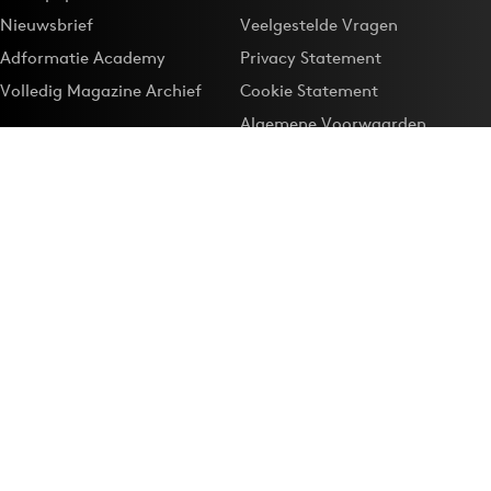
Nieuwsbrief
Veelgestelde Vragen
Adformatie Academy
Privacy Statement
Volledig Magazine Archief
Cookie Statement
Algemene Voorwaarden
Onze app
Maak Adformatie.nl je
Google-favoriet
Privacyinstellingen
Download de
Adformatie Nieuws App