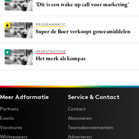
'Dit is een wake up call voor marketing'
PROGRAMMATIC
Super de Boer verkoopt geneesmiddelen
MERKSTRATEGIE
Het merk als kompas
Meer Adformatie
Service & Contact
Partners
Contact
Events
Abonneren
Vacatures
Teamabonnementen
Whitepapers
Adverteren